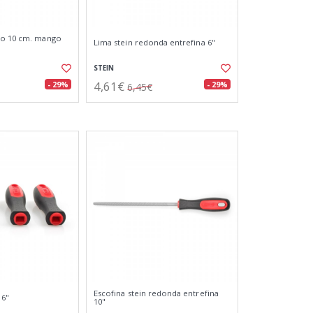
co 10 cm. mango
Lima stein redonda entrefina 6"
STEIN
4,61€
- 29%
- 29%
6,45€
Escofina stein redonda entrefina
 6"
10"