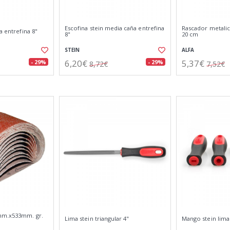
Escofina stein media caña entrefina
Rascador metali
a entrefina 8"
8"
20 cm
STEIN
ALFA
6,20€
5,37€
- 29%
- 29%
8,72€
7,52€
mm.x533mm. gr.
Lima stein triangular 4"
Mango stein lima