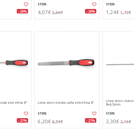
STEIN
STEIN
4,07€
1,24€
- 28%
- 28%
5,66€
1,72€
Lima stein redo
onda entrefina 8"
Lima stein media caña entrefina 8"
8x4,5mm
STEIN
STEIN
6,20€
2,30€
- 27%
- 27%
8,55€
3,16€