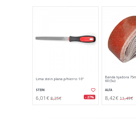
Banda lijadora 75
Lima stein plana p/hierro 10"
60 (5u)
STEIN
ALFA
6,01€
8,42€
- 27%
8,25€
11,49€