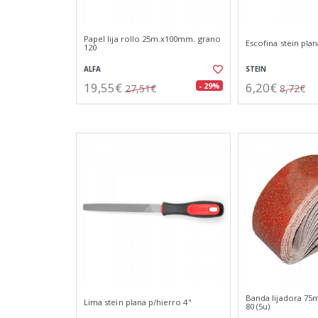
Papel lija rollo 25m.x100mm. grano
Escofina stein plan
120
ALFA
STEIN
19,55€
6,20€
- 29%
27,51€
8,72€
Banda lijadora 75
Lima stein plana p/hierro 4"
80 (5u)