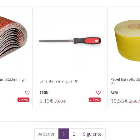
mm.x533mm. gr.
Papel lija rollo
Lima stein triangular 8"
80
STEIN
ALFA
5,13€
19,55€
- 27%
- 27%
7,00€
26,6
Anterior
1
2
Siguiente