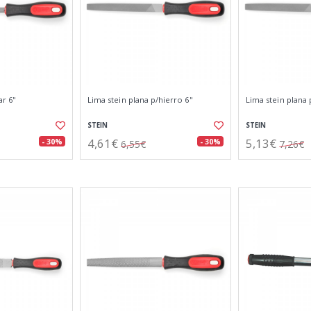
ar 6"
Lima stein plana p/hierro 6"
Lima stein plana 
STEIN
STEIN
4,61€
5,13€
- 30%
- 30%
6,55€
7,26€