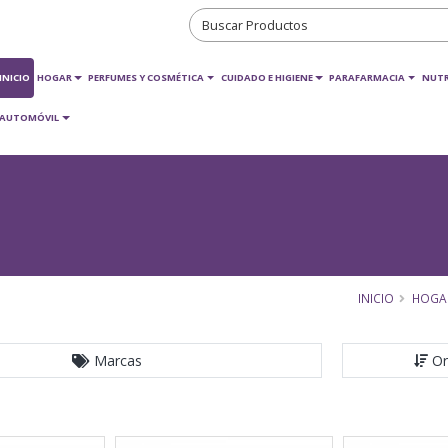
INICIO
HOGAR
PERFUMES Y COSMÉTICA
CUIDADO E HIGIENE
PARAFARMACIA
NUTR
AUTOMÓVIL
INICIO
HOGA
Marcas
Or