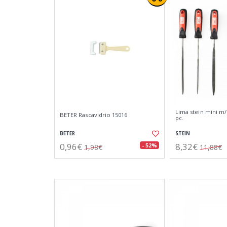
Lima stein mini m/
BETER Rascavidrio 15016
pc.
BETER
STEIN
0,96€
8,32€
- 52%
1,98€
11,88€