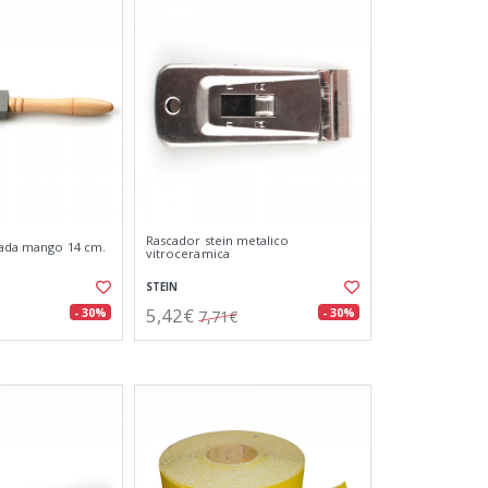
Rascador stein metalico
alada mango 14 cm.
vitroceramica
STEIN
5,42€
- 30%
- 30%
7,71€