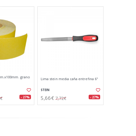
 25m.x100mm. grano
Lima stein media caña entrefina 6"
STEIN
5,66€
- 27%
- 27%
7€
7,72€