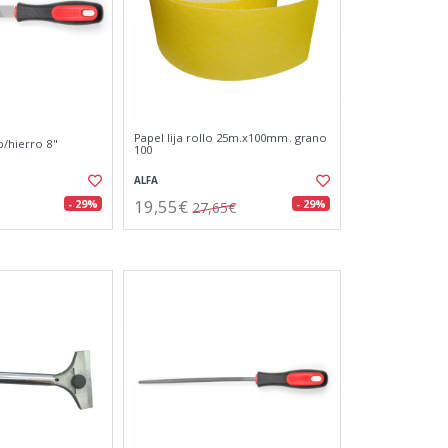
Papel lija rollo 25m.x100mm. grano
p/hierro 8"
100
ALFA
19,55€
- 29%
- 29%
27,65€