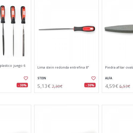
plastico juego 6
Lima stein redonda entrefina 8"
Piedra afilar ov
STEIN
ALFA
5,13€
4,59€
- 30%
- 30%
7,30€
6,53€