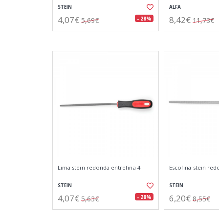
STEIN
ALFA
4,07€
8,42€
- 28%
5,69€
11,73€
Lima stein redonda entrefina 4"
Escofina stein red
STEIN
STEIN
4,07€
6,20€
- 28%
5,63€
8,55€