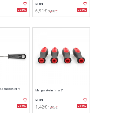
STEIN
6,91€
- 28%
- 28%
9,58€
nda motosierra
Mango stein lima 8"
STEIN
1,42€
- 27%
- 27%
1,95€