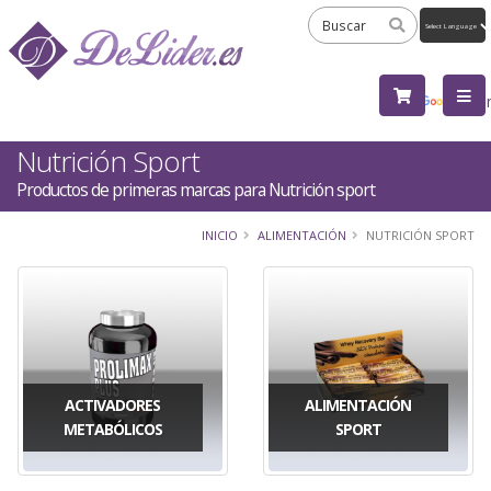
Powered
by
Tra
Nutrición Sport
Productos de primeras marcas para Nutrición sport
INICIO
ALIMENTACIÓN
NUTRICIÓN SPORT
ACTIVADORES
ALIMENTACIÓN
METABÓLICOS
SPORT