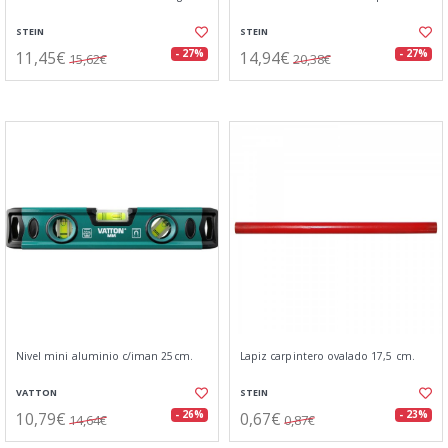
STEIN
STEIN
11,45€
14,94€
- 27%
- 27%
15,62€
20,38€
Nivel mini aluminio c/iman 25cm.
Lapiz carpintero ovalado 17,5 cm.
VATTON
STEIN
10,79€
0,67€
- 26%
- 23%
14,64€
0,87€