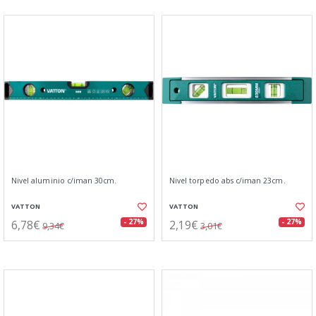
Nivel aluminio c/iman 30cm.
Nivel torpedo abs c/iman 23cm.
VATTON
VATTON
6,78€
2,19€
- 27%
- 27%
9,34€
3,01€