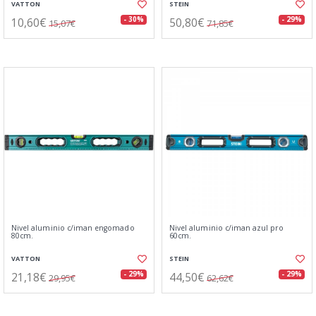
VATTON
STEIN
10,60€
50,80€
- 30%
- 29%
15,07€
71,85€
Nivel aluminio c/iman engomado
Nivel aluminio c/iman azul pro
80cm.
60cm.
VATTON
STEIN
21,18€
44,50€
- 29%
- 29%
29,95€
62,62€