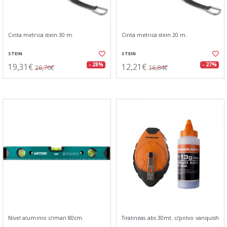
Cinta metrica stein 30 m.
Cinta metrica stein 20 m.
STEIN
STEIN
19,31€
12,21€
- 28%
- 27%
26,76€
16,84€
Nivel aluminio c/iman 80cm.
Tiralineas abs 30mt. c/polvo vanquish