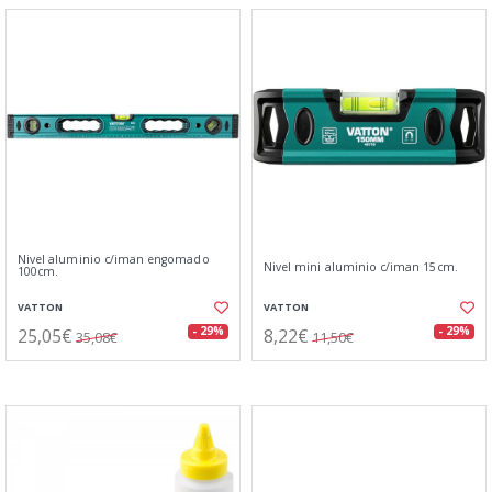
Nivel aluminio c/iman engomado
Nivel mini aluminio c/iman 15cm.
100cm.
VATTON
VATTON
25,05€
8,22€
- 29%
- 29%
35,08€
11,50€