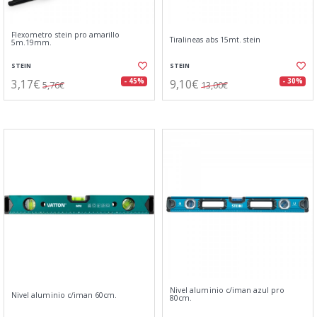
Flexometro stein pro amarillo
Tiralineas abs 15mt. stein
5m.19mm.
STEIN
STEIN
3,17€
9,10€
- 45%
- 30%
5,76€
13,00€
Nivel aluminio c/iman azul pro
Nivel aluminio c/iman 60cm.
80cm.