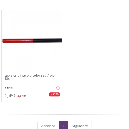
Lapiz carpintero bicolor azul/rojo
18cm.
STEIN
1,45€
- 21%
1,85€
Anterior
1
Siguiente