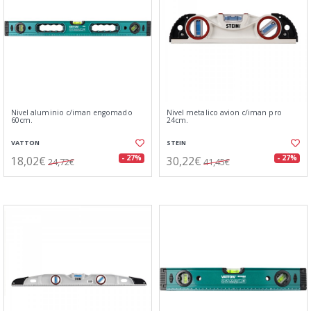
Nivel aluminio c/iman engomado
Nivel metalico avion c/iman pro
60cm.
24cm.
VATTON
STEIN
18,02€
30,22€
- 27%
- 27%
24,72€
41,45€