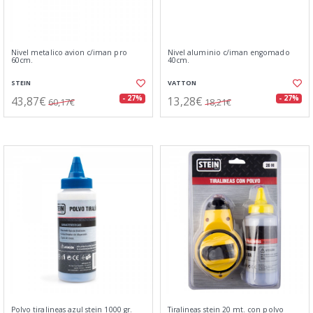
Nivel metalico avion c/iman pro
Nivel aluminio c/iman engomado
60cm.
40cm.
STEIN
VATTON
43,87€
13,28€
- 27%
- 27%
60,17€
18,21€
Polvo tiralineas azul stein 1000 gr.
Tiralineas stein 20 mt. con polvo