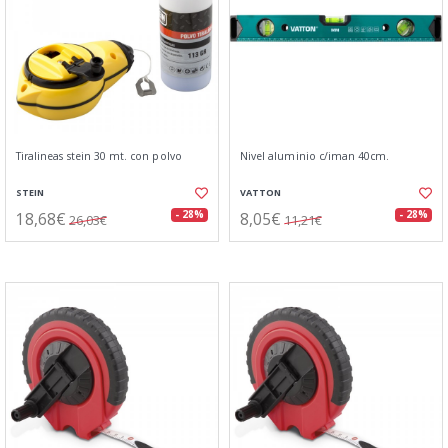
Tiralineas stein 30 mt. con polvo
Nivel aluminio c/iman 40cm.
STEIN
VATTON
18,68€
8,05€
- 28%
- 28%
26,03€
11,21€