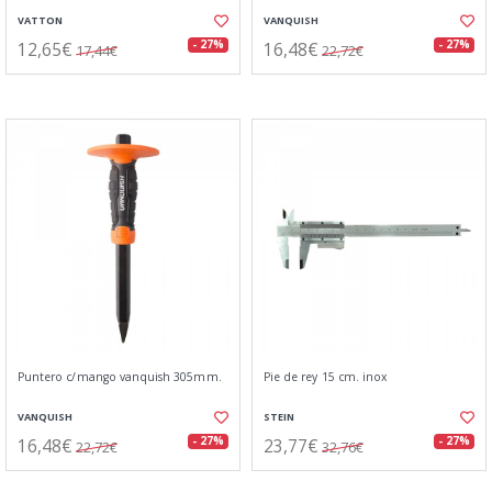
VATTON
VANQUISH
12,65€
16,48€
- 27%
- 27%
17,44€
22,72€
Puntero c/mango vanquish 305mm.
Pie de rey 15 cm. inox
VANQUISH
STEIN
16,48€
23,77€
- 27%
- 27%
22,72€
32,76€