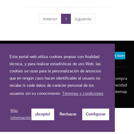
Anterior
1
Siguiente
Este portal web utiliza cookies propias con finalidad
técnica, y para realizar estadísticas de uso Web, las
cookies se usan para la personalización de anuncios
que en ningún caso hacen identificable al usuario no
Contacto
Aviso Legal
Condiciones de compra
Política de envíos
Política de devolución
Política de Privacidad
recaba ni cede datos de carácter personal de los
Política de Cookies
Sitemap
usuarios sin su conocimiento
Términos y condiciones
© 2026 - Todos los derechos reservados.
Más
¡Acepto!
Rechazar
Configurar
Información