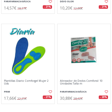
PARAFARMACIA BÁSICA
DEVO OLOR
14,57€
10,20€
- 21%
- 21%
18,37€
12,86€
Plantillas Diario Comforgel Mujer 2
Alineador de Dedos Comforsil 10
Uds
Unidades Talla m
PRIM
PARAFARMACIA BÁSICA
17,66€
30,88€
- 21%
- 20%
22,25€
38,62€