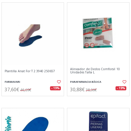
Alineador de Dedos Comforsil 10
Plantilla Anat For T 2 3940 250657
Unidades Talla L
FARMAVARI
PARAFARMACIA BÁSICA
37,60€
30,88€
- 19%
- 19%
46,69€
38,06€