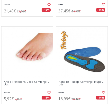
PRIM
ERN
21,48€
37,45€
- 16%
- 16%
25,69€
44,79€
Anillo Protector 5 Dedo Comforgel 2
Plantillas Trabajo Comforgel Mujer 2
Uds
Uds
PRIM
PRIM
5,92€
16,99€
- 16%
- 16%
7,07€
20,16€