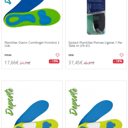
Plantillas Diario Comforgel Hombre 2
Epitact Plantillas Piernas Ligeras 1 Par
Uds
Talla m (39-41)
PRIM
ERN
17,66€
37,45€
- 19%
- 18%
21,76€
45,81€