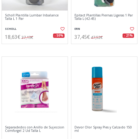
Scholl Plantilla Lumbar Inbalance
Epitact Plantillas Piernas Ligeras 1 Par
Talla L 1 Par
Talla L (42-45)
SCHOLL
ERN
18,63€
37,45€
- 50%
- 21%
37,13€
47,52€
Separadedos con Anillo de Sujeccion
Devor Olor Spray Pies y Calzado 150
Comforgel 2 Ud Talla L
ml