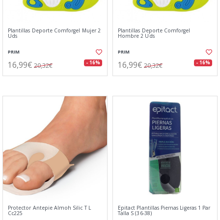
Plantillas Deporte Comforgel Mujer 2
Plantillas Deporte Comforgel
Uds
Hombre 2 Uds
PRIM
PRIM
16,99€
16,99€
- 16%
- 16%
20,32€
20,32€
Protector Antepie Almoh Silic T L
Epitact Plantillas Piernas Ligeras 1 Par
Cc225
Talla S (36-38)