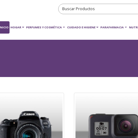
INICIO
HOGAR
PERFUMES Y COSMÉTICA
CUIDADO E HIGIENE
PARAFARMACIA
NUTR