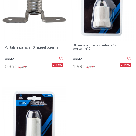
Bl.portalamparas onlex e-27
Portalamparas e-10 niquel puente
porcel.m10
ONLEX
ONLEX
0,36€
1,99€
- 27%
- 21%
0,49€
2,51€