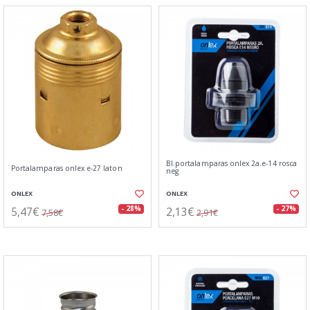
Bl.portalamparas onlex 2a.e-14 rosca
Portalamparas onlex e-27 laton
neg
ONLEX
ONLEX
5,47€
2,13€
- 28%
- 27%
7,58€
2,91€