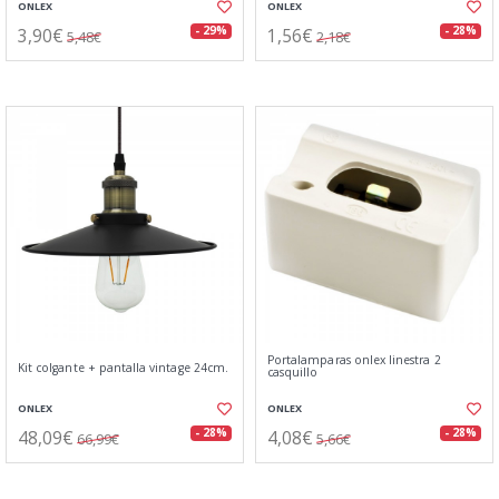
ONLEX
ONLEX
3,90€
1,56€
- 29%
- 28%
5,48€
2,18€
Portalamparas onlex linestra 2
Kit colgante + pantalla vintage 24cm.
casquillo
ONLEX
ONLEX
48,09€
4,08€
- 28%
- 28%
66,99€
5,66€