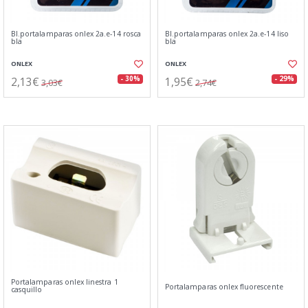
Bl.portalamparas onlex 2a.e-14 rosca
Bl.portalamparas onlex 2a.e-14 liso
bla
bla
ONLEX
ONLEX
2,13€
1,95€
- 30%
- 29%
3,03€
2,74€
Portalamparas onlex linestra 1
Portalamparas onlex fluorescente
casquillo