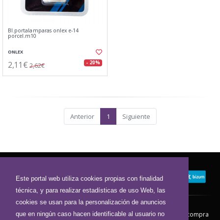
Bl.portalamparas onlex e-14
porcel.m10
ONLEX
2,11€
- 20%
2,62€
Anterior
1
Siguiente
Este portal web utiliza cookies propias con finalidad
técnica, y para realizar estadísticas de uso Web, las
cookies se usan para la personalización de anuncios
que en ningún caso hacen identificable al usuario no
Contacto
Aviso Legal
Condiciones de compra