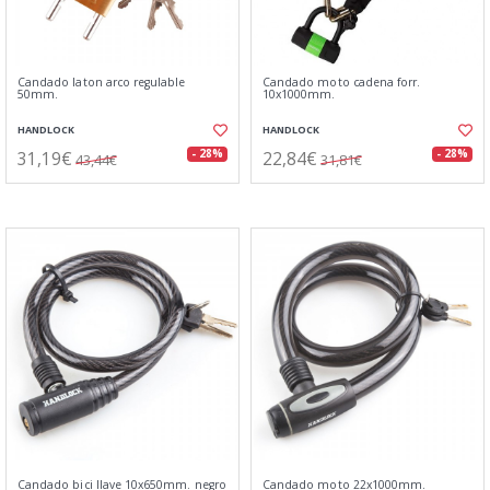
Candado laton arco regulable
Candado moto cadena forr.
50mm.
10x1000mm.
HANDLOCK
HANDLOCK
31,19€
22,84€
- 28%
- 28%
43,44€
31,81€
Candado bici llave 10x650mm. negro
Candado moto 22x1000mm.