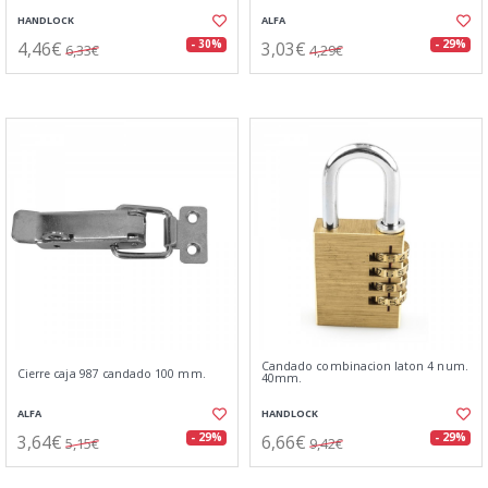
HANDLOCK
ALFA
4,46€
3,03€
- 30%
- 29%
6,33€
4,29€
Candado combinacion laton 4 num.
Cierre caja 987 candado 100 mm.
40mm.
ALFA
HANDLOCK
3,64€
6,66€
- 29%
- 29%
5,15€
9,42€