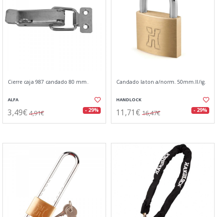
Cierre caja 987 candado 80 mm.
Candado laton a/norm. 50mm.ll/ig.
ALFA
HANDLOCK
3,49€
11,71€
- 29%
- 29%
4,91€
16,47€