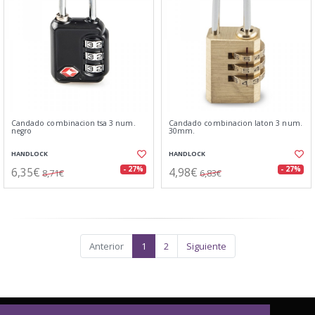
Candado combinacion tsa 3 num.
Candado combinacion laton 3 num.
negro
30mm.
HANDLOCK
HANDLOCK
6,35€
4,98€
- 27%
- 27%
8,71€
6,83€
Anterior
1
2
Siguiente