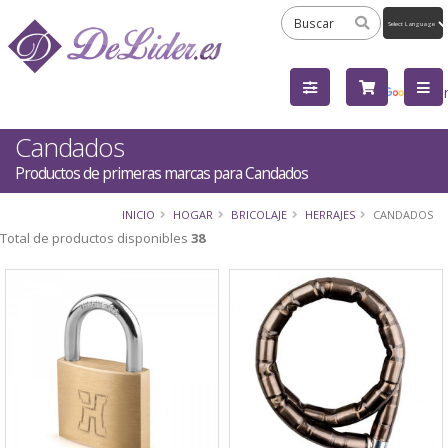
Powered
by
Tra
Candados
Productos de primeras marcas para Candados
INICIO
HOGAR
BRICOLAJE
HERRAJES
CANDADOS
Total de productos disponibles
38