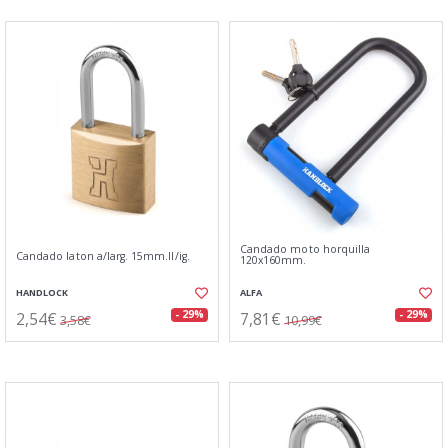
Candado moto horquilla
Candado laton a/larg. 15mm.ll/ig.
120x160mm.
HANDLOCK
ALFA
2,54€
7,81€
- 29%
- 29%
3,58€
10,99€