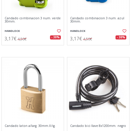
Candado combinacion 3 num. verde
Candado combinacion 3 num. azul
30mm.
30mm.
HANDLOCK
HANDLOCK
3,17€
3,17€
- 30%
- 30%
4,50€
4,50€
Candado laton a/larg. 30mm.ll/ig.
Candado bici llave 8x1200mm. negro