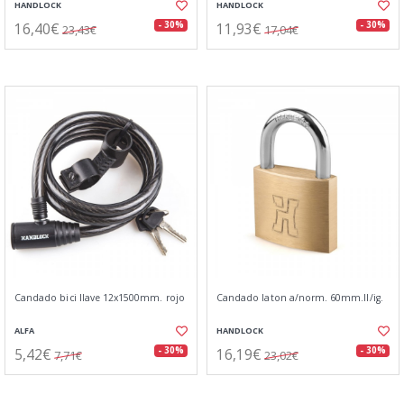
HANDLOCK
HANDLOCK
16,40€
11,93€
- 30%
- 30%
23,43€
17,04€
Candado bici llave 12x1500mm. rojo
Candado laton a/norm. 60mm.ll/ig.
ALFA
HANDLOCK
5,42€
16,19€
- 30%
- 30%
7,71€
23,02€