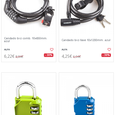
Candado bici comb. 10x650mm.
Candado bici llave 10x1200mm. azul
azul
ALFA
ALFA
6,22€
4,25€
- 30%
- 30%
8,84€
6,04€