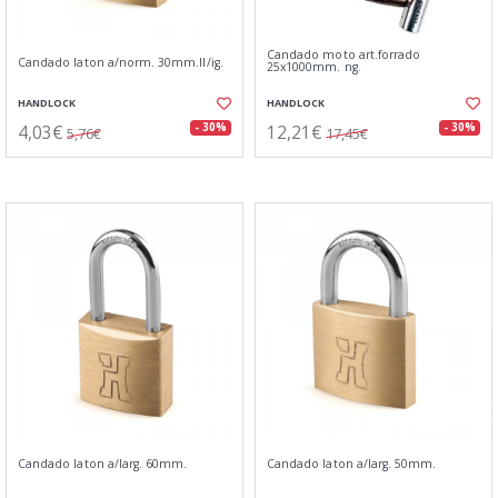
Candado moto art.forrado
Candado laton a/norm. 30mm.ll/ig.
25x1000mm. ng.
HANDLOCK
HANDLOCK
4,03€
12,21€
- 30%
- 30%
5,76€
17,45€
Candado laton a/larg. 60mm.
Candado laton a/larg. 50mm.