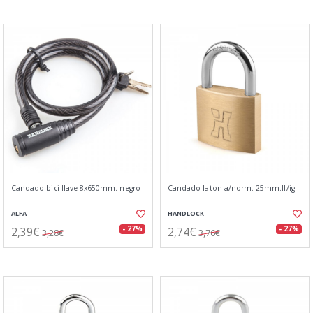
Candado bici llave 8x650mm. negro
Candado laton a/norm. 25mm.ll/ig.
ALFA
HANDLOCK
2,39€
2,74€
- 27%
- 27%
3,28€
3,76€