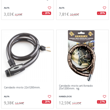
ALFA
ALFA
3,03€
7,81€
- 28%
- 28%
4,20€
10,82€
Candado moto art.forrado
Candado moto 22x1200mm.
25x1200mm. ng.
ALFA
HANDLOCK
9,38€
12,59€
- 28%
- 27%
12,94€
17,35€