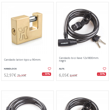
Candado bici llave 12x1800mm.
Candado laton tipo-u 90mm.
negro
HANDLOCK
ALFA
52,97€
6,05€
- 30%
- 30%
75,30€
8,60€