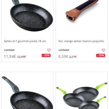
Sarten al.f. gourmet piedra 18 cm.
Rec. mango sarten marron pequeño
SUPREME
SUPREME
11,94€
6,59€
- 30%
- 30%
16,98€
9,37€