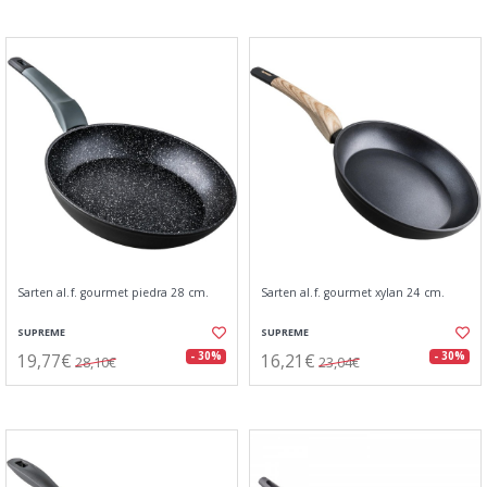
Sarten al.f. gourmet piedra 28 cm.
Sarten al.f. gourmet xylan 24 cm.
SUPREME
SUPREME
19,77€
16,21€
- 30%
- 30%
28,10€
23,04€