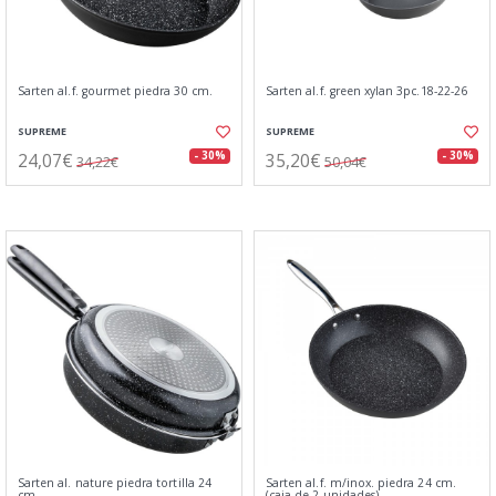
Sarten al.f. gourmet piedra 30 cm.
Sarten al.f. green xylan 3pc.18-22-26
SUPREME
SUPREME
24,07€
35,20€
- 30%
- 30%
34,22€
50,04€
Sarten al. nature piedra tortilla 24
Sarten al.f. m/inox. piedra 24 cm.
cm
(caja de 2 unidades)