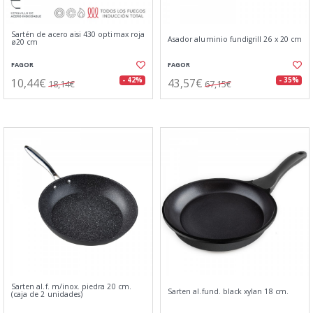
Sartén de acero aisi 430 optimax roja
Asador aluminio fundigrill 26 x 20 cm
ø20 cm
FAGOR
FAGOR
10,44€
43,57€
- 42%
- 35%
18,14€
67,15€
Sarten al.f. m/inox. piedra 20 cm.
Sarten al.fund. black xylan 18 cm.
(caja de 2 unidades)