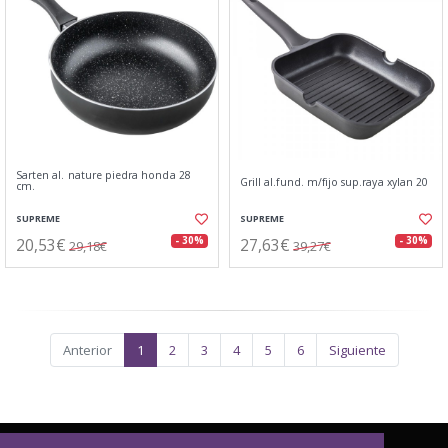
Sarten al. nature piedra honda 28
Grill al.fund. m/fijo sup.raya xylan 20
cm.
SUPREME
SUPREME
20,53€
27,63€
- 30%
- 30%
29,18€
39,27€
Anterior
1
2
3
4
5
6
Siguiente