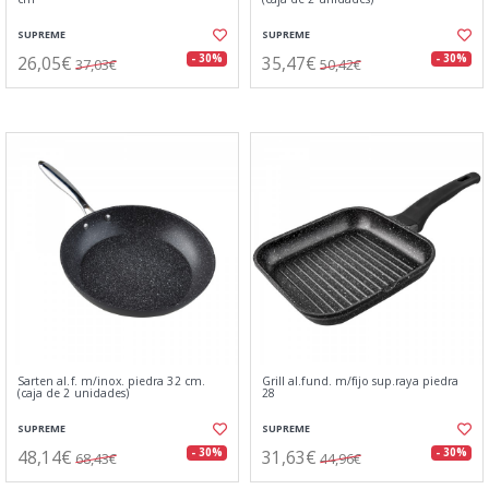
SUPREME
SUPREME
26,05€
35,47€
- 30%
- 30%
37,03€
50,42€
Sarten al.f. m/inox. piedra 32 cm.
Grill al.fund. m/fijo sup.raya piedra
(caja de 2 unidades)
28
SUPREME
SUPREME
48,14€
31,63€
- 30%
- 30%
68,43€
44,96€