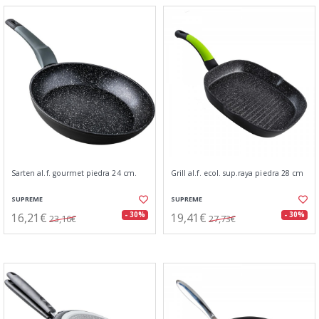
Sarten al.f. gourmet piedra 24 cm.
Grill al.f. ecol. sup.raya piedra 28 cm
SUPREME
SUPREME
16,21€
19,41€
- 30%
- 30%
23,16€
27,73€