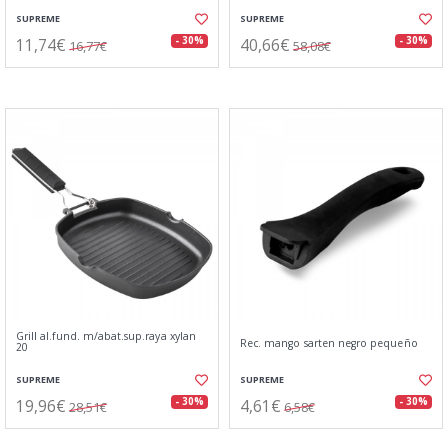
SUPREME
SUPREME
11,74€
40,66€
- 30%
- 30%
16,77€
58,08€
Grill al.fund. m/abat.sup.raya xylan
Rec. mango sarten negro pequeño
20
SUPREME
SUPREME
19,96€
4,61€
- 30%
- 30%
28,51€
6,58€