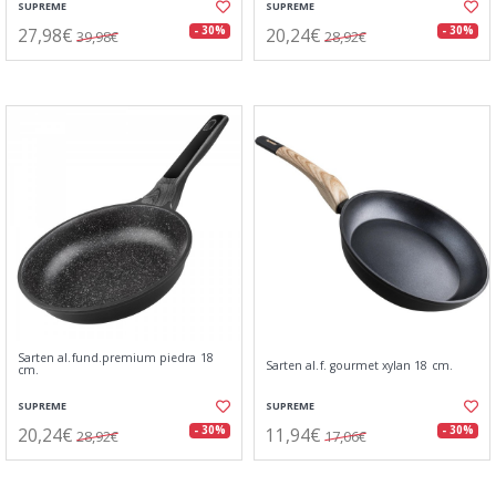
SUPREME
SUPREME
27,98€
20,24€
- 30%
- 30%
39,98€
28,92€
Sarten al.fund.premium piedra 18
Sarten al.f. gourmet xylan 18 cm.
cm.
SUPREME
SUPREME
20,24€
11,94€
- 30%
- 30%
28,92€
17,06€