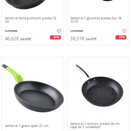
Sarten al.fund.premium piedra 32
Sarten al.f. gourmet piedra 3pc.18-
cm.
22-26
SUPREME
SUPREME
46,62€
38,37€
- 30%
- 30%
66,60€
54,81€
Sarten al.f. m/inox. piedra 28 cm.
Sarten al.f. green xylan 22 cm.
(caja de 2 unidades)