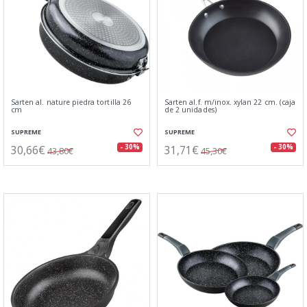
Sarten al. nature piedra tortilla 26
Sarten al.f. m/inox. xylan 22 cm. (caja
cm
de 2 unidades)
SUPREME
SUPREME
30,66€
31,71€
- 30%
- 30%
43,80€
45,30€