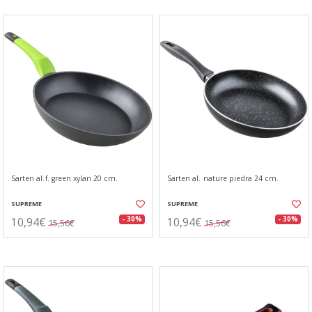
Sarten al.f. green xylan 20 cm.
Sarten al. nature piedra 24 cm.
SUPREME
SUPREME
10,94€
10,94€
- 30%
- 30%
15,56€
15,56€