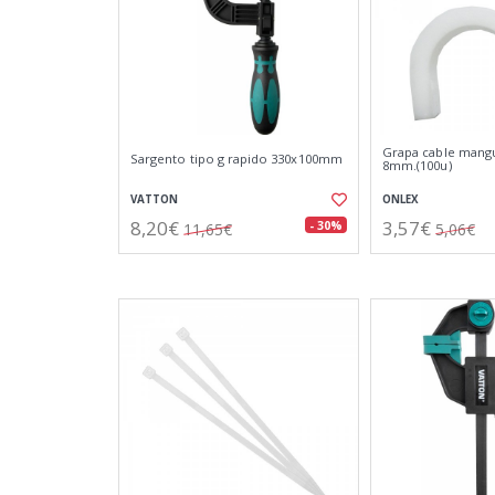
Grapa cable mang
Sargento tipo g rapido 330x100mm
8mm.(100u)
VATTON
ONLEX
8,20€
3,57€
- 30%
11,65€
5,06€