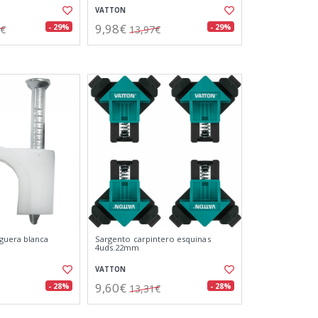
VATTON
9,98€
- 29%
- 29%
3€
13,97€
guera blanca
Sargento carpintero esquinas
4uds.22mm
VATTON
9,60€
- 28%
- 28%
13,31€