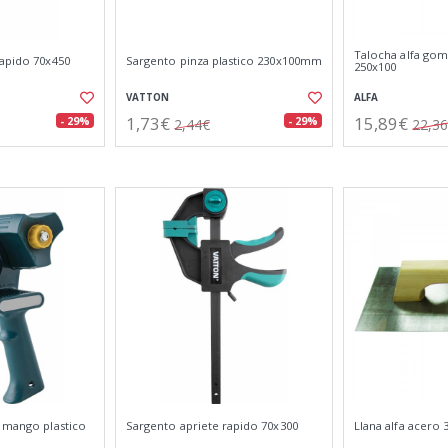
Talocha alfa gom
rapido 70x450
Sargento pinza plastico 230x100mm
250x100
VATTON
ALFA
1,73€
15,89€
- 29%
- 29%
2,44€
22,3
n mango plastico
Sargento apriete rapido 70x300
Llana alfa acero 