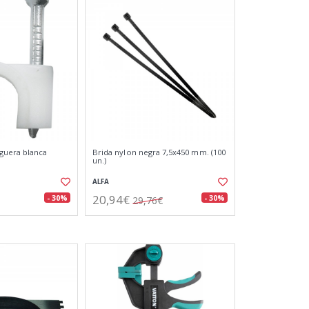
guera blanca
Brida nylon negra 7,5x450 mm. (100
un.)
ALFA
20,94€
- 30%
- 30%
29,76€