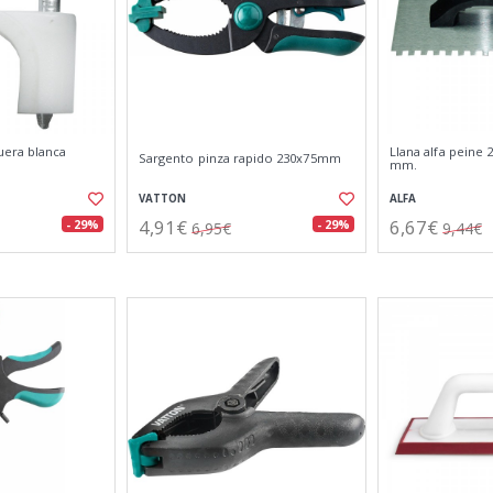
uera blanca
Llana alfa peine
Sargento pinza rapido 230x75mm
mm.
VATTON
ALFA
4,91€
6,67€
- 29%
- 29%
6,95€
9,44€