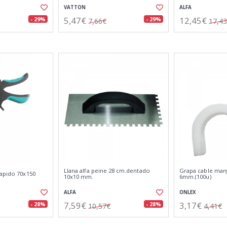
VATTON
ALFA
5,47€
12,45€
- 29%
- 29%
7,66€
17,4
Llana alfa peine 28 cm.dentado
Grapa cable man
rapido 70x150
10x10 mm.
6mm.(100u)
ALFA
ONLEX
7,59€
3,17€
- 28%
- 28%
10,57€
4,41€