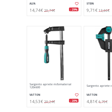
ALFA
STEIN
14,74€
9,71€
- 29%
20,74€
13,66€
Sargento apriete m/bimaterial
Sargento apriete 
120x600
VATTON
VATTON
14,53€
4,81€
- 28%
20,24€
6,70€