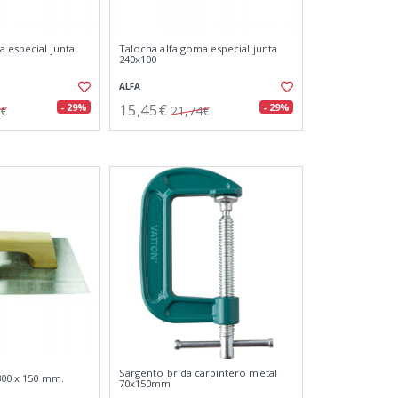
a especial junta
Talocha alfa goma especial junta
240x100
ALFA
15,45€
- 29%
- 29%
6€
21,74€
Sargento brida carpintero metal
300 x 150 mm.
70x150mm