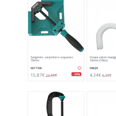
Sargento carpintero esquinas
Grapa cable mang
70mm
10mm.(100u)
VATTON
ONLEX
15,87€
4,34€
- 30%
22,68€
6,20€