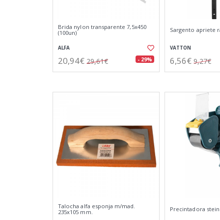
Brida nylon transparente 7,5x450
Sargento apriete 
(100un)
ALFA
VATTON
20,94€
6,56€
- 29%
29,61€
9,27€
Talocha alfa esponja m/mad.
Precintadora stei
235x105 mm.