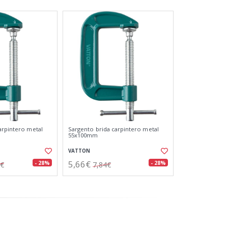
arpintero metal
Sargento brida carpintero metal
55x100mm
VATTON
5,66€
- 28%
- 28%
7€
7,84€