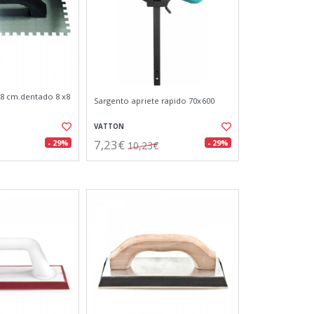
 28 cm.dentado 8 x8
Sargento apriete rapido 70x600
VATTON
7,23€
- 29%
- 29%
10,23€