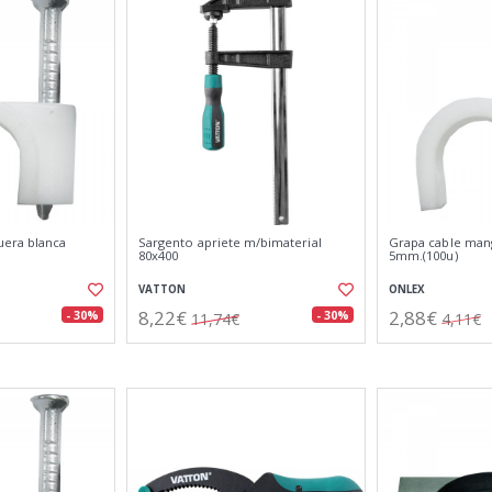
uera blanca
Sargento apriete m/bimaterial
Grapa cable man
80x400
5mm.(100u)
VATTON
ONLEX
8,22€
2,88€
- 30%
- 30%
11,74€
4,11€