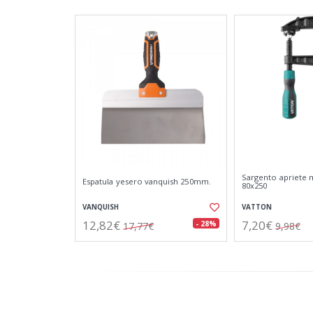
Sargento apriete 
Espatula yesero vanquish 250mm.
80x250
VANQUISH
VATTON
12,82€
7,20€
- 28%
17,77€
9,98€