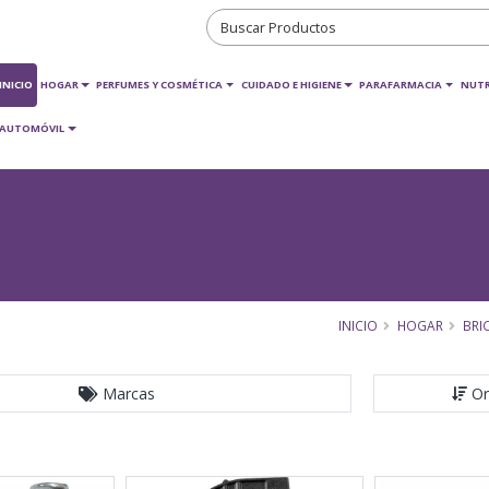
INICIO
HOGAR
PERFUMES Y COSMÉTICA
CUIDADO E HIGIENE
PARAFARMACIA
NUTR
AUTOMÓVIL
INICIO
HOGAR
BRI
Marcas
Or