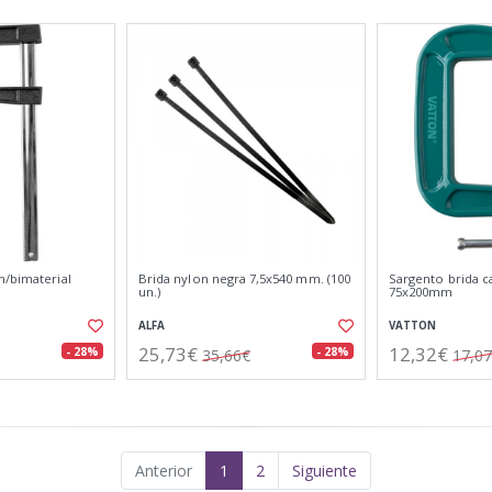
m/bimaterial
Brida nylon negra 7,5x540 mm. (100
Sargento brida c
un.)
75x200mm
ALFA
VATTON
25,73€
12,32€
- 28%
- 28%
35,66€
17,0
Anterior
1
2
Siguiente