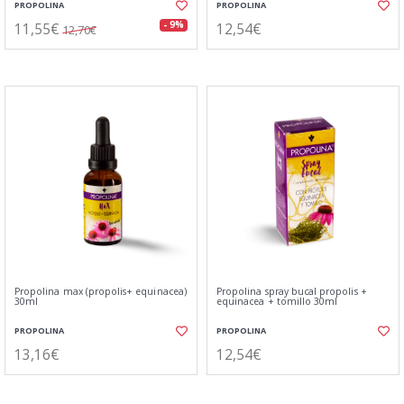
PROPOLINA
PROPOLINA
11,55€
12,54€
- 9%
12,70€
Propolina max (propolis+ equinacea)
Propolina spray bucal propolis +
30ml
equinacea + tomillo 30ml
PROPOLINA
PROPOLINA
13,16€
12,54€