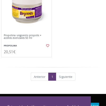
Propolina ungüento propolis +
aceites esenciales 50 ml
PROPOLINA
20,51€
Anterior
1
Siguiente