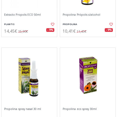
Extracto Propolis ECO 50ml
Propolina Própolis s/alcohol
PLANTIS
PROPOLINA
14,45€
10,41€
- 9%
- 9%
15,90€
11,45€
Propolina spray nasal 30 ml
Propolina eco spray 30ml