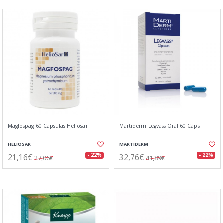
Magfospag 60 Capsulas Heliosar
Martiderm Legvass Oral 60 Caps
HELIOSAR
MARTIDERM
21,16€
32,76€
- 22%
- 22%
27,06€
41,89€