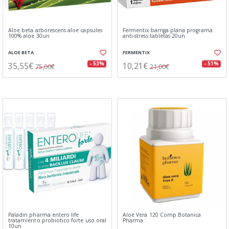
Aloe beta arborescens aloe capsules
Fermentix barriga plana programa
100% aloe 30un
anti-stress tabletas 20un
ALOE BETA
FERMENTIX
35,55€
10,21€
- 53%
- 51%
75,00€
21,00€
Paladin pharma entero life
Aloe Vera 120 Comp Botanica
tratamiento probiotico forte uso oral
Pharma
10un