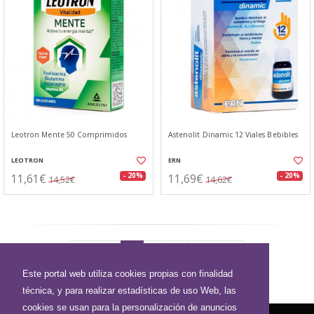
Leotron Mente 50 Comprimidos
Astenolit Dinamic 12 Viales Bebibles
LEOTRON
ERN
11,61€
11,69€
- 20%
- 20%
14,52€
14,62€
Anterior
1
2
3
Siguiente
Este portal web utiliza cookies propias con finalidad
técnica, y para realizar estadísticas de uso Web, las
cookies se usan para la personalización de anuncios