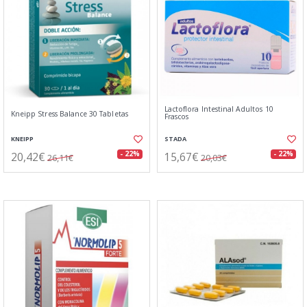
Lactoflora Intestinal Adultos 10
Kneipp Stress Balance 30 Tabletas
Frascos
KNEIPP
STADA
20,42€
15,67€
- 22%
- 22%
26,11€
20,03€