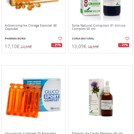
Activecomplex Omega Esencial 60
Soria Natural Composor 41 Gincox
Capsulas
Complex 50 ml
PHARMA NORD
SORIA NATURAL
17,10€
13,09€
- 21%
- 21%
21,56€
16,50€
Glucosport Complet 20 Ampollas
Extracto de Cardo Mariano 50 ml