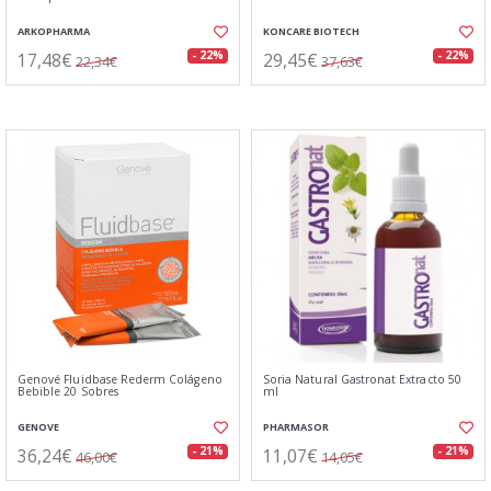
ARKOPHARMA
KONCARE BIOTECH
17,48€
29,45€
- 22%
- 22%
22,34€
37,63€
Genové Fluidbase Rederm Colágeno
Soria Natural Gastronat Extracto 50
Bebible 20 Sobres
ml
GENOVE
PHARMASOR
36,24€
11,07€
- 21%
- 21%
46,00€
14,05€