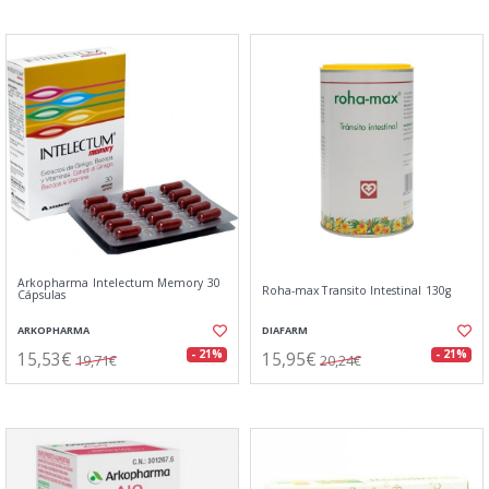
Arkopharma Intelectum Memory 30
Roha-max Transito Intestinal 130g
Cápsulas
ARKOPHARMA
DIAFARM
15,53€
15,95€
- 21%
- 21%
19,71€
20,24€