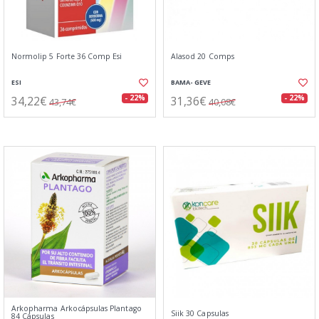
Normolip 5 Forte 36 Comp Esi
Alasod 20 Comps
ESI
BAMA- GEVE
34,22€
31,36€
- 22%
- 22%
43,74€
40,08€
Arkopharma Arkocápsulas Plantago
Siik 30 Capsulas
84 Cápsulas