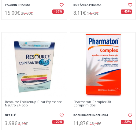
PALADIN PHARMA
BOTÁNICA PHARMA
15,00€
8,11€
- 50%
- 45%
30,00€
14,73€
Resource Thickenup Clear Espesante
Pharmaton Complex 30
Neutro 24 Sob
Comprimidos
NESTLÉ
BOEHRINGER INGELHEIM
3,98€
11,87€
- 22%
- 22%
5,10€
15,18€