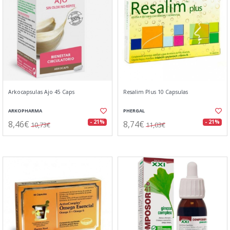
Arkocapsulas Ajo 45 Caps
Resalim Plus 10 Capsulas
ARKOPHARMA
PHERGAL
8,46€
8,74€
- 21%
- 21%
10,73€
11,03€