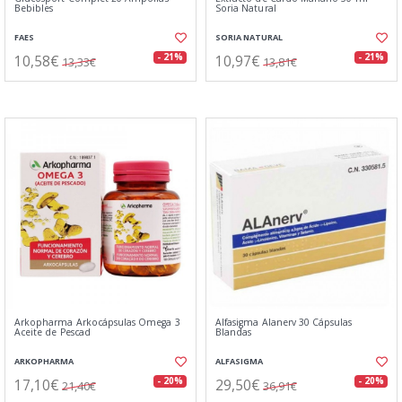
Bebibles
Soria Natural
FAES
SORIA NATURAL
10,58€
10,97€
- 21%
- 21%
13,33€
13,81€
Arkopharma Arkocápsulas Omega 3
Alfasigma Alanerv 30 Cápsulas
Aceite de Pescad
Blandas
ARKOPHARMA
ALFASIGMA
17,10€
29,50€
- 20%
- 20%
21,40€
36,91€