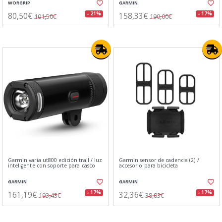
WORGRIP
GARMIN
80,50€
158,33€
- 21%
- 17%
101,50€
190,00€
Garmin varia ut800 edición trail / luz
Garmin sensor de cadencia (2) /
inteligente con soporte para casco
accesorio para bicicleta
GARMIN
GARMIN
161,19€
32,36€
- 17%
- 17%
193,43€
38,83€