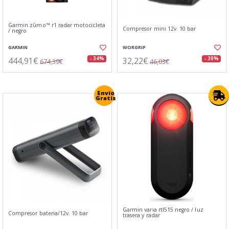
Garmin zūmo™ r1 radar motocicleta
Compresor mini 12v. 10 bar
/ negro
GARMIN
WORGRIP
444,91€
32,22€
- 34%
- 30%
674,39€
46,03€
Envío
Gratis
Garmin varia rtl515 negro / luz
Compresor bateria/12v. 10 bar
trasera y radar