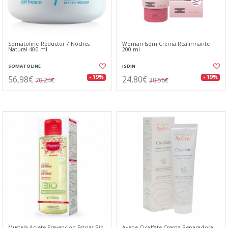
Somatoline Reductor 7 Noches
Woman Isdin Crema Reafirmante
Natural 400 ml
200 ml
SOMATOLINE
ISDIN
56,98€
24,80€
- 19%
- 19%
70,24€
30,56€
Mustela Aciete Prevencion Estrias Bio
Avene Cicalfate Crema Reparadora