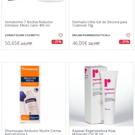
Somatoline 7 Noches Reductor
Dermatix Ultra Gel de Silicona para
Intensivo Efecto Calor 400 ml
Cicatrices 15g
SOMATOLINE COSMETIC
MYLAN PHARMACEUTICALS
50,65€
46,00€
- 21%
- 21%
64,29€
58,38€
Thiomucase Reductor Noche Crema
Repavar Regeneradora Rosa
Anticelulítica 5
Mosqueta Gel 30 ml