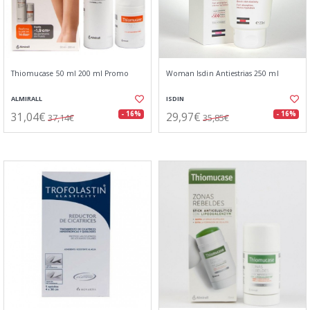
Thiomucase 50 ml 200 ml Promo
Woman Isdin Antiestrias 250 ml
ALMIRALL
ISDIN
31,04€
29,97€
- 16%
- 16%
37,14€
35,85€