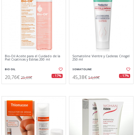
Bio-Oil Aceite para el Cuidado de la
Somatoline Vientre y Caderas Criogel
Piel Cicatrices y Estrías 200 ml
250 ml
BIO OIL
SOMATOLINE
20,76€
45,38€
- 17%
- 17%
25,03€
54,69€