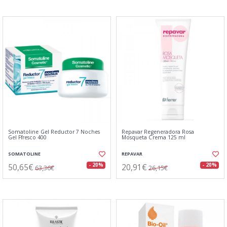
Somatoline Gel Reductor 7 Noches
Repavar Regeneradora Rosa
Gel Ffresco 400
Mosqueta Crema 125 ml
SOMATOLINE
REPAVAR
50,65€
20,91€
- 20%
- 20%
63,36€
26,15€