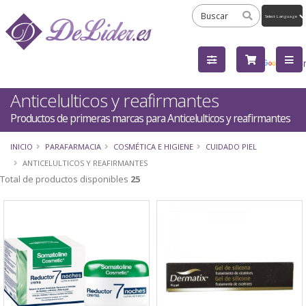
Powered
by
Tra
Anticelulticos y reafirmantes
Productos de primeras marcas para Anticelulticos y reafirmantes
INICIO
PARAFARMACIA
COSMÉTICA E HIGIENE
CUIDADO PIEL
ANTICELULTICOS Y REAFIRMANTES
Total de productos disponibles
25