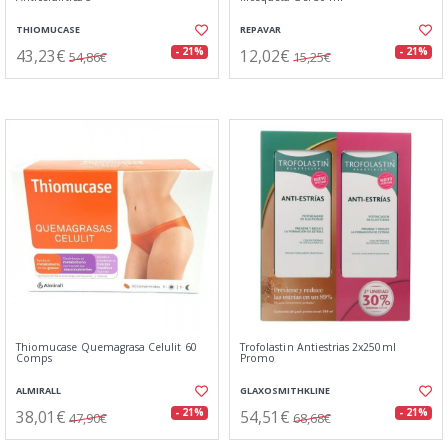
THIOMUCASE
REPAVAR
43,23€
12,02€
- 21%
- 21%
54,86€
15,25€
Thiomucase Quemagrasa Celulit 60
Trofolastin Antiestrias 2x250ml
Comps
Promo
ALMIRALL
GLAXOSMITHKLINE
38,01€
54,51€
- 21%
- 21%
47,90€
68,68€