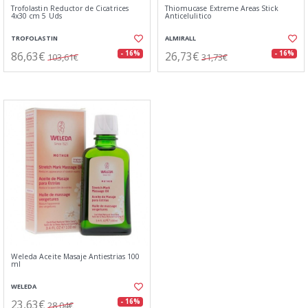
Trofolastin Reductor de Cicatrices
Thiomucase Extreme Areas Stick
4x30 cm 5 Uds
Anticelulitico
TROFOLASTIN
ALMIRALL
86,63€
26,73€
- 16%
- 16%
103,61€
31,73€
Weleda Aceite Masaje Antiestrias 100
ml
WELEDA
23,63€
- 16%
28,04€