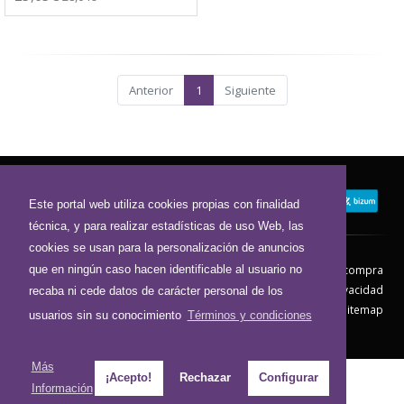
Anterior
1
Siguiente
Este portal web utiliza cookies propias con finalidad
técnica, y para realizar estadísticas de uso Web, las
cookies se usan para la personalización de anuncios
que en ningún caso hacen identificable al usuario no
Contacto
Aviso Legal
Condiciones de compra
Política de envíos
Política de devolución
Política de Privacidad
recaba ni cede datos de carácter personal de los
Política de Cookies
Sitemap
usuarios sin su conocimiento
Términos y condiciones
© 2026 - Todos los derechos reservados.
Más
¡Acepto!
Rechazar
Configurar
Información