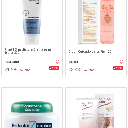
Rilastil Smagliature Crema para
Biooil Cuidado de La Piel 125 ml
Estrias 200 ml
CUMLAUDE
BIO OIL
41,59€
18,48€
- 19%
- 19%
51,64€
22,94€