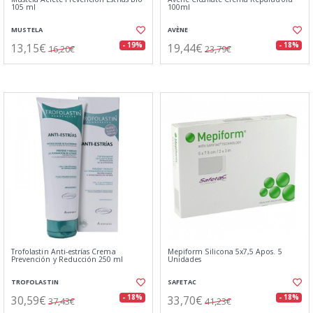
105 ml
100ml
MUSTELA
AVÈNE
13,15€
19,44€
- 19%
- 18%
16,20€
23,79€
Trofolastin Anti-estrías Crema
Mepiform Silicona 5x7,5 Apos. 5
Prevención y Reducción 250 ml
Unidades
TROFOLASTIN
SAFETAC
30,59€
33,70€
- 18%
- 18%
37,43€
41,23€