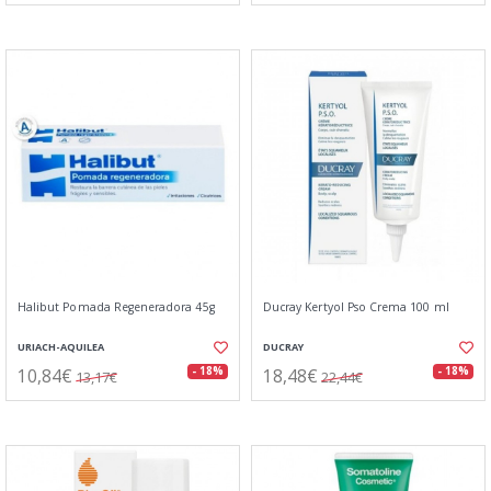
Halibut Pomada Regeneradora 45g
Ducray Kertyol Pso Crema 100 ml
URIACH-AQUILEA
DUCRAY
10,84€
18,48€
- 18%
- 18%
13,17€
22,44€