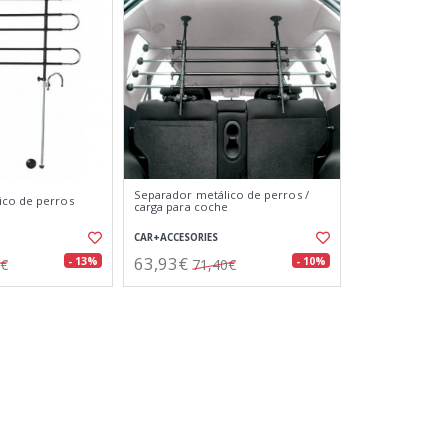
Separador metálico de perros /
ico de perros
carga para coche
CAR+ACCESORIES
63,93€
- 13%
- 10%
1€
71,40€