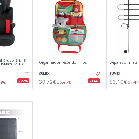
I Grupo 2/3, 15 -
Organizador respaldo niños
Separador metál
R44/09 ISOFIX
SUMEX
SUMEX
30,72€
53,10€
- 22%
- 14%
69€
35,87€
61,1