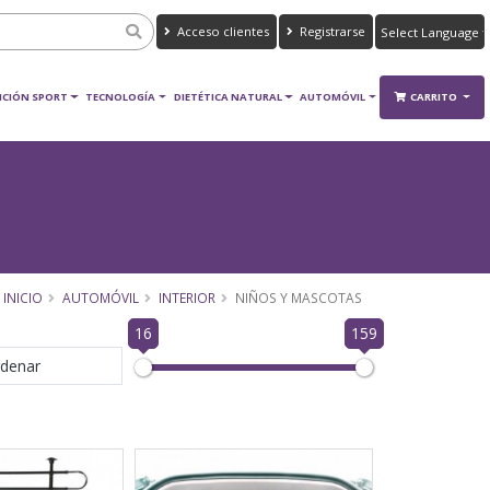
Acceso clientes
Registrarse
Powered by
Translate
ICIÓN SPORT
TECNOLOGÍA
DIETÉTICA NATURAL
AUTOMÓVIL
CARRITO
INICIO
AUTOMÓVIL
INTERIOR
NIÑOS Y MASCOTAS
16
159
denar