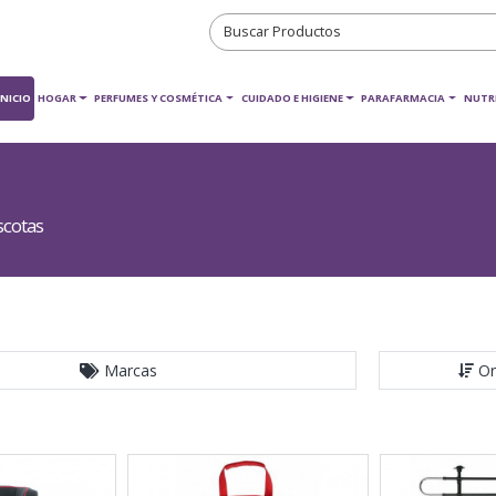
INICIO
HOGAR
PERFUMES Y COSMÉTICA
CUIDADO E HIGIENE
PARAFARMACIA
NUTR
scotas
Marcas
Or