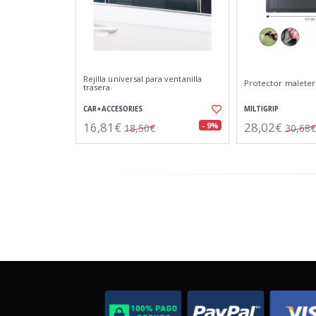
Rejilla universal para ventanilla
Protector malete
trasera
CAR+ACCESORIES
MILTIGRIP
16,81€
28,02€
- 9%
18,50€
30,68€