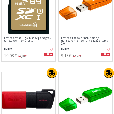
Emtec ecmsd64gxc10sp 64gb negro /
Emtec c410 color mix naranja
tarjeta de memoria sd
transparente / pendrive 128gb usb-a
2.0
EMTEC
EMTEC
10,03€
9,13€
- 29%
- 29%
14,04€
12,78€