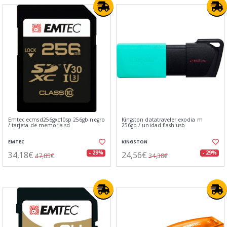
Emtec ecmsd256gxc10sp 256gb negro
Kingston datatraveler exodia m
/ tarjeta de memoria sd
256gb / unidad flash usb
EMTEC
KINGSTON
34,18€
24,56€
- 29%
- 29%
47,85€
34,38€