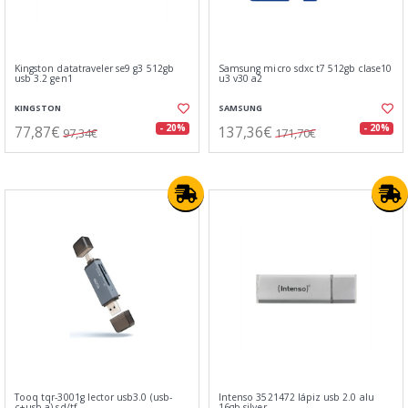
Kingston datatraveler se9 g3 512gb
Samsung micro sdxc t7 512gb clase10
usb 3.2 gen1
u3 v30 a2
KINGSTON
SAMSUNG
77,87€
137,36€
- 20%
- 20%
97,34€
171,70€
Tooq tqr-3001g lector usb3.0 (usb-
Intenso 3521472 lápiz usb 2.0 alu
c+usb-a) sd/tf
16gb silver