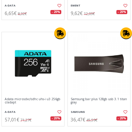
A-DATA
EWENT
6,65€
9,62€
- 20%
- 20%
8,32€
12,03€
Adata microsdxc/sdhc uhs-i u3 256gb
Samsung bar plus 128gb usb 3.1 titan
c/adapt
gray
A-DATA
SAMSUNG
57,01€
36,47€
- 20%
- 20%
71,27€
45,59€