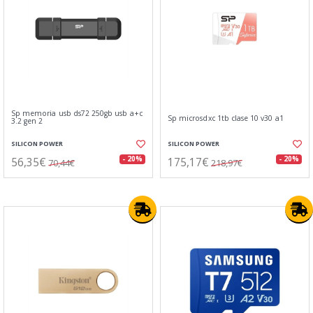
Sp memoria usb ds72 250gb usb a+c
Sp microsdxc 1tb clase 10 v30 a1
3.2 gen 2
SILICON POWER
SILICON POWER
56,35€
175,17€
- 20%
- 20%
70,44€
218,97€