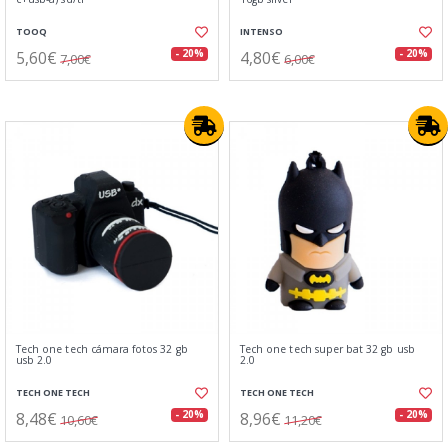
TOOQ
INTENSO
5,60€
4,80€
- 20%
- 20%
7,00€
6,00€
Tech one tech cámara fotos 32 gb
Tech one tech super bat 32 gb usb
usb 2.0
2.0
TECH ONE TECH
TECH ONE TECH
8,48€
8,96€
- 20%
- 20%
10,60€
11,20€