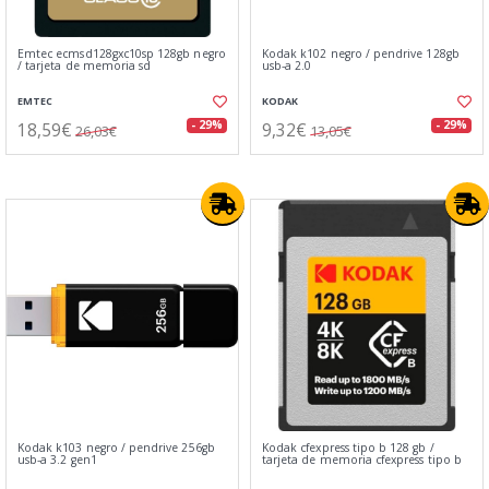
Emtec ecmsd128gxc10sp 128gb negro
Kodak k102 negro / pendrive 128gb
/ tarjeta de memoria sd
usb-a 2.0
EMTEC
KODAK
18,59€
9,32€
- 29%
- 29%
26,03€
13,05€
Kodak k103 negro / pendrive 256gb
Kodak cfexpress tipo b 128 gb /
usb-a 3.2 gen1
tarjeta de memoria cfexpress tipo b