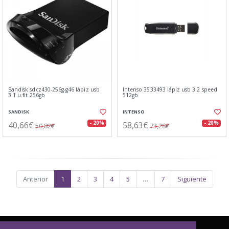
Sandisk sdcz430-256g-g46 lápiz usb
Intenso 3533493 lápiz usb 3.2 speed
3.1 u.fit 256gb
512gb
SANDISK
INTENSO
40,66€
58,63€
- 20%
- 20%
50,82€
73,28€
Anterior
1
2
3
4
5
…
7
Siguiente