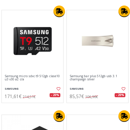
Samsung micro sdxc t9 512gb clase10
Samsung bar plus 512gb usb 3.1
u3 v30 a2 c/a
champaign silver
SAMSUNG
SAMSUNG
171,61€
85,57€
- 20%
- 20%
214,51€
106,96€