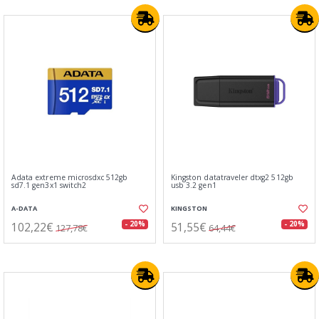
Adata extreme microsdxc 512gb
Kingston datatraveler dtxg2 512gb
sd7.1 gen3x1 switch2
usb 3.2 gen1
A-DATA
KINGSTON
102,22€
51,55€
- 20%
- 20%
127,78€
64,44€