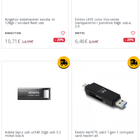
Kingston datatraveler exodia m
Emtec c410 color mix verde
128gb / unidad flash usb
transparente / pendrive 64gb usb-a
2.0
KINGSTON
EMTEC
10,71€
6,46€
- 29%
- 29%
14,99€
9,04€
Adata lapiz usb ur340 32gb usb 3.2
Ewent ew1075 usb3.1 gen 1 compact
metal black
card reader all