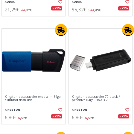
KODAK
KODAK
21,29€
95,32€
- 29%
- 29%
29,81€
133,45€
Kingston datatraveler exodia m 64gb
Kingston datatraveler 70 black /
/ unidad flash usb
pendrive 64gb usb-c 3.2
KINGSTON
KINGSTON
6,80€
6,80€
- 29%
- 29%
9,52€
9,52€