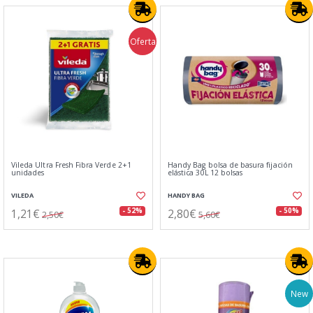
Oferta
Vileda Ultra Fresh Fibra Verde 2+1
Handy Bag bolsa de basura fijación
unidades
elástica 30L 12 bolsas
VILEDA
HANDY BAG
1,21€
2,80€
- 52%
- 50%
2,50€
5,60€
New