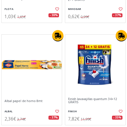
FLOTA
MIHOGAR
1,03€
0,62€
- 38%
- 37%
1,65€
0,99€
Finish lavavajillas quantum 34+12
Albal papel de horno 8mt
GRATIS
ALBAL
FINISH
2,36€
7,82€
- 37%
- 35%
3,74€
11,99€