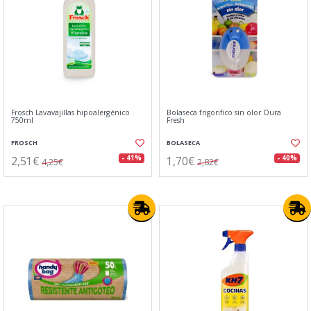
Frosch Lavavajillas hipoalergénico
Bolaseca frigorifico sin olor Dura
750ml
Fresh
FROSCH
BOLASECA
2,51€
1,70€
- 41%
- 40%
4,25€
2,82€