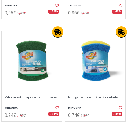
SPONTEX
SPONTEX
0,96€
0,86€
- 47%
- 46%
1,80€
1,59€
Mihogar estropajo Verde 3 unidades
Mihogar estropajo Azul 3 unidades
MIHOGAR
MIHOGAR
0,74€
0,74€
- 44%
- 44%
1,32€
1,32€