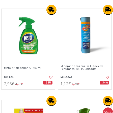
Mihogar bolsas basura Autocierre
Mistol triple acción SP 500ml
Perfumada 30L 15 unidades
MISTOL
MIHOGAR
2,95€
1,12€
- 34%
- 34%
4,50€
1,70€
Oferta