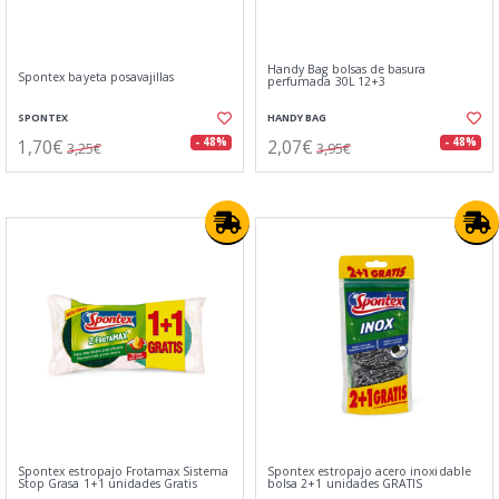
Handy Bag bolsas de basura
Spontex bayeta posavajillas
perfumada 30L 12+3
SPONTEX
HANDY BAG
1,70€
2,07€
- 48%
- 48%
3,25€
3,95€
Spontex estropajo Frotamax Sistema
Spontex estropajo acero inoxidable
Stop Grasa 1+1 unidades Gratis
bolsa 2+1 unidades GRATIS