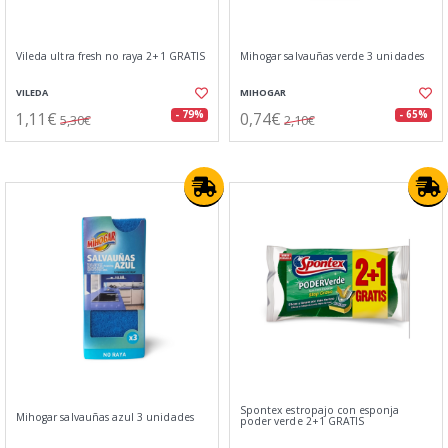
Vileda ultra fresh no raya 2+1 GRATIS
Mihogar salvauñas verde 3 unidades
VILEDA
MIHOGAR
1,11€
0,74€
- 79%
- 65%
5,30€
2,10€
Spontex estropajo con esponja
Mihogar salvauñas azul 3 unidades
poder verde 2+1 GRATIS