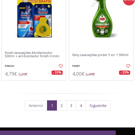
Finish lavavajillas Abrillantador
Fairy Lavavajillas poder 3 en 1 500ml
500ml + ambientador Finish limón
FINISH
FAIRY
4,79€
4,00€
- 33%
- 33%
7,20€
5,99€
Anterior
1
2
3
4
Siguiente