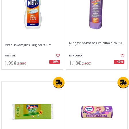
Mihogar bolsas basura cubo alto 35L
Mistol lavavajillas Original 900ml
15ud
MISTOL
MIHOGAR
1,99€
1,18€
- 49%
- 49%
3,88€
2,30€