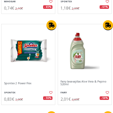
MIHOGAR
SPONTEX
0,74€
1,18€
- 65%
- 61%
2,10€
2,99€
Fairy lavavajillas Aloe Vera & Pepino
Spontex 2 Power Flex
520ml
SPONTEX
FAIRY
0,83€
2,01€
- 56%
- 56%
1,90€
4,60€