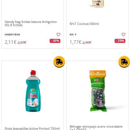
Handy bag bolsas basura Antigoteo
KH-7 Cocinas 500ml
50L 8 bolsas
HANDY BAG
KH-7
2,11€
1,77€
- 40%
- 39%
3,50€
2,90€
Mihogar estropajo acero inoxidable
Flota lavavajillas Active Protect 750ml
2+1 GRATIS