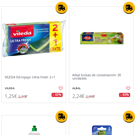
Albal bolsas de conservación 30
VILEDA Estropajo Ultra Fresh 2+1
unidades
VILEDA
ALBAL
1,25€
2,24€
- 43%
- 43%
2,20€
3,90€