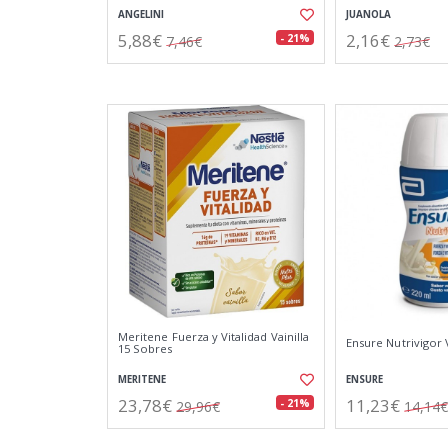
ANGELINI
JUANOLA
5,88€
2,16€
- 21%
7,46€
2,73€
Meritene Fuerza y Vitalidad Vainilla
Ensure Nutrivigor 
15 Sobres
MERITENE
ENSURE
23,78€
11,23€
- 21%
29,96€
14,14€