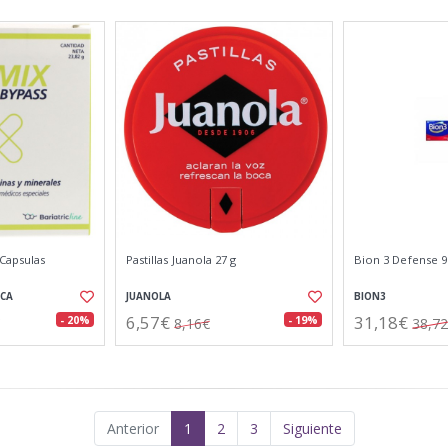
 Capsulas
Pastillas Juanola 27 g
Bion 3 Defense 
ICA
JUANOLA
BION3
6,57€
31,18€
- 20%
- 19%
8,16€
38,7
Anterior
1
2
3
Siguiente