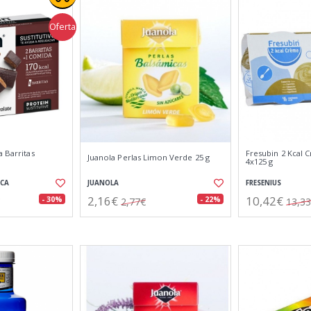
Oferta
a Barritas
Fresubin 2 Kcal
Juanola Perlas Limon Verde 25 g
4x125 g
ICA
JUANOLA
FRESENIUS
2,16€
10,42€
- 30%
- 22%
2,77€
13,3