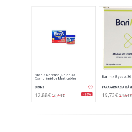
Bion 3 Defense Junior 30
Barimix Bypass 30
Comprimidos Masticables
BION3
PARAFARMACIA BÁS
12,88€
19,73€
- 20%
16,11€
24,51€