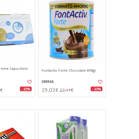
 Creme Capuchino
Fontactiv Forte Chocolate 800gr
ORDESA
29,03€
- 22%
- 22%
3€
37,11€