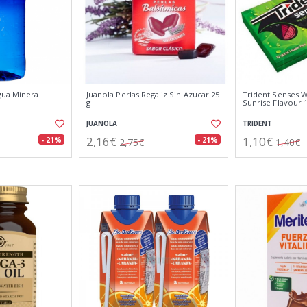
gua Mineral
Juanola Perlas Regaliz Sin Azucar 25
Trident Senses 
g
Sunrise Flavour 
JUANOLA
TRIDENT
2,16€
1,10€
- 21%
- 21%
2,75€
1,40€