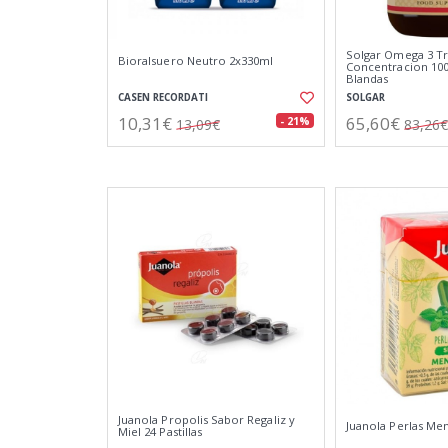
Solgar Omega 3 Tr
Bioralsuero Neutro 2x330ml
Concentracion 100
Blandas
CASEN RECORDATI
SOLGAR
10,31€
65,60€
- 21%
13,09€
83,26€
Juanola Propolis Sabor Regaliz y
Juanola Perlas Men
Miel 24 Pastillas