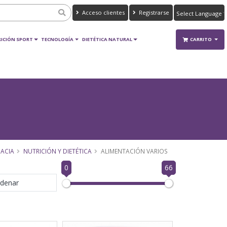
Acceso clientes
Registrarse
Powered by
Translate
ICIÓN SPORT
TECNOLOGÍA
DIETÉTICA NATURAL
CARRITO
ACIA
NUTRICIÓN Y DIETÉTICA
ALIMENTACIÓN VARIOS
0
66
denar