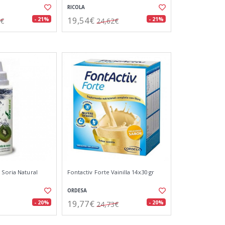
RICOLA
19,54€
- 21%
- 21%
2€
24,62€
 Soria Natural
Fontactiv Forte Vainilla 14x30 gr
ORDESA
19,77€
- 20%
- 20%
24,73€