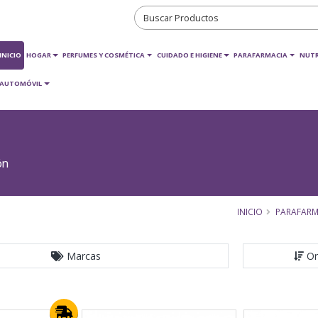
INICIO
HOGAR
PERFUMES Y COSMÉTICA
CUIDADO E HIGIENE
PARAFARMACIA
NUTR
AUTOMÓVIL
ón
INICIO
PARAFARM
Marcas
Or