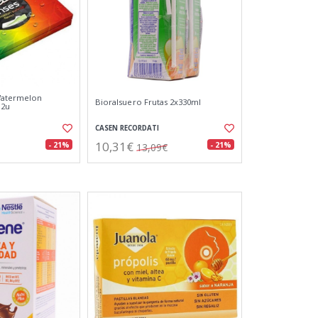
Watermelon
Bioralsuero Frutas 2x330ml
12u
CASEN RECORDATI
10,31€
- 21%
- 21%
13,09€