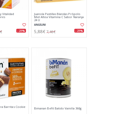
y Vitalidad
Juanola Pastillas Blandas Própolis
bres
Miel Altea Vitamina C Sabor Naranja
24 U
ANGELINI
5,88€
- 21%
- 21%
6€
7,46€
bra Barritas Cookie
Bimanan Befit Batido Vainilla 360g