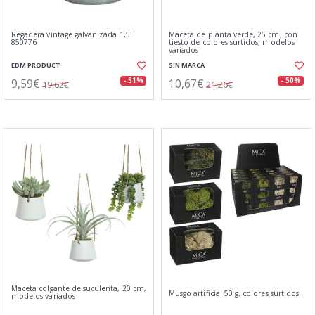
Regadera vintage galvanizada 1,5l
Maceta de planta verde, 25 cm, con
850776
tiesto de colores surtidos, modelos
variados
EDM PRODUCT
SIN MARCA
9,59€
10,67€
- 51%
- 50%
19,62€
21,26€
Maceta colgante de suculenta, 20 cm,
Musgo artificial 50 g, colores surtidos
modelos variados