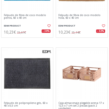
Felpudo de fibra de coco modelo
Felpudo de fibra de coco modelo
perros, 60 x 40 cm
hola, 60 x 40 cm
EDM PRODUCT
EDM PRODUCT
10,23€
10,23€
- 34%
- 32%
15,61€
15,14€
Felpudo de polipropileno gris, 60 x
Caja almacenaje plegable arena 17 x
40 x 0,5 cm
12,5 x 7 cm set 2 piezas (pack 2
unidades)