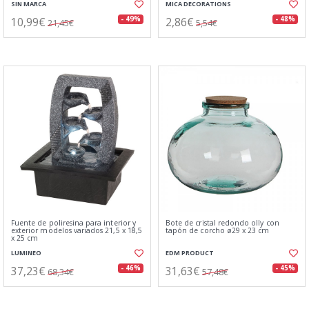
SIN MARCA
MICA DECORATIONS
10,99€
2,86€
- 49%
- 48%
21,45€
5,54€
Fuente de poliresina para interior y
Bote de cristal redondo olly con
exterior modelos variados 21,5 x 18,5
tapón de corcho ø29 x 23 cm
x 25 cm
LUMINEO
EDM PRODUCT
37,23€
31,63€
- 46%
- 45%
68,34€
57,48€