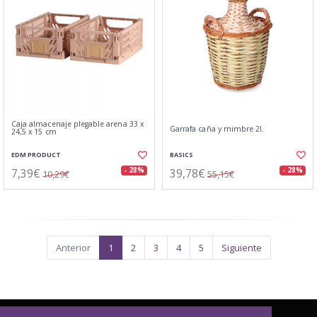
Caja almacenaje plegable arena 33 x
Garrafa caña y mimbre 2l.
24,5 x 15 cm
EDM PRODUCT
BASICS
7,39€
39,78€
- 28%
- 28%
10,29€
55,15€
Anterior
1
2
3
4
5
Siguiente