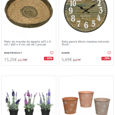
Plato de maceta de esparto ø35 x 4
Reloj pared efecto madera redondo
cm / ø50 x 4 cm, set de 2 piezas
35cm
EDM PRODUCT
KUKEN
15,25€
5,69€
- 30%
- 29%
21,78€
8,01€