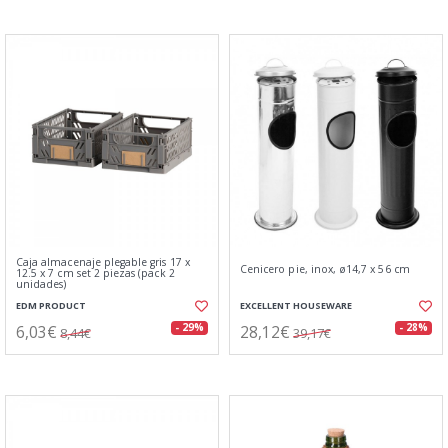
Caja almacenaje plegable gris 17 x
Cenicero pie, inox, ø14,7 x 56 cm
12.5 x 7 cm set 2 piezas (pack 2
unidades)
EDM PRODUCT
EXCELLENT HOUSEWARE
6,03€
28,12€
- 29%
- 28%
8,44€
39,17€