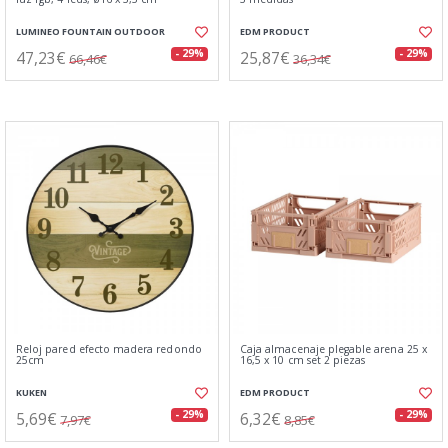
LUMINEO FOUNTAIN OUTDOOR
EDM PRODUCT
47,23€
25,87€
- 29%
- 29%
66,46€
36,34€
Reloj pared efecto madera redondo
Caja almacenaje plegable arena 25 x
25cm
16,5 x 10 cm set 2 piezas
KUKEN
EDM PRODUCT
5,69€
6,32€
- 29%
- 29%
7,97€
8,85€