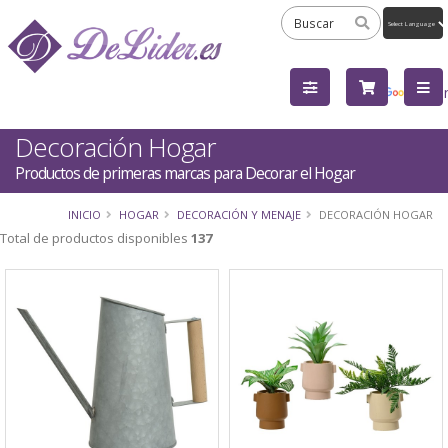
Powered
by
Tra
Decoración Hogar
Productos de primeras marcas para Decorar el Hogar
INICIO
HOGAR
DECORACIÓN Y MENAJE
DECORACIÓN HOGAR
Total de productos disponibles
137