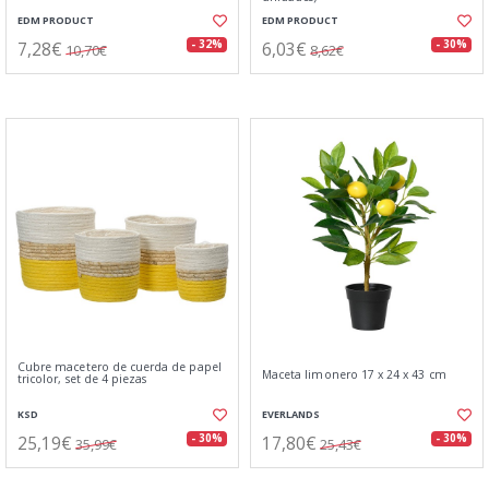
EDM PRODUCT
EDM PRODUCT
7,28€
6,03€
- 32%
- 30%
10,70€
8,62€
Cubre macetero de cuerda de papel
Maceta limonero 17 x 24 x 43 cm
tricolor, set de 4 piezas
KSD
EVERLANDS
25,19€
17,80€
- 30%
- 30%
35,99€
25,43€