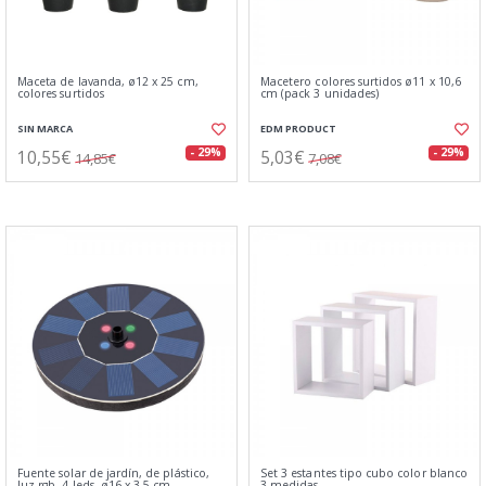
Maceta de lavanda, ø12 x 25 cm,
Macetero colores surtidos ø11 x 10,6
colores surtidos
cm (pack 3 unidades)
SIN MARCA
EDM PRODUCT
10,55€
5,03€
- 29%
- 29%
14,85€
7,08€
Fuente solar de jardín, de plástico,
Set 3 estantes tipo cubo color blanco
luz rgb, 4 leds, ø16 x 3,5 cm
3 medidas