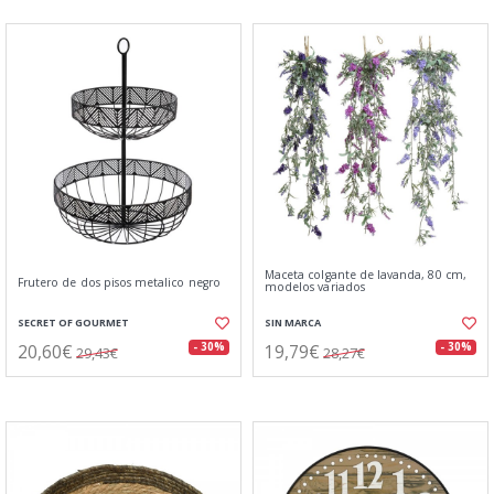
Maceta colgante de lavanda, 80 cm,
Frutero de dos pisos metalico negro
modelos variados
SECRET OF GOURMET
SIN MARCA
20,60€
19,79€
- 30%
- 30%
29,43€
28,27€