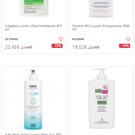
Cetaphil Loción Ultra Hidratante 473
Eucerin Ph5 Loción Enriquecida 1000
ml
ml
CETAPHIL
EUCERIN
22,43€
18,02€
- 18%
- 18%
27,46€
22,06€
Isdin Post Solar Loción After Sun 400