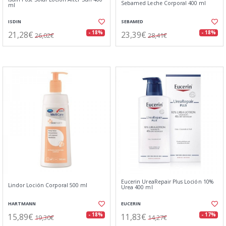
Sebamed Leche Corporal 400 ml
ml
ISDIN
SEBAMED
21,28€
23,39€
- 18%
- 18%
26,02€
28,41€
Eucerin UreaRepair Plus Loción 10%
Lindor Loción Corporal 500 ml
Urea 400 ml
HARTMANN
EUCERIN
15,89€
11,83€
- 18%
- 17%
19,30€
14,27€