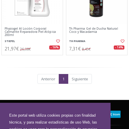
Physiogel AI Loción Corporal
Th Pharma Gel de Ducha Natural
Calmante Reparadora Piel Atópica
Coco y Macadamia
200ml
STIEFEL
TH PHARMA
21,97€
7,31€
- 16%
- 14%
26,08€
8,45€
Anterior
1
Siguiente
Este portal web utiliza cookies propias con finalidad
técnica, y para realizar estadísticas de uso Web, las