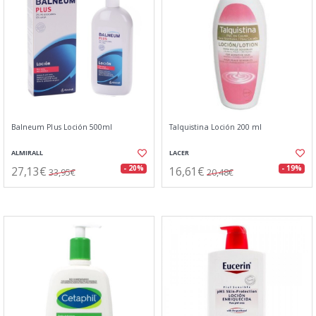
Balneum Plus Loción 500ml
Talquistina Loción 200 ml
ALMIRALL
LACER
27,13€
16,61€
- 20%
- 19%
33,95€
20,48€