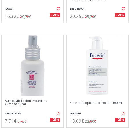
IOOX
SESDERMA
16,32€
20,25€
- 21%
- 21%
20,72€
25,70€
Samforlab Loción Protectora
Eucerin Atopicontrol Loción 400 ml
Cutánea 50ml
SAMFORLAB
EUCERIN
7,71€
18,09€
- 21%
- 21%
9,72€
22,80€