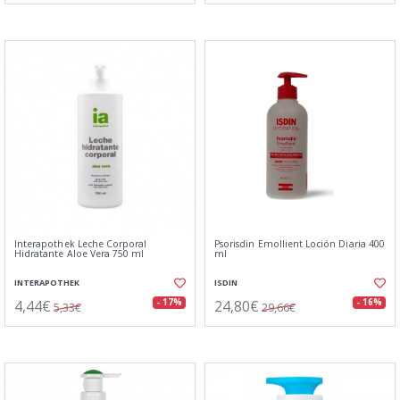
Interapothek Leche Corporal
Psorisdin Emollient Loción Diaria 400
Hidratante Aloe Vera 750 ml
ml
INTERAPOTHEK
ISDIN
4,44€
24,80€
- 17%
- 16%
5,33€
29,66€