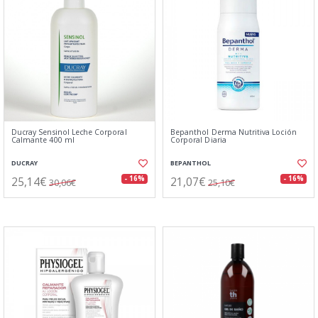
Ducray Sensinol Leche Corporal
Bepanthol Derma Nutritiva Loción
Calmante 400 ml
Corporal Diaria
DUCRAY
BEPANTHOL
25,14€
21,07€
- 16%
- 16%
30,06€
25,10€