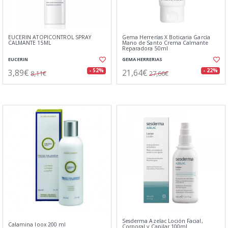
EUCERIN ATOPICONTROL SPRAY
Gema Herrerías X Boticaria García
CALMANTE 15ML
Mano de Santo Crema Calmante
Reparadora 50ml
EUCERIN
GEMA HERRERIAS
3,89€
21,64€
- 52%
- 22%
8,11€
27,66€
Sesderma Azelac Loción Facial,
Calamina Ioox 200 ml
Corporal y Capilar 100ml