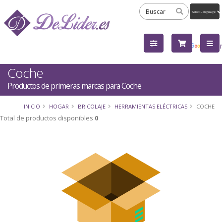
Powered
by
Tra
Coche
Productos de primeras marcas para Coche
INICIO
HOGAR
BRICOLAJE
HERRAMIENTAS ELÉCTRICAS
COCHE
Total de productos disponibles
0