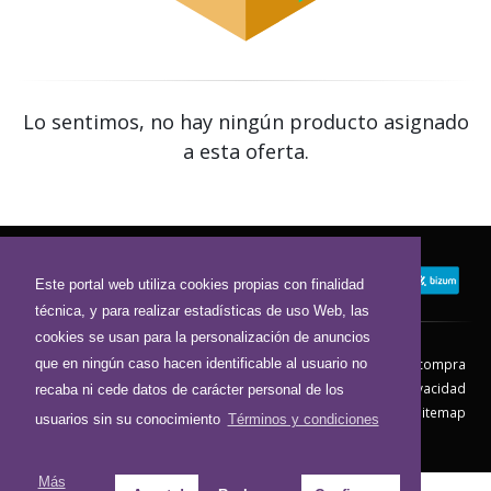
Lo sentimos, no hay ningún producto asignado
a esta oferta.
Este portal web utiliza cookies propias con finalidad
técnica, y para realizar estadísticas de uso Web, las
cookies se usan para la personalización de anuncios
que en ningún caso hacen identificable al usuario no
Contacto
Aviso Legal
Condiciones de compra
Política de envíos
Política de devolución
Política de Privacidad
recaba ni cede datos de carácter personal de los
Política de Cookies
Sitemap
usuarios sin su conocimiento
Términos y condiciones
© 2026 - Todos los derechos reservados.
Más