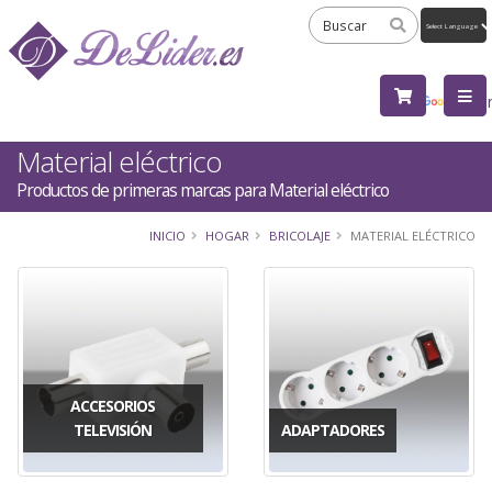
Powered
by
Tra
Material eléctrico
Productos de primeras marcas para Material eléctrico
INICIO
HOGAR
BRICOLAJE
MATERIAL ELÉCTRICO
ACCESORIOS
TELEVISIÓN
ADAPTADORES