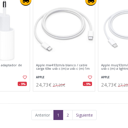
 adaptador de
Apple mw493zm/a blanco / cable
Apple muq93zm/a
carga 60w usb-c (m) a usb-c (m) 1m
usb-c (m) a light
APPLE
APPLE
24,73€
24,73€
- 9%
- 9%
27,20€
27,2
Anterior
1
2
Siguiente