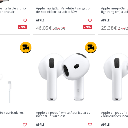
antalla de vidrio
Apple mw2g3zm/a white / cargador
Apple muqw3zm/a
iphone air
de red eléctrica usb-c 30w
lightning (m) a u
APPLE
APPLE
46,05€
25,38€
- 9%
- 9%
50,66€
27,9
e / auriculares
Apple airpods 4 white / auriculares
Apple airpods 4 
inear true wireless
/ auriculares ine
APPLE
APPLE