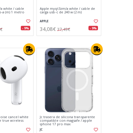
 white / cable
Apple myqt3zm/a white / cable de
sb-a (m) 1 metro
carga usb‑c de 240 w (2 m)
APPLE
34,08€
- 9%
- 9%
2€
37,49€
noise cancel white
Jc trasera de silicona transparente
ar true wireless
compatible con magsafe / apple
iphone 17 pro max
JC