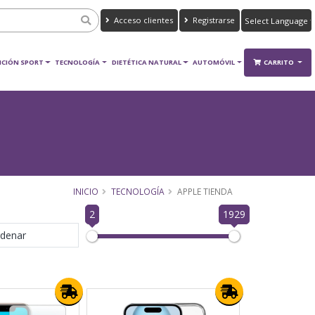
Acceso clientes
Registrarse
Powered by
Translate
ICIÓN SPORT
TECNOLOGÍA
DIETÉTICA NATURAL
AUTOMÓVIL
CARRITO
INICIO
TECNOLOGÍA
APPLE TIENDA
2
1929
denar