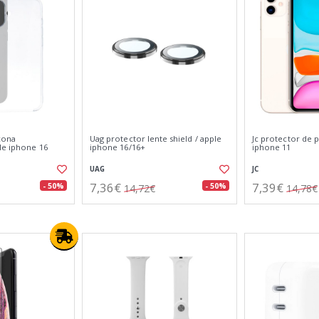
icona
Uag protector lente shield / apple
Jc protector de p
le iphone 16
iphone 16/16+
iphone 11
UAG
JC
7,36€
7,39€
- 50%
- 50%
14,72€
14,78€