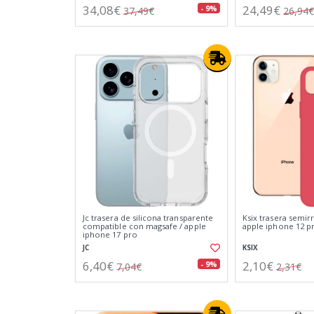
34,08€
24,49€
- 9%
37,49€
26,94€
Jc trasera de silicona transparente
Ksix trasera semirr
compatible con magsafe / apple
apple iphone 12 p
iphone 17 pro
JC
KSIX
6,40€
2,10€
- 9%
7,04€
2,31€