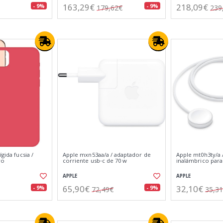
163,29€
218,09€
- 9%
- 9%
179,62€
239
ígida fucsia /
Apple mxn53aa/a / adaptador de
Apple mt0h3ty/a 
ro
corriente usb‑c de 70 w
inalámbrico para
APPLE
APPLE
65,90€
32,10€
- 9%
- 9%
72,49€
35,3