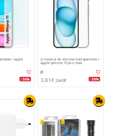
antalla / apple
Jc trasera de silicona transparente /
apple iphone 15 pro max
JC
3,81€
- 50%
- 50%
7,62€