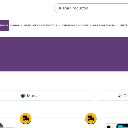
INICIO
HOGAR
PERFUMES Y COSMÉTICA
CUIDADO E HIGIENE
PARAFARMACIA
NUTR
Marcas
Or