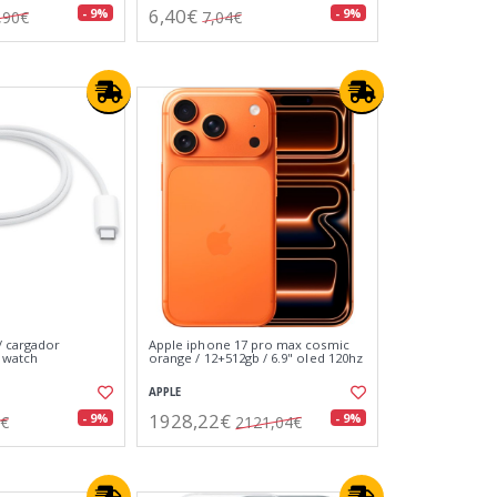
6,40€
- 9%
- 9%
,90€
7,04€
/ cargador
Apple iphone 17 pro max cosmic
 watch
orange / 12+512gb / 6.9" oled 120hz
APPLE
1928,22€
- 9%
- 9%
1€
2121,04€