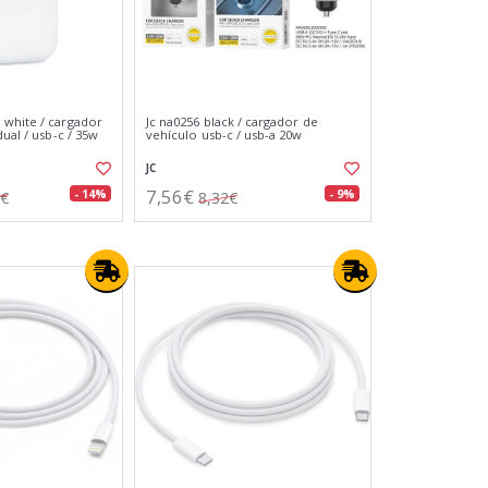
white / cargador
Jc na0256 black / cargador de
dual / usb-c / 35w
vehículo usb-c / usb-a 20w
JC
7,56€
- 14%
- 9%
9€
8,32€