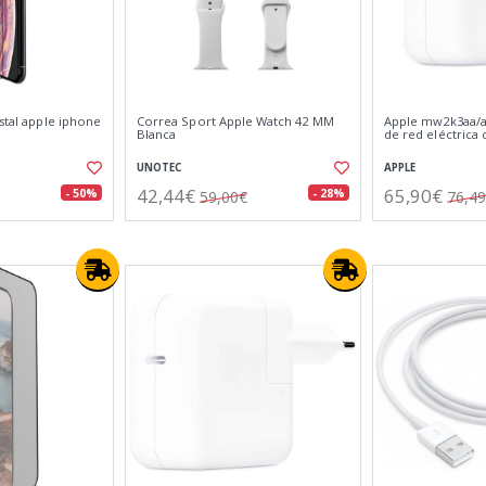
istal apple iphone
Correa Sport Apple Watch 42 MM
Apple mw2k3aa/a 
Blanca
de red eléctrica 
UNOTEC
APPLE
42,44€
65,90€
- 50%
- 28%
59,00€
76,4