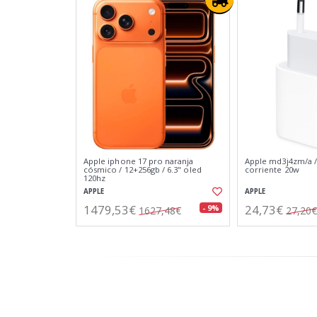
Apple iphone 17 pro naranja
Apple md3j4zm/a /
cósmico / 12+256gb / 6.3" oled
corriente 20w
120hz
APPLE
APPLE
1479,53€
24,73€
- 9%
1627,48€
27,20€