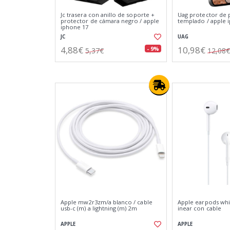
Jc trasera con anillo de soporte +
Uag protector de p
protector de cámara negro / apple
templado / apple 
iphone 17
JC
UAG
4,88€
10,98€
- 9%
5,37€
12,08€
Apple mw2r3zm/a blanco / cable
Apple earpods whit
usb-c (m) a lightning (m) 2m
inear con cable
APPLE
APPLE