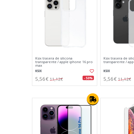
Ksix trasera de silicona
Ksix trasera de sil
transparente / apple iphone 16 pro
transparente / app
max
KSIX
KSIX
5,56€
5,56€
- 50%
11,12€
11,12€