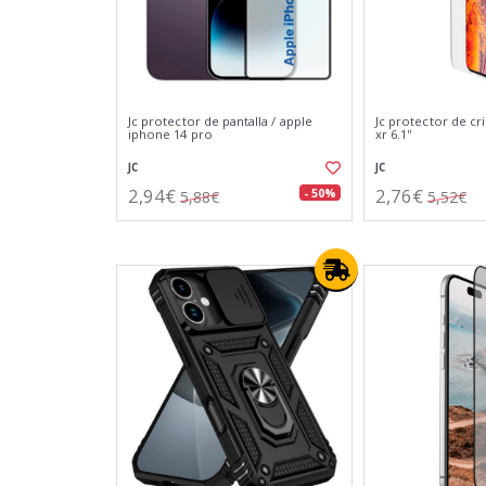
Jc protector de pantalla / apple
Jc protector de cr
iphone 14 pro
xr 6.1''
JC
JC
2,94€
2,76€
- 50%
5,88€
5,52€