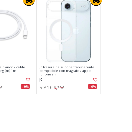
 blanco / cable
Jc trasera de silicona transparente
ning (m) 1m
compatible con magsafe / apple
iphone air
JC
5,81€
- 9%
- 9%
0€
6,39€