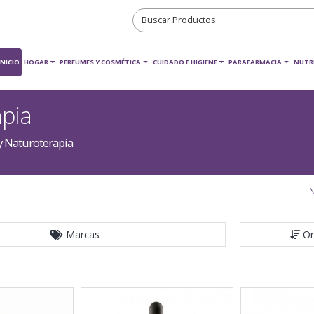
INICIO
HOGAR
PERFUMES Y COSMÉTICA
CUIDADO E HIGIENE
PARAFARMACIA
NUTR
apia
y Naturoterapia
I
Marcas
Or