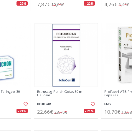
7,87€
4,26€
- 22%
- 22%
10,05€
5,43€
 Faríngeo 30
Estruspag Polich Gotas 50 ml
ProFaes4 ATB Pr
Heliosar
Cápsulas
HELIOSAR
FAES
22,66€
10,70€
- 21%
- 21%
28,76€
13,5