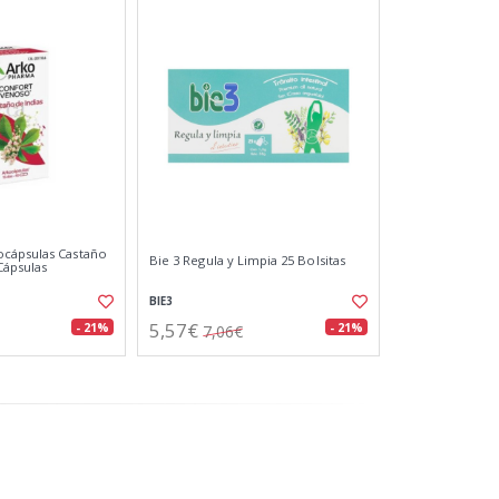
cápsulas Castaño
Bie 3 Regula y Limpia 25 Bolsitas
Cápsulas
BIE3
5,57€
- 21%
- 21%
7,06€