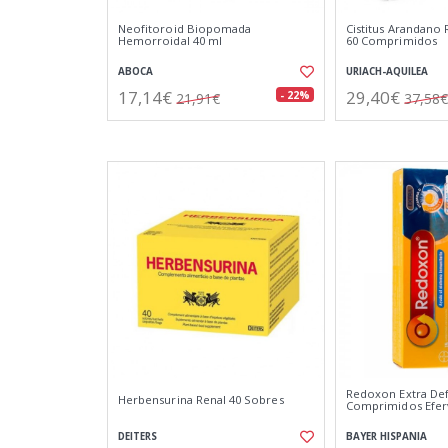
Neofitoroid Biopomada
Cistitus Arandano
Hemorroidal 40 ml
60 Comprimidos
ABOCA
URIACH-AQUILEA
17,14€
29,40€
- 22%
21,91€
37,58€
Redoxon Extra Def
Herbensurina Renal 40 Sobres
Comprimidos Efer
DEITERS
BAYER HISPANIA