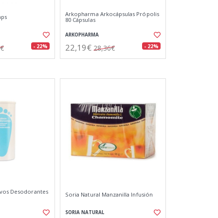
Arkopharma Arkocápsulas Própolis
aps
80 Cápsulas
ARKOPHARMA
22,19€
- 22%
- 22%
9€
28,36€
lvos Desodorantes
Soria Natural Manzanilla Infusión
SORIA NATURAL