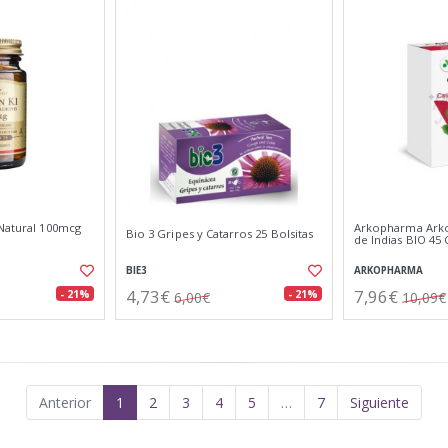
 Natural 100mcg
Arkopharma Arko
Bio 3 Gripes y Catarros 25 Bolsitas
de Indias BIO 45 
BIE3
ARKOPHARMA
4,73€
7,96€
- 21%
- 21%
6,00€
10,09€
Anterior
1
2
3
4
5
…
7
Siguiente