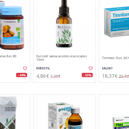
ma Bio 80
Eurostil salvia aceites esenciales
Tinnitan Duo 24 
15ml
EUROSTIL
SALVAT
4,86€
18,37€
- 44%
- 33%
7,20€
25,9