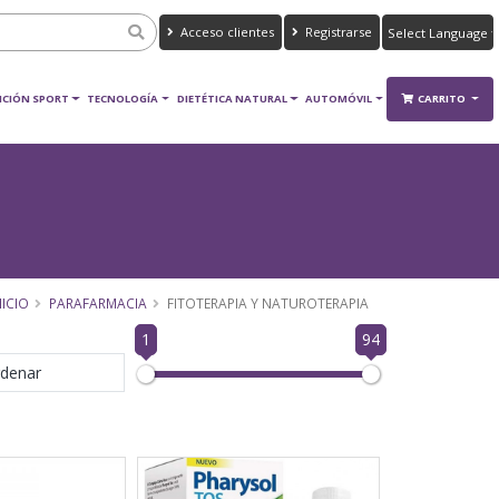
Acceso clientes
Registrarse
Powered by
Translate
ICIÓN SPORT
TECNOLOGÍA
DIETÉTICA NATURAL
AUTOMÓVIL
CARRITO
NICIO
PARAFARMACIA
FITOTERAPIA Y NATUROTERAPIA
1
94
denar