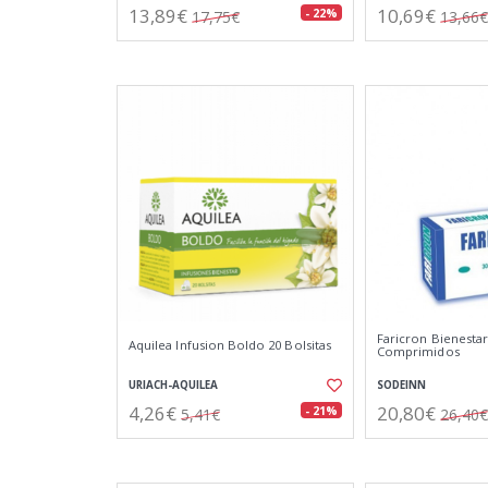
13,89€
10,69€
- 22%
17,75€
13,66€
Faricron Bienestar
Aquilea Infusion Boldo 20 Bolsitas
Comprimidos
URIACH-AQUILEA
SODEINN
4,26€
20,80€
- 21%
5,41€
26,40€