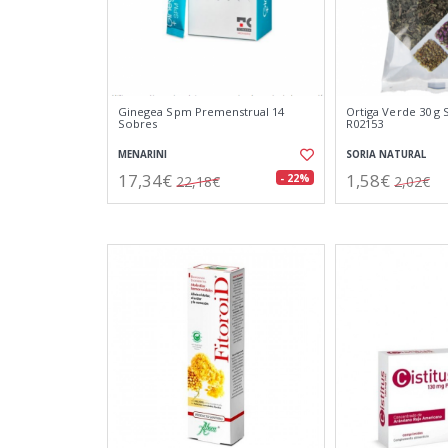
Ginegea Spm Premenstrual 14
Ortiga Verde 30 g 
Sobres
R02153
MENARINI
SORIA NATURAL
17,34€
1,58€
- 22%
22,18€
2,02€