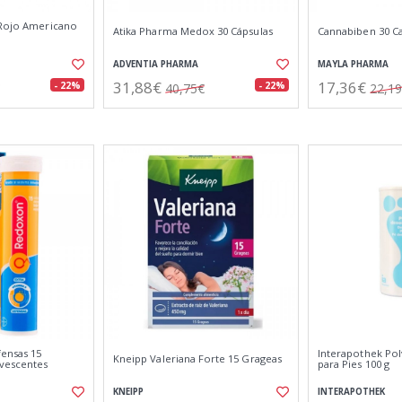
 Rojo Americano
Atika Pharma Medox 30 Cápsulas
Cannabiben 30 C
ADVENTIA PHARMA
MAYLA PHARMA
31,88€
17,36€
- 22%
- 22%
40,75€
22,1
ensas 15
Interapothek Po
Kneipp Valeriana Forte 15 Grageas
vescentes
para Pies 100 g
KNEIPP
INTERAPOTHEK