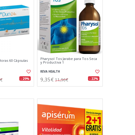
Pharysol Tos Jarabe para Tos Seca
Horas 60 Cápsulas
y Productiva 1
REVA HEALTH
9,35€
- 29%
- 22%
2€
11,96€