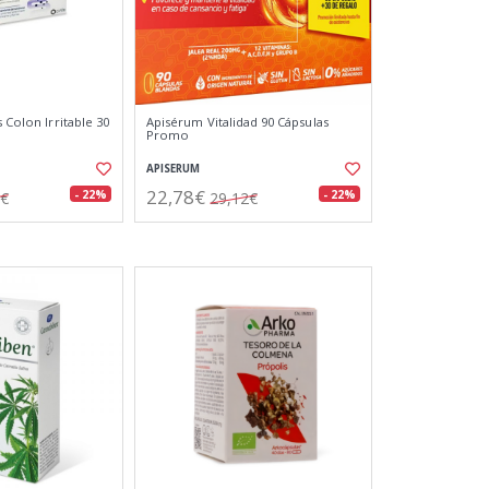
s Colon Irritable 30
Apisérum Vitalidad 90 Cápsulas
Promo
APISERUM
22,78€
- 22%
- 22%
1€
29,12€