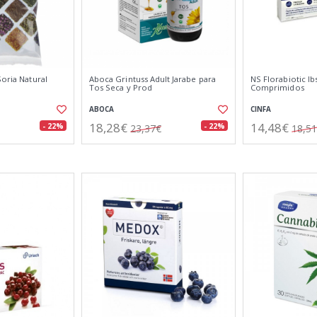
Soria Natural
Aboca Grintuss Adult Jarabe para
NS Florabiotic Ib
Tos Seca y Prod
Comprimidos
ABOCA
CINFA
18,28€
14,48€
- 22%
- 22%
23,37€
18,5