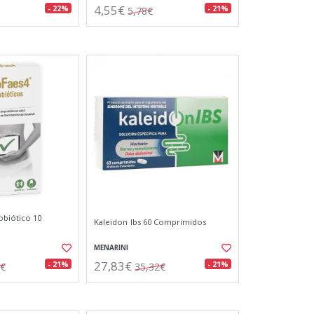
4,55€
- 22%
- 21%
5,78€
obiótico 10
Kaleidon Ibs 60 Comprimidos
MENARINI
27,83€
- 21%
- 21%
8€
35,32€