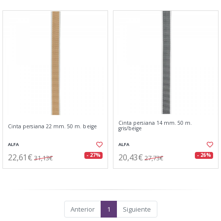
Cinta persiana 14 mm. 50 m.
Cinta persiana 22 mm. 50 m. beige
gris/beige
ALFA
ALFA
22,61€
20,43€
- 27%
- 26%
31,13€
27,73€
Anterior
1
Siguiente