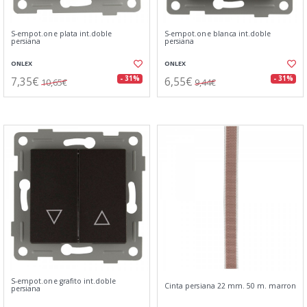
S-empot.one plata int.doble
S-empot.one blanca int.doble
persiana
persiana
ONLEX
ONLEX
7,35€
6,55€
- 31%
- 31%
10,65€
9,44€
S-empot.one grafito int.doble
Cinta persiana 22 mm. 50 m. marron
persiana