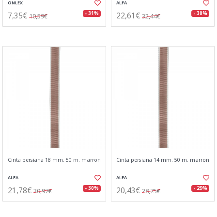
ONLEX
ALFA
7,35€
22,61€
- 31%
- 30%
10,59€
32,44€
Cinta persiana 18 mm. 50 m. marron
Cinta persiana 14 mm. 50 m. marron
ALFA
ALFA
21,78€
20,43€
- 30%
- 29%
30,97€
28,75€