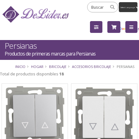
Powered
by
Tra
Persianas
Productos de primeras marcas para Persianas
INICIO
HOGAR
BRICOLAJE
ACCESORIOS BRICOLAJE
PERSIANAS
Total de productos disponibles
18