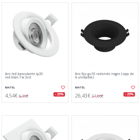
Aro led basculante ip20
Aro fijo gu10 redondo negro (caja de
red.blan.7w.3cct
6 unidades)
MATEL
MATEL
4,54€
26,43€
- 29%
- 29%
6,36€
37,00€