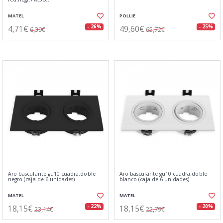
MATEL
POLLIE
4,71€
49,60€
- 26%
- 25%
6,39€
65,72€
Aro basculante gu10 cuadra.doble
Aro basculante gu10 cuadra.doble
negro (caja de 6 unidades)
blanco (caja de 6 unidades)
MATEL
MATEL
18,15€
18,15€
- 22%
- 20%
23,14€
22,79€