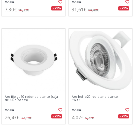
MATEL
MATEL
7,30€
31,61€
- 29%
- 29%
10,33€
44,48€
Aro fijo gu10 redondo blanco (caja
Aro led ip20 red.plano blanco
de 6 unidades)
5w.f.3u.
MATEL
MATEL
26,43€
4,07€
- 29%
- 29%
37,19€
5,72€