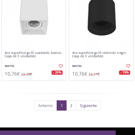
Aro superficie gu10 cuadrado blanco
Aro superficie gu10 redondo negro
(caja de 3 unidades)
(caja de 3 unidades)
MATEL
MATEL
10,76€
10,76€
- 20%
- 19%
13,38€
13,31€
Anterior
1
2
Siguiente