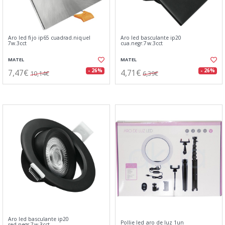
Aro led fijo ip65 cuadrad.niquel
Aro led basculante ip20
7w.3cct
cua.negr.7w.3cct
MATEL
MATEL
7,47€
4,71€
- 26%
- 26%
10,14€
6,39€
Aro led basculante ip20
Pollie led aro de luz 1un
red.negr.7w.3cct