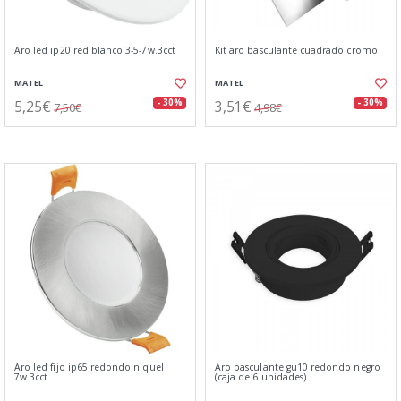
Aro led ip20 red.blanco 3-5-7w.3cct
Kit aro basculante cuadrado cromo
MATEL
MATEL
5,25€
3,51€
- 30%
- 30%
7,50€
4,98€
Aro led fijo ip65 redondo niquel
Aro basculante gu10 redondo negro
7w.3cct
(caja de 6 unidades)