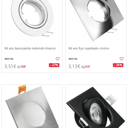
Kit aro basculante redondo blanco
Kit aro fijo cuadrado cromo
MATEL
MATEL
3,51€
3,13€
- 27%
- 26%
4,78€
4,25€