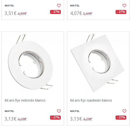
MATEL
MATEL
3,51€
4,07€
- 27%
- 27%
4,83€
5,60€
Kit aro fijo redondo blanco
Kit aro fijo cuadrado blanco
MATEL
MATEL
3,13€
3,13€
- 27%
- 27%
4,28€
4,28€