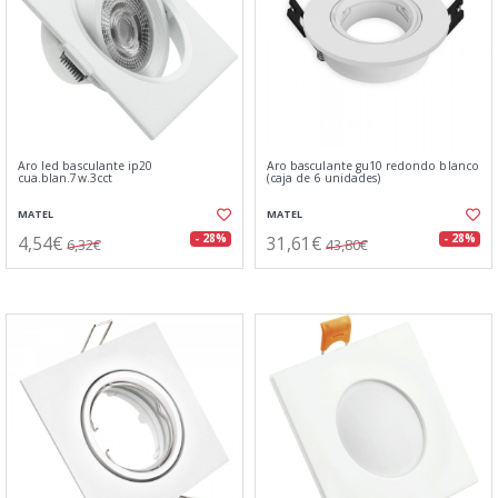
Aro led basculante ip20
Aro basculante gu10 redondo blanco
cua.blan.7w.3cct
(caja de 6 unidades)
MATEL
MATEL
4,54€
31,61€
- 28%
- 28%
6,32€
43,80€