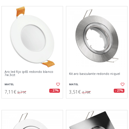
Aro led fijo ip65 redondo blanco
Kit aro basculante redondo niquel
7w.3cct
MATEL
MATEL
7,11€
3,51€
- 27%
- 27%
9,71€
4,78€