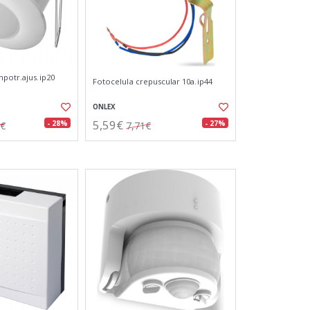
mpotr.ajus.ip20
Fotocelula crepuscular 10a.ip44
ONLEX
5,59€
- 28%
- 27%
0€
7,71€