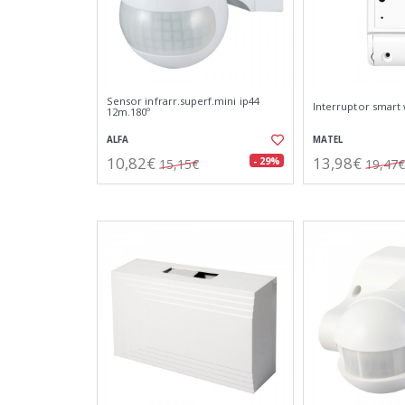
Sensor infrarr.superf.mini ip44
Interruptor smart w
12m.180º
ALFA
MATEL
10,82€
13,98€
- 29%
15,15€
19,47€