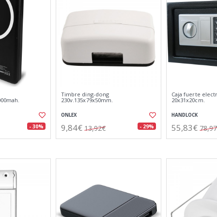
Timbre ding-dong
Caja fuerte elect
000mah.
230v.135x79x50mm.
20x31x20cm.
ONLEX
HANDLOCK
9,84€
55,83€
- 30%
- 29%
13,92€
78,9