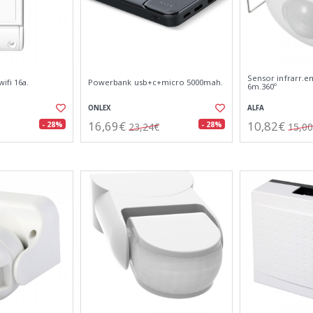
Sensor infrarr.e
ifi 16a.
Powerbank usb+c+micro 5000mah.
6m.360º
ONLEX
ALFA
16,69€
10,82€
- 28%
- 28%
23,24€
15,0