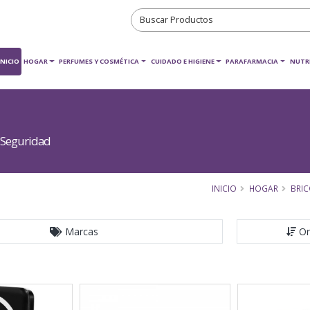
INICIO
HOGAR
PERFUMES Y COSMÉTICA
CUIDADO E HIGIENE
PARAFARMACIA
NUTR
 Seguridad
INICIO
HOGAR
BRIC
Marcas
Or