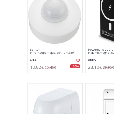
Sensor
Powerbank tipo-c
infrarr.superf.ajus.ip54.12m.360º
inalamb.magnet.5
ALFA
ONLEX
10,82€
28,10€
- 30%
15,46€
39,95€