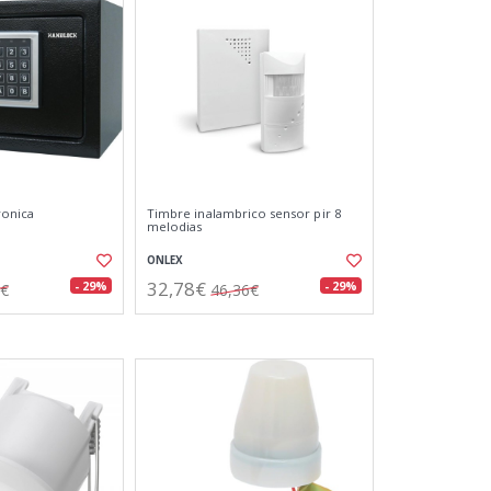
ronica
Timbre inalambrico sensor pir 8
melodias
ONLEX
32,78€
- 29%
- 29%
7€
46,36€