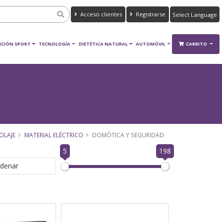
Acceso clientes
Registrarse
Powered by
Translate
ICIÓN SPORT
TECNOLOGÍA
DIETÉTICA NATURAL
AUTOMÓVIL
CARRITO
OLAJE
MATERIAL ELÉCTRICO
DOMÓTICA Y SEGURIDAD
5
198
denar