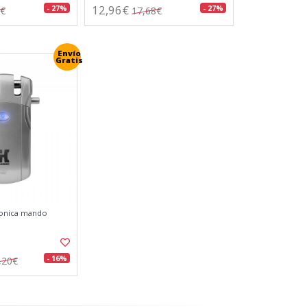
12,96€
- 27%
- 27%
9€
17,68€
Envío
Gratis
ronica mando
- 16%
,20€