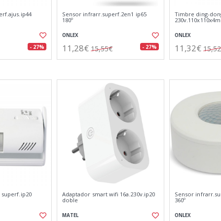
rf.ajus.ip44
Sensor infrarr.superf.2en1 ip65
Timbre ding-don
180º
230v.110x110x4
ONLEX
ONLEX
11,28€
11,32€
- 27%
- 27%
15,55€
15,5
 superf.ip20
Adaptador smart wifi 16a.230v.ip20
Sensor infrarr.s
doble
360º
MATEL
ONLEX