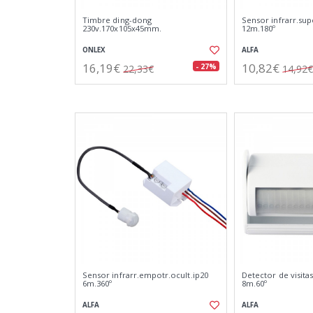
Timbre ding-dong
Sensor infrarr.supe
230v.170x105x45mm.
12m.180º
ONLEX
ALFA
16,19€
10,82€
- 27%
22,33€
14,92€
Sensor infrarr.empotr.ocult.ip20
Detector de visitas
6m.360º
8m.60º
ALFA
ALFA