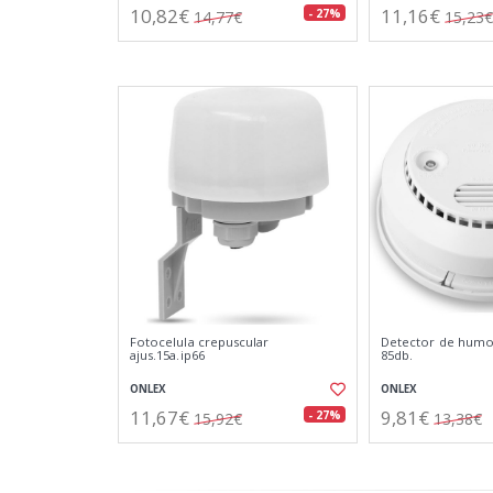
10,82€
11,16€
- 27%
14,77€
15,23€
Fotocelula crepuscular
Detector de humos
ajus.15a.ip66
85db.
ONLEX
ONLEX
11,67€
9,81€
- 27%
15,92€
13,38€