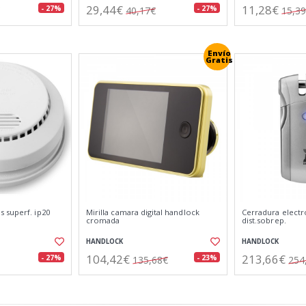
29,44€
11,28€
- 27%
- 27%
40,17€
15,3
Envío
Gratis
 superf. ip20
Mirilla camara digital handlock
Cerradura elect
cromada
dist.sobrep.
HANDLOCK
HANDLOCK
104,42€
213,66€
- 27%
- 23%
135,68€
254