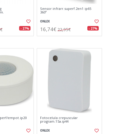
g
Sensor infrarr.superf.2en1 ip65
mm.
360º
ONLEX
16,74€
- 27%
- 27%
2€
22,95€
uperf/empot.ip20
Fotocelula crepuscular
program.15a.ip44
ONLEX