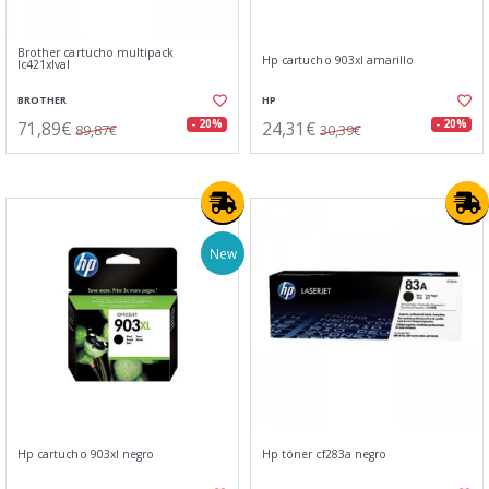
Brother cartucho multipack
Hp cartucho 903xl amarillo
lc421xlval
BROTHER
HP
71,89€
24,31€
- 20%
- 20%
89,87€
30,39€
New
Hp cartucho 903xl negro
Hp tóner cf283a negro