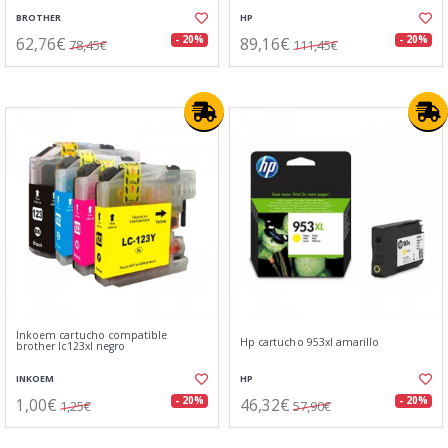
BROTHER
HP
62,76€
89,16€
- 20%
- 20%
78,45€
111,45€
Inkoem cartucho compatible
Hp cartucho 953xl amarillo
brother lc123xl negro
INKOEM
HP
1,00€
46,32€
- 20%
- 20%
1,25€
57,90€