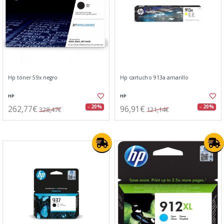
Hp tóner 59x negro
Hp cartucho 913a amarillo
HP
HP
262,77€
96,91€
- 20%
- 20%
328,47€
121,14€