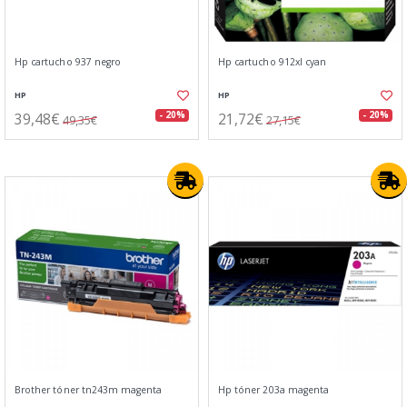
Hp cartucho 937 negro
Hp cartucho 912xl cyan
HP
HP
39,48€
21,72€
- 20%
- 20%
49,35€
27,15€
Brother tóner tn243m magenta
Hp tóner 203a magenta