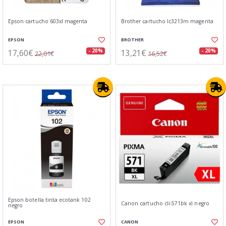
Epson cartucho 603xl magenta
Brother cartucho lc3213m magenta
EPSON
BROTHER
17,60€
13,21€
- 20%
- 20%
22,01€
16,52€
Epson botella tinta ecotank 102
Canon cartucho cli-571bk xl negro
negro
EPSON
CANON