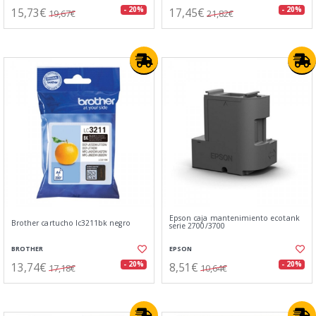
15,73€
17,45€
- 20%
- 20%
19,67€
21,82€
Epson caja mantenimiento ecotank
Brother cartucho lc3211bk negro
serie 2700/3700
BROTHER
EPSON
13,74€
8,51€
- 20%
- 20%
17,18€
10,64€