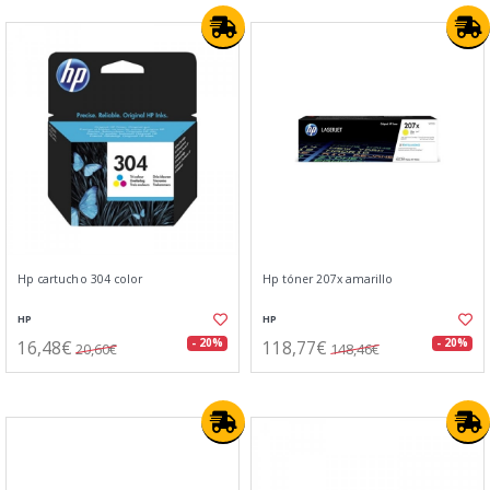
Hp cartucho 304 color
Hp tóner 207x amarillo
HP
HP
16,48€
118,77€
- 20%
- 20%
20,60€
148,46€