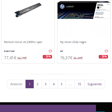
Pantum tóner ctl-2300hc cyan
Hp tóner 203a negro
PANTUM
HP
77,41€
76,37€
- 20%
- 20%
96,76€
95,46€
Anterior
1
2
3
4
5
…
15
Siguiente