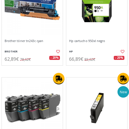
Brother tóner tn243c cyan
Hp cartucho 950xl negro
BROTHER
HP
62,89€
66,89€
- 20%
- 20%
78,62€
83,62€
New