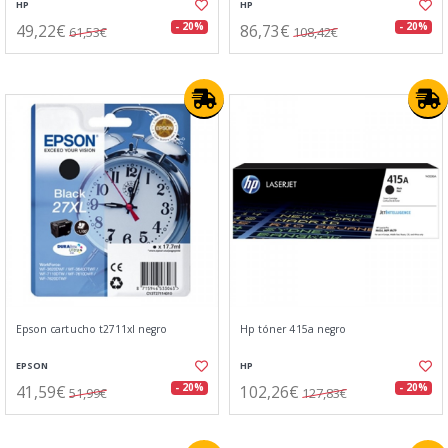
HP
HP
49,22€
86,73€
- 20%
- 20%
61,53€
108,42€
Epson cartucho t2711xl negro
Hp tóner 415a negro
EPSON
HP
41,59€
102,26€
- 20%
- 20%
51,99€
127,83€