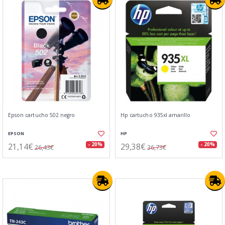
Epson cartucho 502 negro
Hp cartucho 935xl amarillo
EPSON
HP
21,14€
29,38€
- 20%
- 20%
26,43€
36,73€