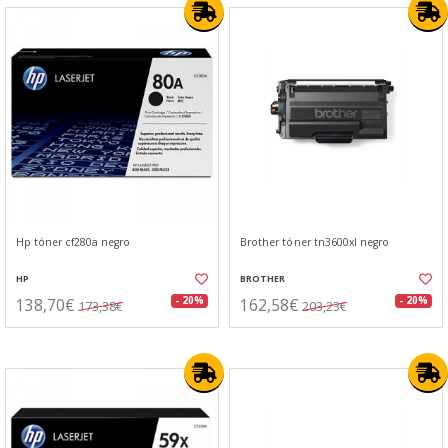
Hp tóner cf280a negro
Brother tóner tn3600xl negro
HP
BROTHER
138,70€
162,58€
- 20%
- 20%
173,38€
203,23€