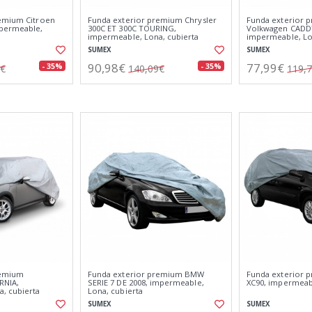
remium Citroen
Funda exterior premium Chrysler
Funda exterior 
mpermeable,
300C ET 300C TOURING,
Volkwagen CADD
impermeable, Lona, cubierta
impermeable, Lo
SUMEX
SUMEX
90,98€
77,99€
- 35%
- 35%
9€
140,09€
119,
remium
Funda exterior premium BMW
Funda exterior 
RNIA,
SERIE 7 DE 2008, impermeable,
XC90, impermeabl
, cubierta
Lona, cubierta
SUMEX
SUMEX