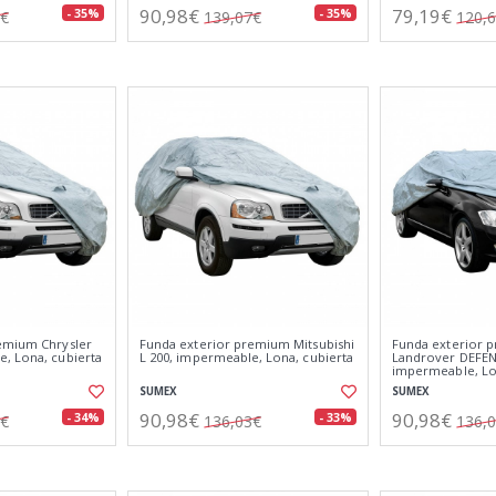
90,98€
79,19€
- 35%
- 35%
7€
139,07€
120,
emium Chrysler
Funda exterior premium Mitsubishi
Funda exterior 
, Lona, cubierta
L 200, impermeable, Lona, cubierta
Landrover DEFE
impermeable, Lo
SUMEX
SUMEX
90,98€
90,98€
- 34%
- 33%
6€
136,03€
136,