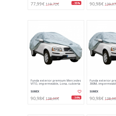
77,99€
90,98€
- 35%
119,72€
139,0
Funda exterior premium Mercedes
Funda exterior pr
VITO, impermeable, Lona, cubierta
300M, impermeable
SUMEX
SUMEX
90,98€
90,98€
- 34%
138,06€
138,0