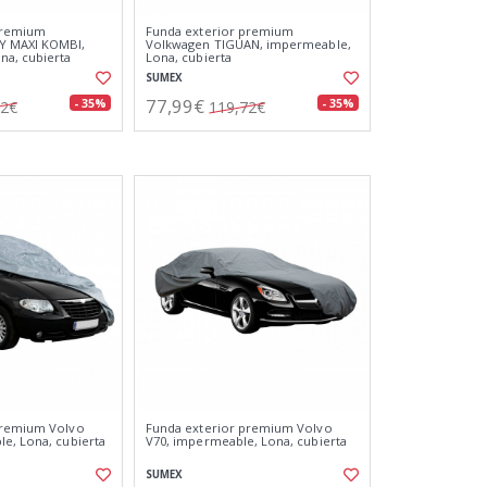
premium
Funda exterior premium
Y MAXI KOMBI,
Volkwagen TIGUAN, impermeable,
na, cubierta
Lona, cubierta
SUMEX
77,99€
- 35%
- 35%
72€
119,72€
premium Volvo
Funda exterior premium Volvo
e, Lona, cubierta
V70, impermeable, Lona, cubierta
SUMEX