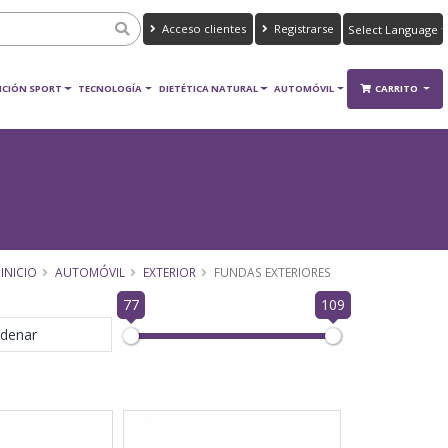
Acceso clientes
Registrarse
Powered by
Translate
ICIÓN SPORT
TECNOLOGÍA
DIETÉTICA NATURAL
AUTOMÓVIL
CARRITO
INICIO
AUTOMÓVIL
EXTERIOR
FUNDAS EXTERIORES
77
109
denar