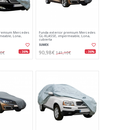
premium Mercedes
Funda exterior premium Mercedes
meable, Lona,
GL-KLASSE, impermeable, Lona,
cubierta
SUMEX
90,98€
- 36%
- 36%
10€
141,10€