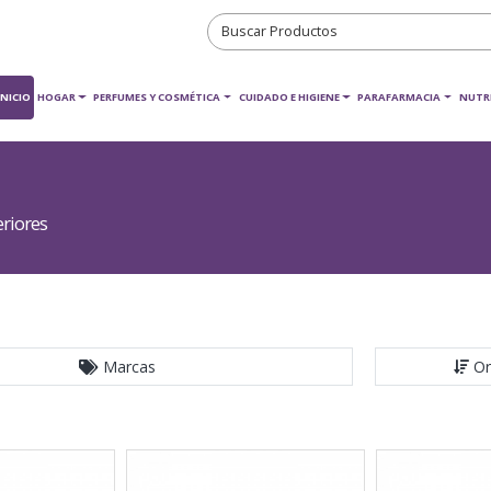
INICIO
HOGAR
PERFUMES Y COSMÉTICA
CUIDADO E HIGIENE
PARAFARMACIA
NUTR
riores
Marcas
Or