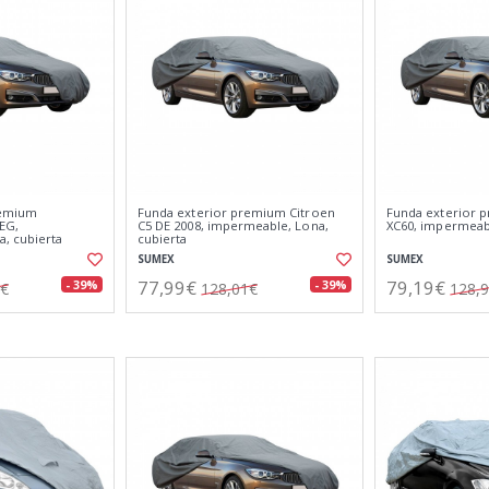
remium
Funda exterior premium Citroen
Funda exterior 
EG,
C5 DE 2008, impermeable, Lona,
XC60, impermeabl
, cubierta
cubierta
SUMEX
SUMEX
77,99€
79,19€
- 39%
- 39%
8€
128,01€
128,