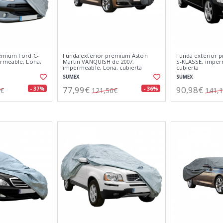
emium Ford C-
Funda exterior premium Aston
Funda exterior 
rmeable, Lona,
Martin VANQUISH de 2007,
S-KLASSE, imper
impermeable, Lona, cubierta
cubierta
SUMEX
SUMEX
77,99€
90,98€
- 37%
- 36%
1€
121,56€
141,