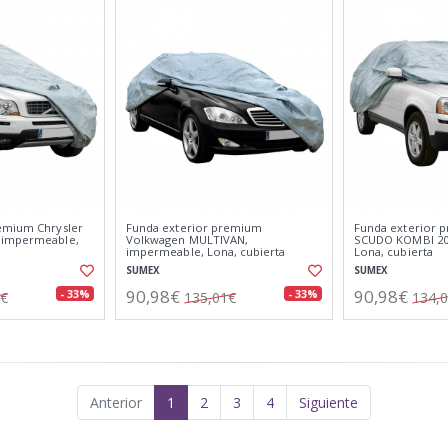
emium Chrysler
Funda exterior premium
Funda exterior p
 impermeable,
Volkwagen MULTIVAN,
SCUDO KOMBI 20
impermeable, Lona, cubierta
Lona, cubierta
SUMEX
SUMEX
90,98€
90,98€
- 33%
- 33%
3€
135,01€
134,
Anterior
1
2
3
4
Siguiente