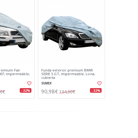
remium Fiat
Funda exterior premium BMW
07, impermeable,
SERIE 5 GT, impermeable, Lona,
cubierta
SUMEX
90,98€
- 32%
- 32%
00€
134,00€