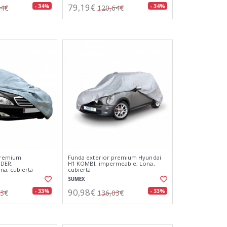
79,19€
- 34%
- 34%
64€
120,64€
premium
Funda exterior premium Hyundai
NDER,
H1 KOMBI, impermeable, Lona,
na, cubierta
cubierta
SUMEX
90,98€
- 33%
- 33%
03€
136,03€