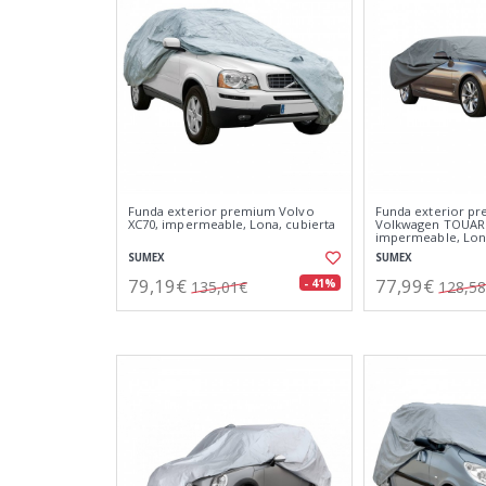
Funda exterior premium Volvo
Funda exterior p
XC70, impermeable, Lona, cubierta
Volkwagen TOUAR
impermeable, Lona
SUMEX
SUMEX
79,19€
77,99€
- 41%
135,01€
128,5