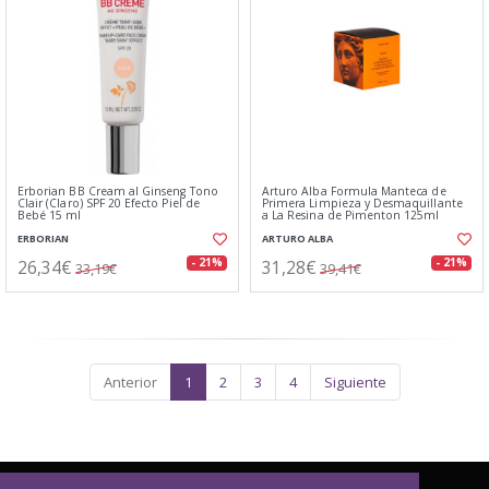
Erborian BB Cream al Ginseng Tono
Arturo Alba Formula Manteca de
Clair (Claro) SPF 20 Efecto Piel de
Primera Limpieza y Desmaquillante
Bebé 15 ml
a La Resina de Pimenton 125ml
ERBORIAN
ARTURO ALBA
26,34€
31,28€
- 21%
- 21%
33,19€
39,41€
Anterior
1
2
3
4
Siguiente