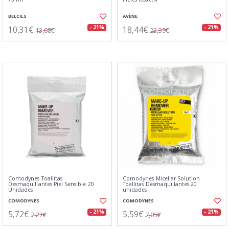
BELCILS
AVÈNE
10,31€
18,44€
- 21%
- 21%
13,08€
23,39€
Comodynes Toallitas
Comodynes Micellar Solution
Desmaquillantes Piel Sensible 20
Toallitas Desmaquillantes 20
Unidades
unidades
COMODYNES
COMODYNES
5,72€
5,59€
- 21%
- 21%
7,22€
7,05€