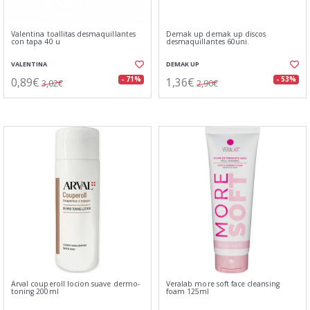
Valentina toallitas desmaquillantes
Demak up demak up discos
con tapa 40 u
desmaquillantes 60uni.
VALENTINA
DEMAK UP
0,89€
1,36€
- 71%
- 53%
3,02€
2,90€
Arval couperoll locion suave dermo-
Veralab more soft face cleansing
toning 200ml
foam 125ml