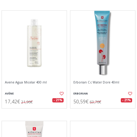
Avene Agua Micelar 400 ml
Erborian Cc Water Dore 40ml
AVÈNE
ERBORIAN
17,42€
50,59€
- 21%
- 21%
21,96€
63,76€