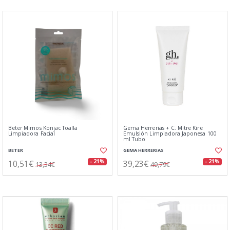
Beter Mimos Konjac Toalla
Gema Herrerias + C. Mitre Kire
Limpiadora Facial
Emulsión Limpiadora Japonesa 100
ml Tubo
BETER
GEMA HERRERIAS
10,51€
39,23€
- 21%
- 21%
13,34€
49,79€