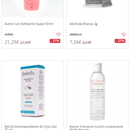
Avene Gel Exfoliante Suave 50ml
Abeñula Blanca 2g
AVÈNE
ABEÑULA
21,29€
7,36€
- 21%
- 21%
27,02€
9,34€
Belcils Desmaquillante de Ojos Gel
Avene Tolerance Loción Limpiadora
75 ml
Pieles Reactiv