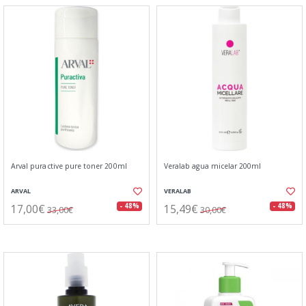
Arval puractive pure toner 200ml
Veralab agua micelar 200ml
ARVAL
VERALAB
17,00€
15,49€
- 48%
- 48%
33,00€
30,00€