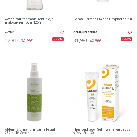
Avene eau thermale gentle eye
Gema Herrerias Aceite Limpiador 150
makeup remover 125ml
ml
AVÈNE
GEMA HERRERIAS
12,81€
31,98€
- 36%
- 22%
20,00€
40,88€
Aldem Bruma Tonificante Facial
Thea Lephagel Gel Higiene Párpados
250ml Té Verde
y Pestañas 30 g