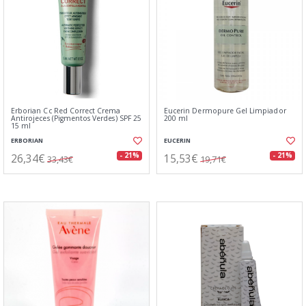
Erborian Cc Red Correct Crema
Eucerin Dermopure Gel Limpiador
Antirojeces (Pigmentos Verdes) SPF 25
200 ml
15 ml
ERBORIAN
EUCERIN
26,34€
15,53€
- 21%
- 21%
33,43€
19,71€