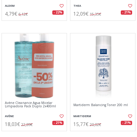
ALDEM
THEA
4,79€
12,09€
- 22%
- 21%
6,12€
15,35€
Avène Cleanance Agua Micelar
Martiderm Balancing Toner 200 ml
Limpiadora Pack Duplo 2x400ml
AVÈNE
MARTIDERM
18,03€
15,77€
- 21%
- 21%
22,89€
20,02€