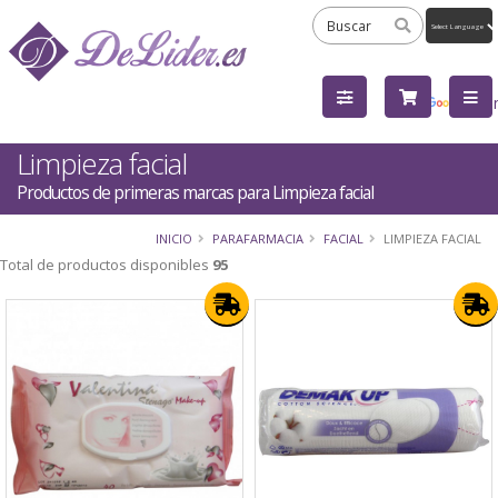
Powered
by
Tra
Limpieza facial
Productos de primeras marcas para Limpieza facial
INICIO
PARAFARMACIA
FACIAL
LIMPIEZA FACIAL
Total de productos disponibles
95