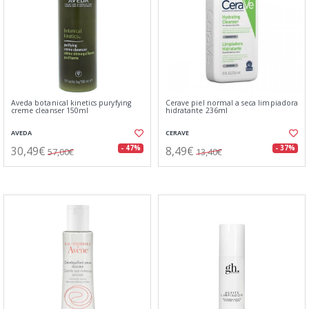
Aveda botanical kinetics puryfying
Cerave piel normal a seca limpiadora
creme cleanser 150ml
hidratante 236ml
AVEDA
CERAVE
30,49€
8,49€
- 47%
- 37%
57,00€
13,40€