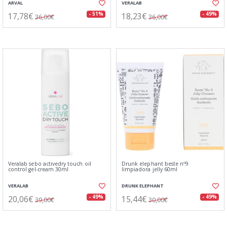
ARVAL
VERALAB
17,78€
18,23€
- 51%
- 49%
36,00€
36,00€
Veralab sebo activedry touch oil
Drunk elephant beste nº9
control gel-cream 30ml
limpiadora jelly 60ml
VERALAB
DRUNK ELEPHANT
20,06€
15,44€
- 49%
- 49%
39,00€
30,00€