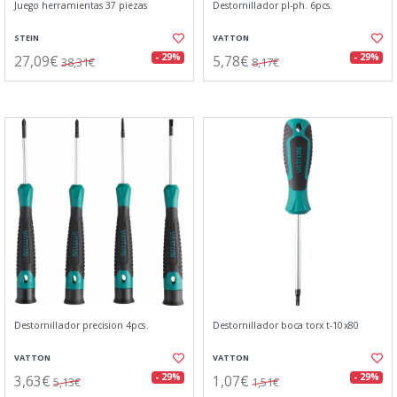
Juego herramientas 37 piezas
Destornillador pl-ph. 6pcs.
STEIN
VATTON
27,09€
5,78€
- 29%
- 29%
38,31€
8,17€
Destornillador precision 4pcs.
Destornillador boca torx t-10x80
VATTON
VATTON
3,63€
1,07€
- 29%
- 29%
5,13€
1,51€