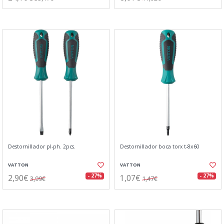
Destornillador pl-ph. 2pcs.
Destornillador boca torx t-8x60
VATTON
VATTON
2,90€
1,07€
- 27%
- 27%
3,99€
1,47€