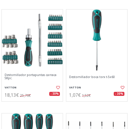
Destornillador portapuntas carraca
Destornillador boca torx t-5x60
58pc.
VATTON
VATTON
18,13€
1,07€
- 30%
- 30%
25,76€
1,52€