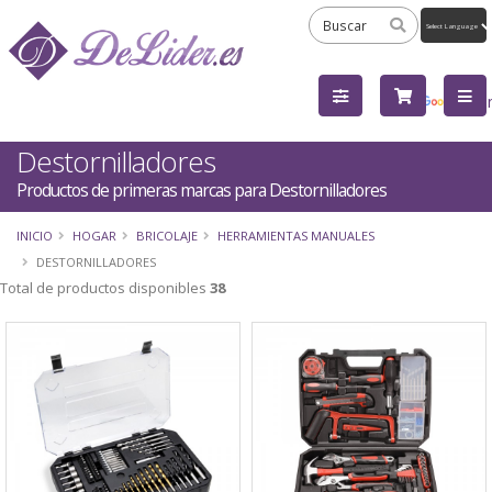
Powered
by
Tra
Destornilladores
Productos de primeras marcas para Destornilladores
INICIO
HOGAR
BRICOLAJE
HERRAMIENTAS MANUALES
DESTORNILLADORES
Total de productos disponibles
38