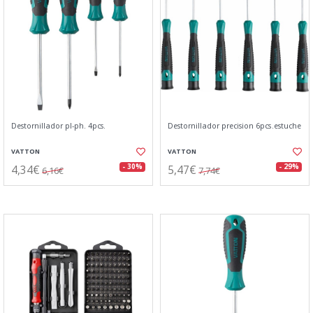
Destornillador pl-ph. 4pcs.
Destornillador precision 6pcs.estuche
VATTON
VATTON
4,34€
5,47€
- 30%
- 29%
6,16€
7,74€