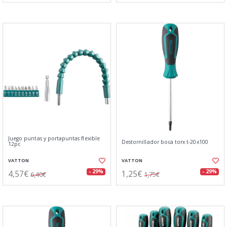
Juego puntas y portapuntas flexible
Destornillador boca torx t-20x100
12pc
VATTON
VATTON
4,57€
1,25€
- 29%
- 29%
6,40€
1,75€