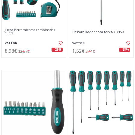
Juego herramientas combinadas
Destornillador boca torx t-30x150
15pcs.
VATTON
VATTON
8,98€
1,52€
- 29%
- 28%
12,57€
2,11€