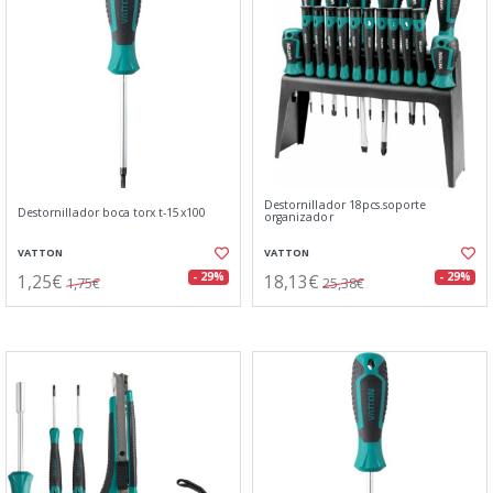
Destornillador 18pcs.soporte
Destornillador boca torx t-15x100
organizador
VATTON
VATTON
1,25€
18,13€
- 29%
- 29%
1,75€
25,38€