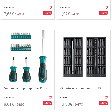
VATTON
VATTON
7,66€
1,52€
- 30%
- 30%
10,94€
2,17€
Destornillador portapuntas 23pcs.
Kit destornilladores precision 63p.
VATTON
STEIN
8,61€
13,98€
- 30%
- 30%
12,29€
19,87€