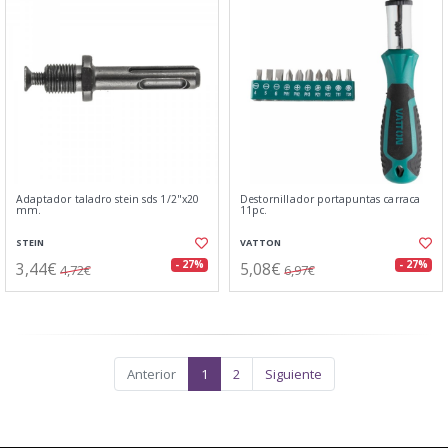
Adaptador taladro stein sds 1/2"x20
Destornillador portapuntas carraca
mm.
11pc.
STEIN
VATTON
3,44€
5,08€
- 27%
- 27%
4,72€
6,97€
Anterior
1
2
Siguiente