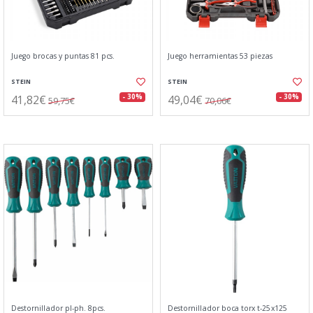
Juego brocas y puntas 81 pcs.
Juego herramientas 53 piezas
STEIN
STEIN
41,82€
49,04€
- 30%
- 30%
59,75€
70,06€
Destornillador pl-ph. 8pcs.
Destornillador boca torx t-25x125