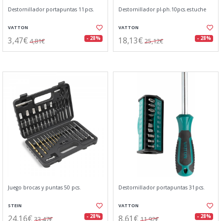
Destornillador portapuntas 11pcs.
Destornillador pl-ph.10pcs.estuche
VATTON
VATTON
3,47€
18,13€
- 28%
- 28%
4,81€
25,12€
Juego brocas y puntas 50 pcs.
Destornillador portapuntas 31pcs.
STEIN
VATTON
24,16€
8,61€
- 28%
- 28%
33,47€
11,92€