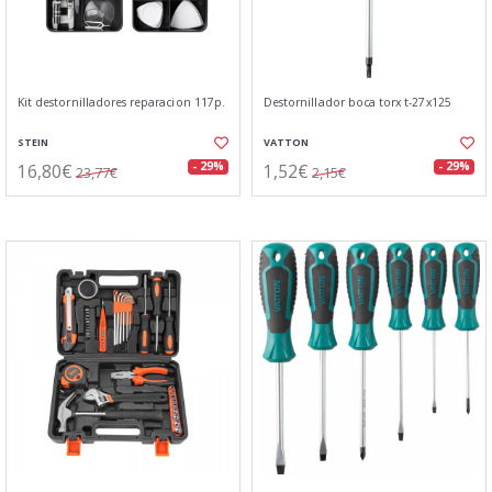
Kit destornilladores reparacion 117p.
Destornillador boca torx t-27x125
STEIN
VATTON
16,80€
1,52€
- 29%
- 29%
23,77€
2,15€