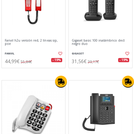
Fanvil h2u versión red, 2 líneas sip,
Gigaset basic 100 inalámbrico dect
poe
negro duo
FANVIL
GIGASET
44,99€
31,56€
- 19%
- 19%
55,84€
39,17€