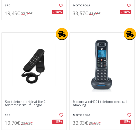
SPC
MOTOROLA
19,45€
33,57€
- 18%
- 18%
23,79€
41,06€
Spc telefono original lite 2
Motorola cd4001 telefono dect call
sobremesa/mural negro
blocking
SPC
MOTOROLA
19,70€
32,93€
- 18%
- 18%
23,93€
39,99€