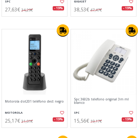
SPC
GIGASET
27,63€
38,53€
- 19%
- 19%
34,29€
47,47€
Spc 3602b telefono original 3m ml
Motorola dot201 teléfono dect negro
blanco
MOTOROLA
SPC
25,17€
15,56€
- 19%
- 19%
31,01€
19,17€