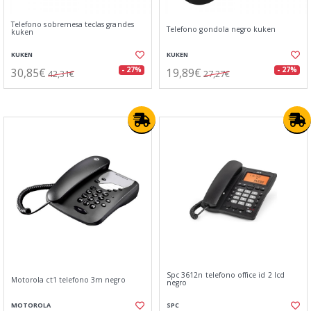
Telefono sobremesa teclas grandes
Telefono gondola negro kuken
kuken
KUKEN
KUKEN
30,85€
19,89€
- 27%
- 27%
42,31€
27,27€
Spc 3612n telefono office id 2 lcd
Motorola ct1 telefono 3m negro
negro
MOTOROLA
SPC