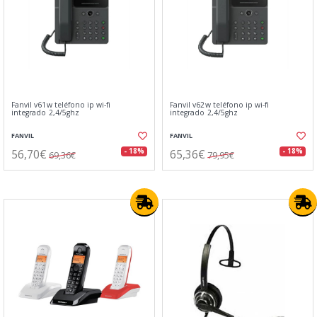
Fanvil v61w teléfono ip wi-fi
Fanvil v62w teléfono ip wi-fi
integrado 2,4/5ghz
integrado 2,4/5ghz
FANVIL
FANVIL
56,70€
65,36€
- 18%
- 18%
69,36€
79,95€