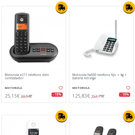
Motorola e211 telefono dect
Motorola fw500 telefono fijo + 4g +
contestador
bateria emerge
MOTOROLA
MOTOROLA
25,15€
125,83€
- 18%
- 18%
30,54€
152,79€