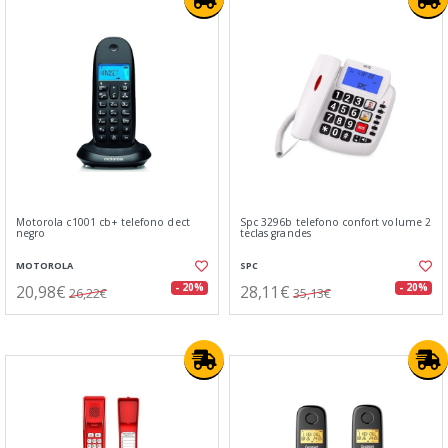
Motorola c1001 cb+ telefono dect
Spc 3296b telefono confort volume 2
negro
teclas grandes
MOTOROLA
SPC
20,98€
28,11€
- 20%
- 20%
26,22€
35,13€