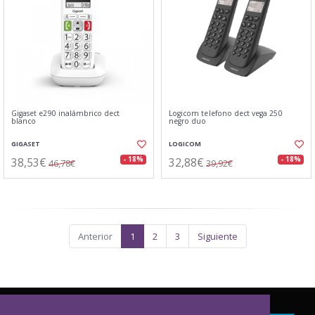
Gigaset e290 inalámbrico dect
Logicom telefono dect vega 250
blanco
negro duo
GIGASET
LOGICOM
38,53€
32,88€
- 18%
- 18%
46,78€
39,92€
Anterior
1
2
3
Siguiente