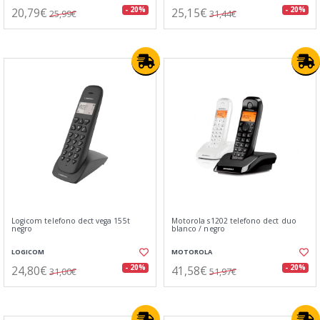
20,79€
25,15€
- 20%
- 20%
25,99€
31,44€
Logicom telefono dect vega 155t
Motorola s1202 telefono dect duo
negro
blanco / negro
LOGICOM
MOTOROLA
24,80€
41,58€
- 20%
- 20%
31,00€
51,97€