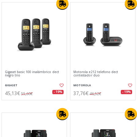
Gigaset basic 100 inalámbrico dect
Motorola e212 telefono dect
negro trio
contestador duo
GIGASET
MOTOROLA
45,13€
37,76€
- 19%
- 19%
55,60€
46,52€