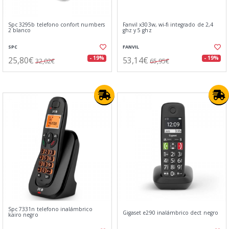
Spc 3295b telefono confort numbers
Fanvil x303w, wi-fi integrado de 2,4
2 blanco
ghz y 5 ghz
SPC
FANVIL
25,80€
53,14€
- 19%
- 19%
32,02€
65,95€
Spc 7331n telefono inalámbrico
Gigaset e290 inalámbrico dect negro
kairo negro