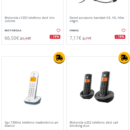
Motorola s1203 telefono dect trio
Fanvil accesorio handset h3, h5, h5w
colores
negro
MOTOROLA
FANVIL
66,50€
7,17€
- 18%
- 18%
81,34€
8,77€
Spc 7300ns telefono inalámbrico air
Motorola e202 telefono dect call
blanco
blocking duo