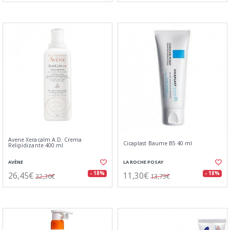
Avene Xeracalm A.D. Crema
Cicaplast Baume B5 40 ml
Relipidizante 400 ml
AVÈNE
LA ROCHE POSAY
26,45€
11,30€
- 18%
- 18%
32,36€
13,73€