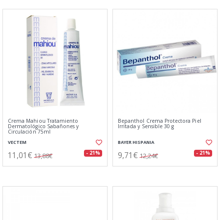
Crema Mahiou Tratamiento
Bepanthol Crema Protectora Piel
Dermatológico Sabañones y
Irritada y Sensible 30 g
Circulación 75ml
VECTEM
BAYER HISPANIA
11,01€
9,71€
- 21%
- 21%
13,88€
12,24€