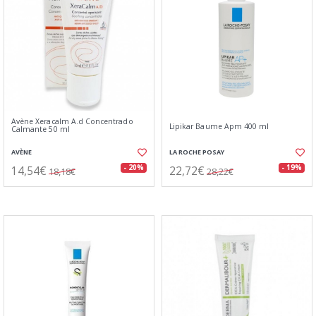
Avène Xeracalm A.d Concentrado
Lipikar Baume Apm 400 ml
Calmante 50 ml
AVÈNE
LA ROCHE POSAY
14,54€
22,72€
- 20%
- 19%
18,18€
28,22€