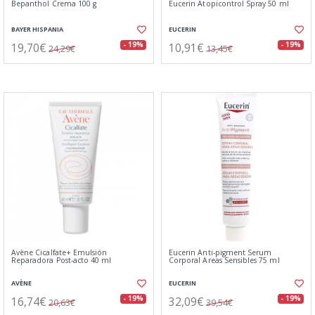
Bepanthol Crema 100 g
Eucerin Atopicontrol Spray 50 ml
BAYER HISPANIA
EUCERIN
19,70€
10,91€
- 19%
- 19%
24,29€
13,45€
Avène Cicalfate+ Emulsión
Eucerin Anti-pigment Serum
Reparadora Post-acto 40 ml
Corporal Areas Sensibles 75 ml
AVÈNE
EUCERIN
16,74€
32,09€
- 19%
- 19%
20,63€
39,54€