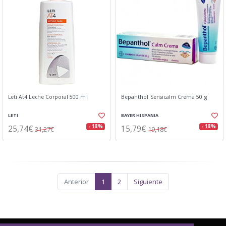
Leti At4 Leche Corporal 500 ml
Bepanthol Sensicalm Crema 50 g
LETI
BAYER HISPANIA
25,74€
15,79€
- 18%
- 18%
31,27€
19,18€
Anterior
1
2
Siguiente