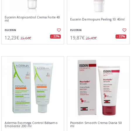
Eucerin Atopicontrol Crema Forte 40
Eucerin Dermopure Peeling 10 40ml
ml
EUCERIN
EUCERIN
12,23€
19,87€
- 22%
- 22%
15,64€
25,40€
Aderma Exomega Control Bálsamo
Psorisdin Smooth Crema Diaria 50
Emoliente 200 ml
ml