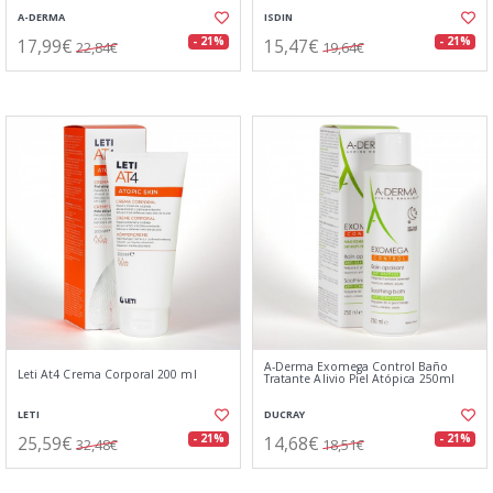
A-DERMA
ISDIN
17,99€
15,47€
- 21%
- 21%
22,84€
19,64€
A-Derma Exomega Control Baño
Leti At4 Crema Corporal 200 ml
Tratante Alivio Piel Atópica 250ml
LETI
DUCRAY
25,59€
14,68€
- 21%
- 21%
32,48€
18,51€