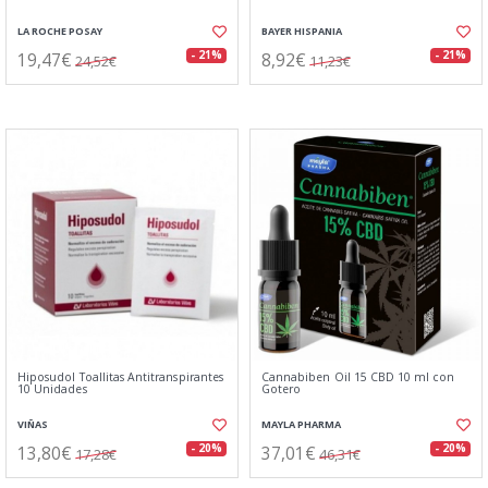
LA ROCHE POSAY
BAYER HISPANIA
19,47€
8,92€
- 21%
- 21%
24,52€
11,23€
Hiposudol Toallitas Antitranspirantes
Cannabiben Oil 15 CBD 10 ml con
10 Unidades
Gotero
VIÑAS
MAYLA PHARMA
13,80€
37,01€
- 20%
- 20%
17,28€
46,31€