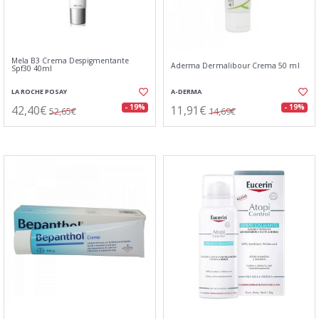
Mela B3 Crema Despigmentante
Aderma Dermalibour Crema 50 ml
Spf30 40ml
LA ROCHE POSAY
A-DERMA
42,40€
11,91€
- 19%
- 19%
52,65€
14,69€