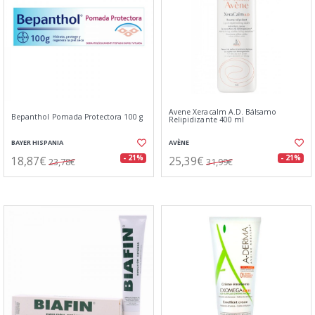
Avene Xeracalm A.D. Bálsamo
Bepanthol Pomada Protectora 100 g
Relipidizante 400 ml
BAYER HISPANIA
AVÈNE
18,87€
25,39€
- 21%
- 21%
23,78€
31,99€