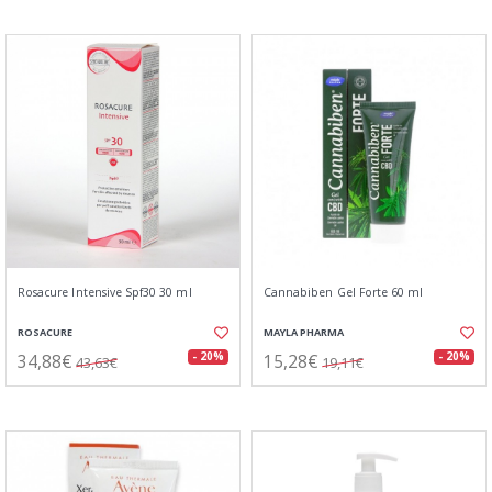
Rosacure Intensive Spf30 30 ml
Cannabiben Gel Forte 60 ml
ROSACURE
MAYLA PHARMA
34,88€
15,28€
- 20%
- 20%
43,63€
19,11€