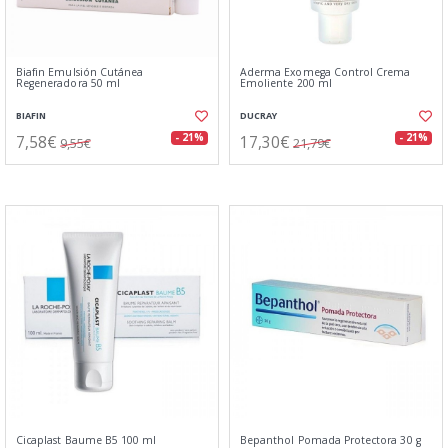
Biafin Emulsión Cutánea
Aderma Exomega Control Crema
Regeneradora 50 ml
Emoliente 200 ml
BIAFIN
DUCRAY
7,58€
17,30€
- 21%
- 21%
9,55€
21,79€
Cicaplast Baume B5 100 ml
Bepanthol Pomada Protectora 30 g