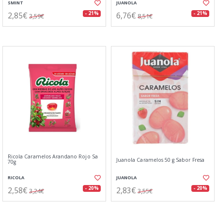
SMINT
JUANOLA
2,85€
6,76€
- 21%
- 21%
3,59€
8,51€
Ricola Caramelos Arandano Rojo Sa
Juanola Caramelos 50 g Sabor Fresa
70g
RICOLA
JUANOLA
2,58€
2,83€
- 20%
- 20%
3,24€
3,55€