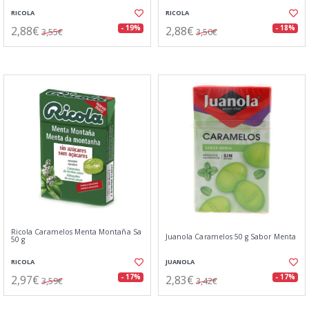
RICOLA
RICOLA
2,88€
2,88€
- 19%
- 18%
3,55€
3,50€
Ricola Caramelos Menta Montaña Sa
Juanola Caramelos 50 g Sabor Menta
50 g
RICOLA
JUANOLA
2,97€
2,83€
- 17%
- 17%
3,59€
3,42€