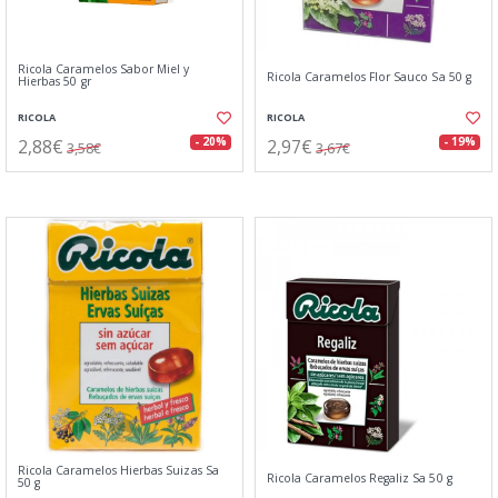
Ricola Caramelos Sabor Miel y
Ricola Caramelos Flor Sauco Sa 50 g
Hierbas 50 gr
RICOLA
RICOLA
2,88€
2,97€
- 20%
- 19%
3,58€
3,67€
Ricola Caramelos Hierbas Suizas Sa
Ricola Caramelos Regaliz Sa 50 g
50 g