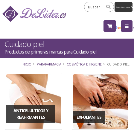
Powered
by
Tra
Cuidado piel
Productos de primeras marcas para Cuidado piel
INICIO
PARAFARMACIA
COSMÉTICA E HIGIENE
CUIDADO PIEL
ANTICELULTICOS Y
REAFIRMANTES
EXFOLIANTES