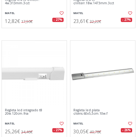
4w.313mm.3cct
c/interr.18w.1473mm.3cct
MATEL
MATEL
12,82€
23,61€
- 27%
- 27%
17,50€
32,22€
Regleta led integrado t8
Regleta led plata
20w.120cm.fria
c/sens.60x5,5cm.10w.f
MATEL
MATEL
25,26€
30,05€
- 27%
- 26%
34,46€
40,78€