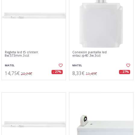
Regleta led t5 c/interr.
Conexión pantalla led
8w.573mm.3cct
enlaz.ip40.3w.3cct
MATEL
MATEL
14,75€
8,33€
- 27%
- 27%
20,24€
11,43€