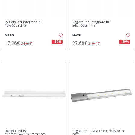
Regleta led integrado t8
Regleta led integrado t8
10w.60cm.fria
24w.150cm.fria
MATEL
MATEL
17,26€
27,68€
- 30%
- 30%
24,66€
39,54€
Regleta led t5
Regleta led plata c/sens.44x5,5cm.
c/interr.14w.1173mm.3cct
7w.f