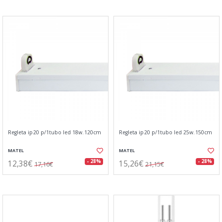
Regleta ip20 p/1tubo led 18w.120cm
Regleta ip20 p/1tubo led 25w.150cm
MATEL
MATEL
12,38€
15,26€
- 28%
- 28%
17,16€
21,15€