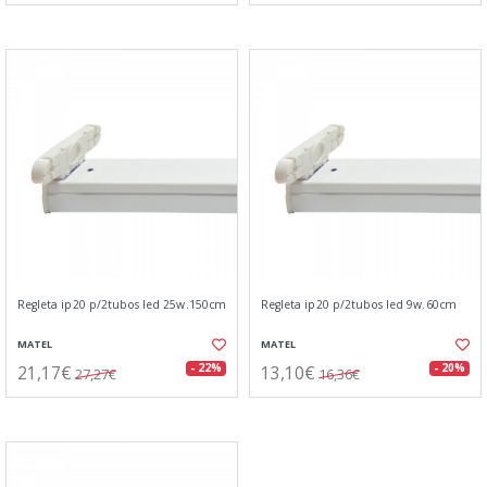
Regleta ip20 p/2tubos led 25w.150cm
Regleta ip20 p/2tubos led 9w.60cm
MATEL
MATEL
21,17€
13,10€
- 22%
- 20%
27,27€
16,36€