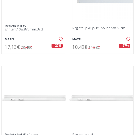
Regleta led t5
Regleta ip20 p/1tubo led 9w.60cm
c/interr.10w.873mm.3cct
MATEL
MATEL
17,13€
10,49€
- 27%
- 27%
23,49€
14,38€
Regleta led t5 c/interr.
Regleta led t5