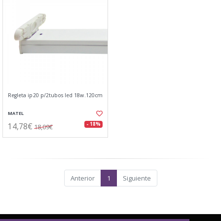
Regleta ip20 p/2tubos led 18w.120cm
MATEL
14,78€
- 18%
18,09€
Anterior
1
Siguiente