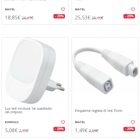
MATEL
MATEL
18,85€
25,53€
- 29%
- 29%
26,67€
36,10€
Luz led noctura 1w cuadrado
Empalme regleta t5 led 15cm.
cal.crepusc.
KORPASS
MATEL
5,08€
1,49€
- 29%
- 29%
7,15€
2,09€