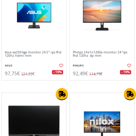
Asus va259hga monitor 24.5" ips fhd
Philips 24e1n1200a monitor 24"ips
120hz hdmi mm
fhd 120hz dp mm
ASUS
PHILIPS
97,75€
92,49€
- 19%
- 19%
121,32€
114,79€