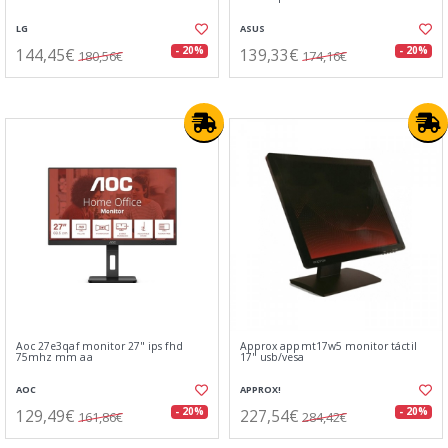
LG
ASUS
144,45€
139,33€
- 20%
- 20%
180,56€
174,16€
Aoc 27e3qaf monitor 27" ips fhd
Approx appmt17w5 monitor táctil
75mhz mm aa
17" usb/vesa
AOC
APPROX!
129,49€
227,54€
- 20%
- 20%
161,86€
284,42€