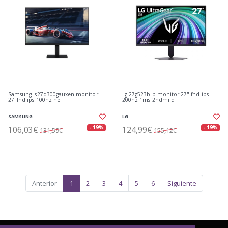
Samsung ls27d300gauxen monitor
Lg 27g523b-b monitor 27" fhd ips
27"fhd ips 100hz ne
200hz 1ms 2hdmi d
SAMSUNG
LG
106,03€
124,99€
- 19%
- 19%
131,59€
155,12€
Anterior
1
2
3
4
5
6
Siguiente