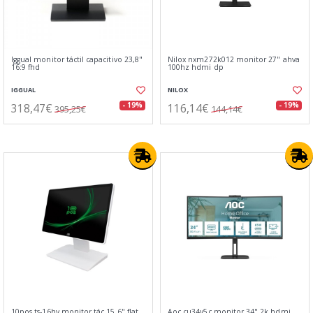
Iggual monitor táctil capacitivo 23,8"
Nilox nxm272k012 monitor 27" ahva
16:9 fhd
100hz hdmi dp
IGGUAL
NILOX
318,47€
116,14€
- 19%
- 19%
395,25€
144,14€
10pos ts-16hv monitor tác.15.6" flat
Aoc cu34v5c monitor 34" 2k hdmi