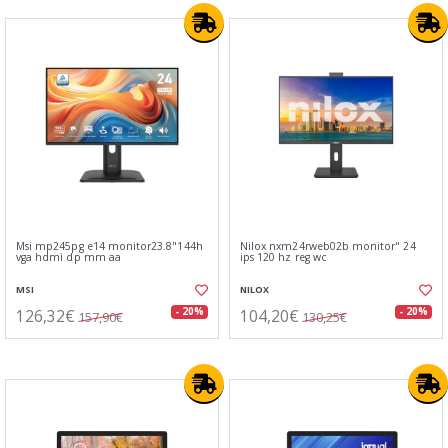
Msi mp245pg e14 monitor23.8"144h
Nilox nxm24rweb02b monitor" 24
vga hdmi dp mm aa
ips 120 hz reg wc
MSI
NILOX
126,32€
104,20€
- 20%
- 20%
157,90€
130,25€