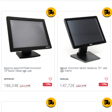
Approx appmt15w4 monitor
Iggual monitor táctil resistivo 15" usb
15"táctil resist.vga usb
vga hdmi
APPROX!
IGGUAL
186,34€
147,72€
- 19%
- 19%
231,26€
183,33€