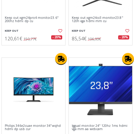
Keep out xgm24pro4 monitor23.6"
Keep out xgm24cv3 monitor23.8"
200hz hdmi dp cu
120h vga hdmi mm cu
KEEP OUT
KEEP OUT
120,61€
85,54€
- 20%
- 20%
150,77€
106,93€
Philips 346e2cuae monitor 34"wqhd
Iggual monitor 24" 120hz 1ms hdmi
hdmi dp usb cur
vga mm aa webcam