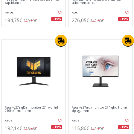
cap.blanco
usbc mm aa cur
10POS
AOC
184,75€
276,05€
- 19%
- 19%
229,29€
342,60€
Asus vg27aql5a monitor 27" wq hd
Asus va27aq monitor 27" qhd hdmi
210hz 1ms hdmi
dp vga mm
ASUS
ASUS
192,14€
115,86€
- 19%
- 19%
238,46€
143,79€