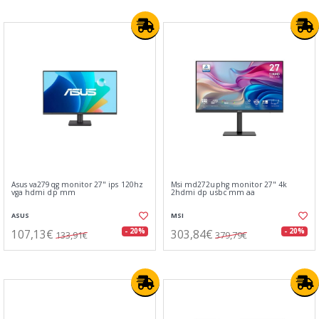
Asus va279qg monitor 27" ips 120hz
Msi md272uphg monitor 27" 4k
vga hdmi dp mm
2hdmi dp usbc mm aa
ASUS
MSI
107,13€
303,84€
- 20%
- 20%
133,91€
379,79€