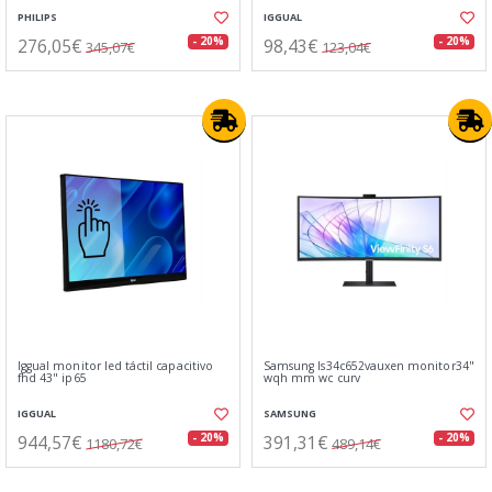
PHILIPS
IGGUAL
276,05€
98,43€
- 20%
- 20%
345,07€
123,04€
Iggual monitor led táctil capacitivo
Samsung ls34c652vauxen monitor34"
fhd 43" ip65
wqh mm wc curv
IGGUAL
SAMSUNG
944,57€
391,31€
- 20%
- 20%
1180,72€
489,14€