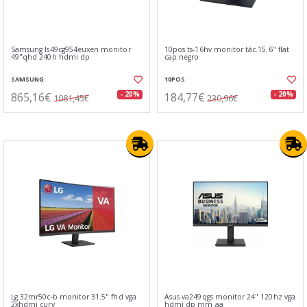
Samsung ls49cg954euxen monitor
10pos ts-16hv monitor tác.15.6" flat
49"qhd 240h hdmi dp
cap.negro
SAMSUNG
10POS
865,16€
184,77€
- 20%
- 20%
1081,45€
230,96€
Lg 32mr50c-b monitor 31.5" fhd vga
Asus va249qgs monitor 24" 120hz vga
2xhdmi curv
hdmi dp mm aa