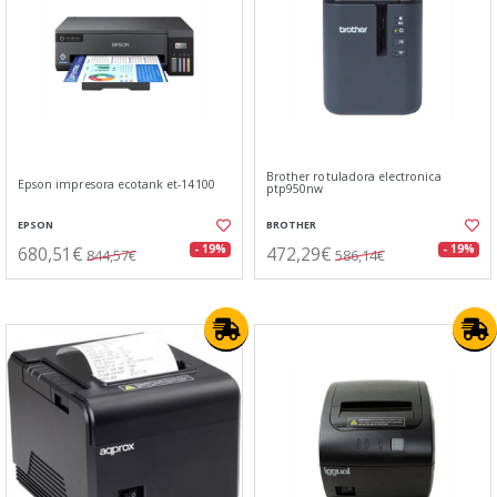
Brother rotuladora electronica
Epson impresora ecotank et-14100
ptp950nw
EPSON
BROTHER
680,51€
472,29€
- 19%
- 19%
844,57€
586,14€