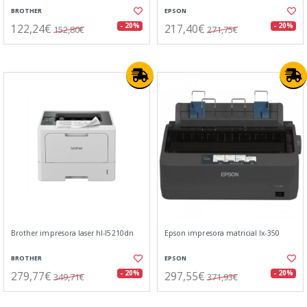
BROTHER
EPSON
122,24€
217,40€
- 20%
- 20%
152,80€
271,75€
Brother impresora laser hl-l5210dn
Epson impresora matricial lx-350
BROTHER
EPSON
279,77€
297,55€
- 20%
- 20%
349,71€
371,93€