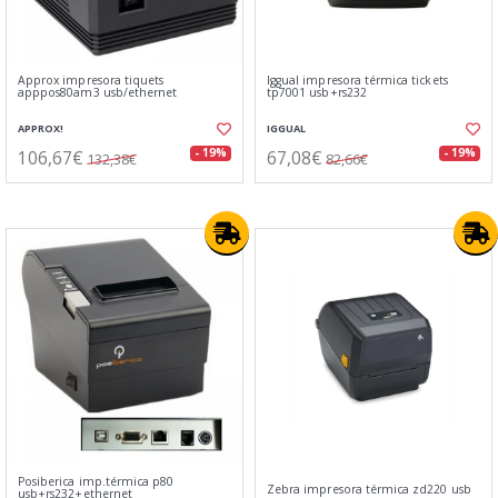
Approx impresora tiquets
Iggual impresora térmica tickets
apppos80am3 usb/ethernet
tp7001 usb+rs232
APPROX!
IGGUAL
106,67€
67,08€
- 19%
- 19%
132,38€
82,66€
Posiberica imp.térmica p80
Zebra impresora térmica zd220 usb
usb+rs232+ethernet