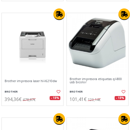
Brother impresora etiquetas ql-800
Brother impresora laser hl-l6210dw
usb bicolor
BROTHER
BROTHER
394,36€
101,41€
- 18%
- 18%
478,87€
123,14€