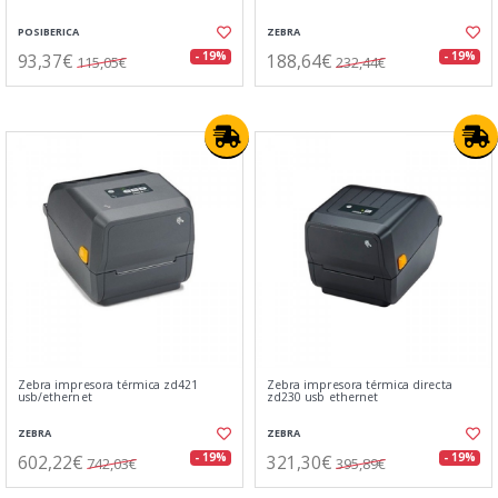
POSIBERICA
ZEBRA
93,37€
188,64€
- 19%
- 19%
115,05€
232,44€
Zebra impresora térmica zd421
Zebra impresora térmica directa
usb/ethernet
zd230 usb ethernet
ZEBRA
ZEBRA
602,22€
321,30€
- 19%
- 19%
742,03€
395,89€