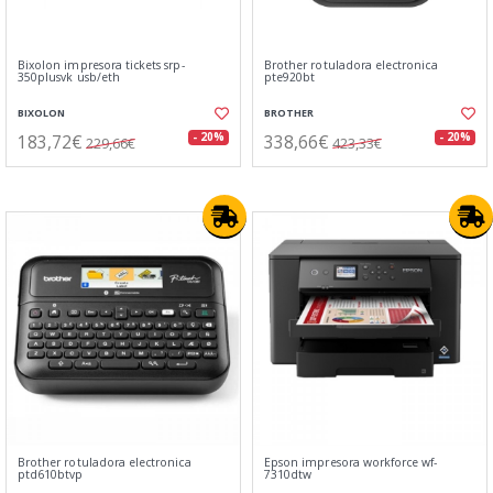
Bixolon impresora tickets srp-
Brother rotuladora electronica
350plusvk usb/eth
pte920bt
BIXOLON
BROTHER
183,72€
338,66€
- 20%
- 20%
229,66€
423,33€
Brother rotuladora electronica
Epson impresora workforce wf-
ptd610btvp
7310dtw