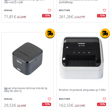
usb+rs232+rj45
pte560btsp
IGGUAL
BROTHER
71,81€
261,26€
- 18%
- 18%
87,84€
319,57€
Iggual impresora térmica tickets tp
Brother impresora etiquetas ql-1100c
easy 58 usb+rj
IGGUAL
BROTHER
29,53€
162,53€
- 18%
- 18%
35,86€
197,36€