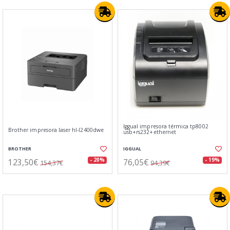
Iggual impresora térmica tp8002
Brother impresora laser hl-l2400dwe
usb+rs232+ethernet
BROTHER
IGGUAL
123,50€
76,05€
- 20%
- 19%
154,37€
94,39€