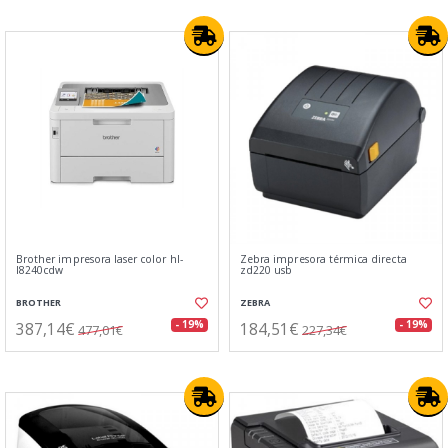
Brother impresora laser color hl-
Zebra impresora térmica directa
l8240cdw
zd220 usb
BROTHER
ZEBRA
387,14€
184,51€
- 19%
- 19%
477,01€
227,34€