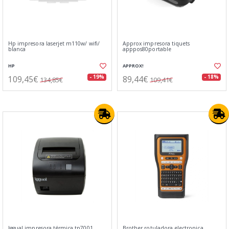
Hp impresora laserjet m110w/ wifi/
Approx impresora tiquets
blanca
apppos80portable
HP
APPROX!
109,45€
89,44€
- 19%
- 18%
134,85€
109,41€
Iggual impresora térmica tp7001
Brother rotuladora electronica