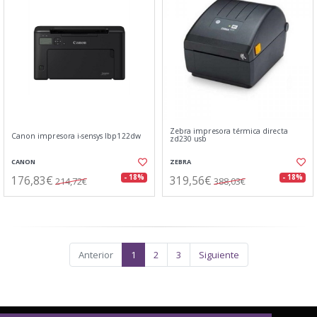
Zebra impresora térmica directa
Canon impresora i-sensys lbp122dw
zd230 usb
CANON
ZEBRA
176,83€
319,56€
- 18%
- 18%
214,72€
388,03€
Anterior
1
2
3
Siguiente