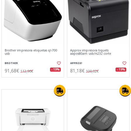
Brother impresora etiquetas ql-700
Approx impresora tiquets
usb
aapos80am usb/rs232 corte
BROTHER
APPROX!
91,68€
81,18€
- 19%
- 19%
112,96€
100,02€