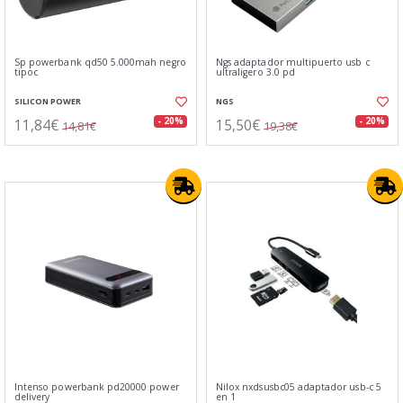
Sp powerbank qd50 5.000mah negro
Ngs adaptador multipuerto usb c
tipoc
ultraligero 3.0 pd
SILICON POWER
NGS
11,84€
15,50€
- 20%
- 20%
14,81€
19,38€
Intenso powerbank pd20000 power
Nilox nxdsusbc05 adaptador usb-c 5
delivery
en 1