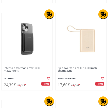
Intenso powerbank mw10000
Sp powerbank cp10 10.000mah
magsafe gris
champagne
INTENSO
SILICON POWER
24,39€
17,60€
- 19%
- 19%
30,06€
21,69€