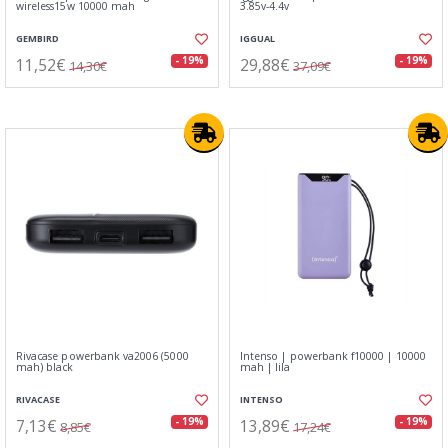
wireless15w 10000 mah
3.85v-4.4v
GEMBIRD
IGGUAL
11,52€
29,88€
- 19%
- 19%
14,30€
37,09€
Rivacase powerbank va2006 (5000
Intenso | powerbank f10000 | 10000
mah) black
mah | lila
RIVACASE
INTENSO
7,13€
13,89€
- 19%
- 19%
8,85€
17,24€