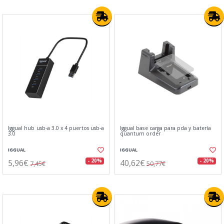
Iggual hub usb-a 3.0 x 4 puertos usb-a
Iggual base carga para pda y batería
3.0
quantum order
IGGUAL
IGGUAL
5,96€
40,62€
- 20%
- 20%
7,45€
50,77€