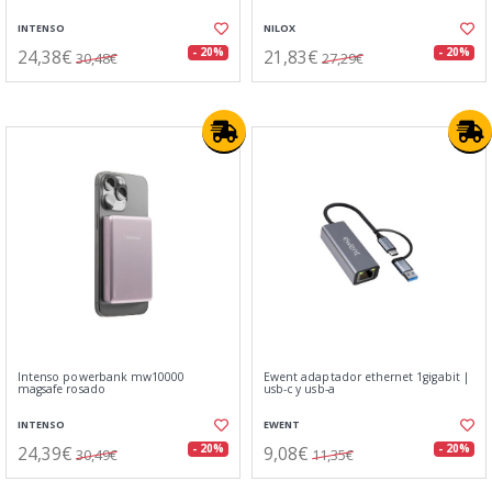
INTENSO
NILOX
24,38€
21,83€
- 20%
- 20%
30,48€
27,29€
Intenso powerbank mw10000
Ewent adaptador ethernet 1gigabit |
magsafe rosado
usb-c y usb-a
INTENSO
EWENT
24,39€
9,08€
- 20%
- 20%
30,49€
11,35€