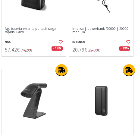
Ngs bateria externa portatil carga
Intenso | powerbank f20000 | 20000
rapida 140w
mah lila
NGS
INTENSO
57,42€
20,79€
- 19%
- 19%
71,26€
25,80€