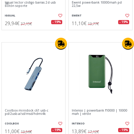
Iggual lector código barras 2d usb
Ewent powerbank 10000mah pd
botón soporte
22,5w
IGGUAL
EWENT
29,94€
11,10€
- 19%
- 19%
37,15€
13,77€
Coolbox minidock c61 usb-c
Intenso | powerbank f10000 | 10000
pd/2usb-a/sd/msd/hdmi4k
mah | verde
COOLBOX
INTENSO
11,00€
13,89€
- 19%
- 19%
13,56€
17,12€