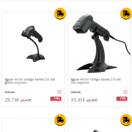
Iggual lector código barras 2d usb
Iggual lector código barras 2d usb
gatillo soporte
con soporte
IGGUAL
IGGUAL
28,74€
39,45€
- 19%
- 19%
35,67€
48,96€