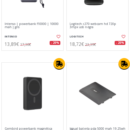
Intenso | powerbank f10000 | 10000
Logitech c270 webcam hd 720p
mah | gris
3mpx usb negra
INTENSO
LOGITECH
13,89€
18,72€
- 20%
- 20%
17,36€
23,39€
Gembird powerbank magnética
Iggual batería pda 5000 mah 19.25wh