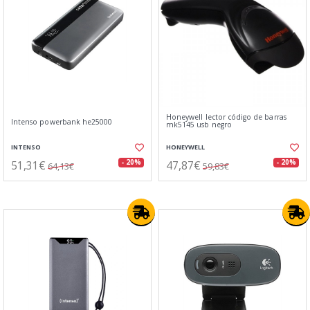
Honeywell lector código de barras
Intenso powerbank he25000
mk5145 usb negro
INTENSO
HONEYWELL
51,31€
47,87€
- 20%
- 20%
64,13€
59,83€