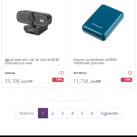
Iggual webcam usb 4k uhd wc3840
Intenso powerbank xs10000
business pro view
10000mah petroleo
IGGUAL
INTENSO
33,70€
11,75€
- 19%
- 19%
41,53€
14,48€
Anterior
1
2
3
4
5
6
Siguiente