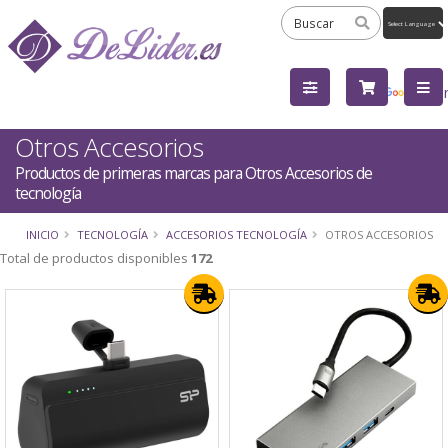
Powered
by
Tra
Otros Accesorios
Productos de primeras marcas para Otros Accesorios de
tecnología
INICIO
TECNOLOGÍA
ACCESORIOS TECNOLOGÍA
OTROS ACCESORIOS
Total de productos disponibles
172