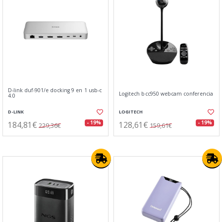
D-link duf-901/e docking 9 en 1 usb-c
Logitech bcc950 webcam conferencia
4.0
D-LINK
LOGITECH
184,81€
128,61€
- 19%
- 19%
229,36€
159,61€