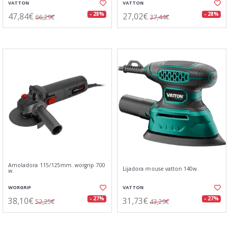
VATTON
VATTON
47,84€
27,02€
- 28%
- 28%
66,29€
37,44€
Amoladora 115/125mm. worgrip 700
Lijadora mouse vatton 140w.
w.
WORGRIP
VATTON
38,10€
31,73€
- 27%
- 27%
52,25€
43,29€