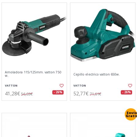
Amoladora 115/125mm. vatton 750
Cepillo electrico vatton 650w.
w.
VATTON
VATTON
41,28€
52,77€
- 26%
- 26%
56,03€
71,61€
Envío
Grati