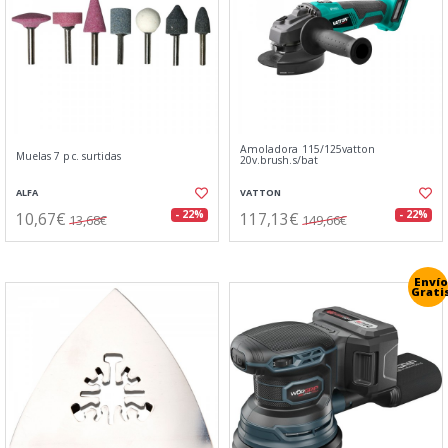
Amoladora 115/125vatton
Muelas 7 pc. surtidas
20v.brush.s/bat
ALFA
VATTON
10,67€
117,13€
- 22%
- 22%
13,68€
149,66€
Envío
Grati