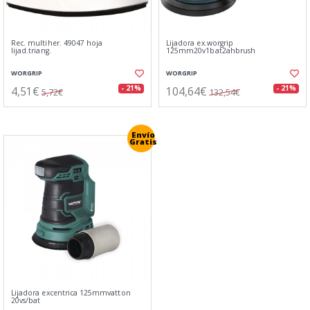
Rec. multiher. 49047 hoja
Lijadora ex.worgrip
lijad.triang.
125mm20v1bat2ahbrush
WORGRIP
WORGRIP
4,51€
104,64€
- 21%
- 21%
5,72€
132,54€
Envío
Gratis
Lijadora excentrica 125mmvatton
20vs/bat