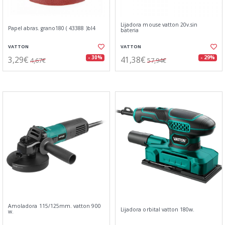
Lijadora mouse vatton 20v.sin
Papel abras. grano180 ( 43388 )bl4
bateria
VATTON
VATTON
3,29€
41,38€
- 30%
- 29%
4,67€
57,94€
Amoladora 115/125mm. vatton 900
Lijadora orbital vatton 180w.
w.